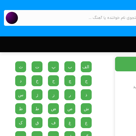
الف
ب
پ
ت
ث
ج
چ
ح
خ
د
د
ذ
ر
ز
ژ
س
ش
ص
ض
ط
ظ
ع
غ
ف
ق
ک