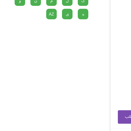
گ
ل
م
ن
و
ه
ی
AZ
طلب