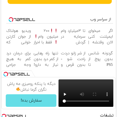
از سراسر وب
اگر میخوای
تا ۳میلیارد وام
۲۰۰
ویدیو هولناک
ایمپلنت کنی
سرمایه در
میلیون وام
از جوان کارتن
الان وقتشه |
گردش
فقط با احراز
خوابی که
فقط با ۲۵
فروشندگان =>
هویت
میلیاردر شد.
گردونه شانس
از شر زانو دردت
تنها راه رهایی
برای درمان درد
میلیون
فروشگاهت رو
آموزش رایگان
بدون پوچ از
راحت شو -
از کمر درد بدون
کمر به هیچ
تومان!!!
ثبت کن
PS5 تا
بدون قرص و
نیاز به دارو!
وجه جراحی
آیفون17 و
عمل
(◂پرسش‌نامه)
نکنید! ◀
بیت کوین
پرسش‌نامه رو
پر کن ▶
دیگه با پنکه رومیزی مه پاش
نگران گرما نباش
سفارش بده!
تبلیغات