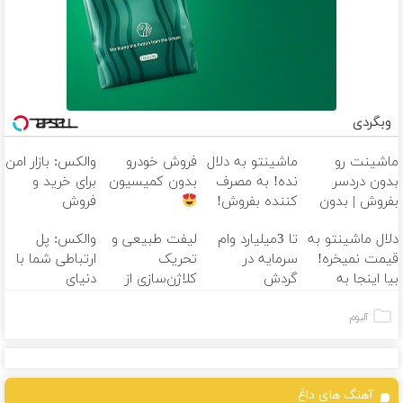
وبگردی
ماشینت رو
ماشینتو به دلال
فروش خودرو
والکس: بازار امن
بدون دردسر
نده! به مصرف
بدون کمیسیون
برای خرید و
بفروش | بدون
کننده بفروش!
فروش
کمسیون
بدون پاسخ به
دارایی‌های
دلال ماشینتو به
تا 3میلیارد وام
لیفت طبیعی و
والکس: پل
یک تماس
دیجیتال
قیمت نمیخره!
سرمایه در
تحریک
ارتباطی شما با
بیا اینجا به
گردش
کلاژن‌سازی از
دنیای
قیمت
فروشندگان =>
داخل پوست با
سرمایه‌گذاری
بفروش*فقط
فروشگاهت رو
24ماه ماندگاری
دیجیتال
آلبوم
خریدار واقعی*
ثبت کن
جوان شو
آهنگ های داغ