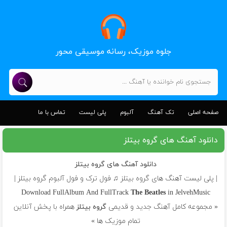
جلوه موزیک، رسانه موسیقی محور
صفحه اصلی
تک آهنگ
آلبوم
پلی لیست
تماس با ما
دانلود آهنگ های گروه بیتلز
دانلود آهنگ های گروه بیتلز
| پلی لیست آهنگ های گروه بیتلز ♫ فول ترک و فول آلبوم گروه بیتلز |
Download FullAlbum And FullTrack
The Beatles
in JelvehMusic
« مجموعه کامل آهنگ جدید و قدیمی
گروه بیتلز
همراه با پخش آنلاین
تمام موزیک ها »