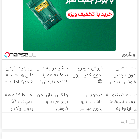
وبگردی
ماشینت رو
فروش خودرو
ماشینتو به دلال
از بازدید خودرو
بدون دردسر
بدون کمیسیون
نده! به مصرف
دلال ها خسته
بفروش | بدون
😍
کننده بفروش!
شدی؟ اطلاعات
کمسیون 😍
بدون پاسخ به
ماشینت رو
دلال ماشینتو به
میخوایی
والکس: بازار امن
اقساط ۱۲ ماهه
یک تماس
اینجا ثبت کن
قیمت نمیخره!
ماشینت رو
برای خرید و
ایمپلنت 🦷
بیا اینجا به
بدون دردسر
فروش
بدون چک و
قیمت
بفروشی؟ بدون
دارایی‌های
ضامن؛ همین
بفروش*فقط
کمیسیون
دیجیتال
امروز اقدام کن
آلبوم
خریدار واقعی*
✅