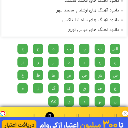
دانلود آهنگ های محمد معتمد
دانلود آهنگ های ارشاد و محمد مهر
دانلود آهنگ های سامانتا فاکس
دانلود آهنگ های عباس نوری
الف
ب
پ
ت
ث
ج
چ
ح
خ
د
ذ
ر
ز
ژ
س
ش
ص
ض
ط
ظ
ع
غ
ف
ق
ک
گ
ل
م
ن
و
ه
ی
AZ
دو پناهگاه در مقابل مصیبت های زندگی وجود دارد، موسیقی و گربه ها...
۰:۰۰
قانون - حسن فلاحی