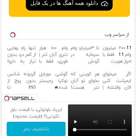
دانلود همه آهنگ ها در یک فایل
از سراسر وب
❗❗۲۰۰ میلیون
تا ۳میلیارد وام
وام ۱۰۰ هزار
تنها راه رهایی
وام❗❗ فقط با
سرمایه در
تتری آبان تتر |
از کمر درد بدون
احراز هویت
گردش
فوری، فقط با
نیاز به دارو!
فروشندگان =>
احراز هویت
(◂پرسش‌نامه)
اگر میخوای
هر کوینی که
گوشی موبایل
گردونه شانس
فروشگاهت رو
ایمپلنت کنی
بخوای تو آبان
نوکیا رجیستر
بدون پوچ از
ثبت کن
الان وقتشه |
تتر هست!
شده🔥
PS5 تا
فقط با ۲۵
احراز هویت کن
(پرداخت درب
آیفون17 و
میلیون
منزل + تخفیف
بیت کوین 🔥
تومان!!!
ویژه)
ایرپاد بلوتوثی، با قیمت باور
نکردنی!! (فرصت محدود)
باتخفیف بخر