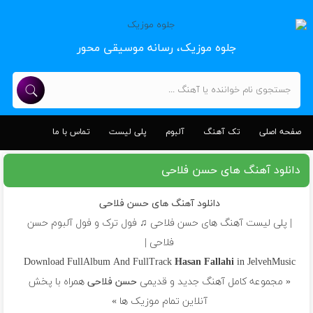
جلوه موزیک، رسانه موسیقی محور
صفحه اصلی
تک آهنگ
آلبوم
پلی لیست
تماس با ما
دانلود آهنگ های حسن فلاحی
دانلود آهنگ های حسن فلاحی
| پلی لیست آهنگ های حسن فلاحی ♫ فول ترک و فول آلبوم حسن
فلاحی |
Download FullAlbum And FullTrack
Hasan Fallahi
in JelvehMusic
« مجموعه کامل آهنگ جدید و قدیمی
حسن فلاحی
همراه با پخش
آنلاین تمام موزیک ها »