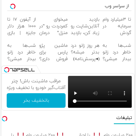
از سراسر وب
تا ۳میلیارد وام
بازدید
میخوای
از آیفون ۱۷ تا
سرمایه در
آنلاین‌شاپت رو
کمردردت رو "در
۱۰۰۰ هزار دلار
گردش
زیاد کن، بازدید
منزل" درمان
جایزه | بازی
فروشندگان =>
بالاتر = درآمد
کنی؟ (◂فیلم +
کن ، گردونه
شب‌ها به
هر روز زانو درد
ماشین پژو
شب‌ها به
فروشگاهت رو
بیشتر
◂پرسش‌نامه)
بچرخون
خاطر درد زانو
بدتر میشه؟
پارس برای
خاطر درد زانو
ثبت کن
بیدار میشی؟
(◂پرسش‌نامه)
فروش داری؟
بیدار میشی؟
(◂پرسش‌نامه)
اینجا سریع
(◂پرسش‌نامه)
بفروشش
مراقب ماشینت باش! چتر
آفتاب‌گیر خودرو با تخفیف ویژه
باتخفیف بخر
تبلیغات
۲۰۰ میلیون وام
با احراز
۲۰۰ میلیون وام
با