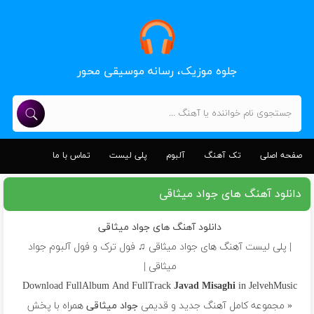
جلوه موزیک، رسانه موسیقی محور
صفحه اصلی
تک آهنگ
آلبوم
پلی لیست
تماس با ما
دانلود آهنگ های جواد میثاقی
دانلود آهنگ های جواد میثاقی
| پلی لیست آهنگ های جواد میثاقی ♫ فول ترک و فول آلبوم جواد
میثاقی |
Download FullAlbum And FullTrack
Javad Misaghi
in JelvehMusic
« مجموعه کامل آهنگ جدید و قدیمی
جواد میثاقی
همراه با پخش