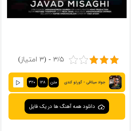
۳/۵ - (۳ امتیاز)
متن
۱۲۸
۳۲۰
جواد میثاقی - گورتو کندی
دانلود همه آهنگ ها در یک فایل