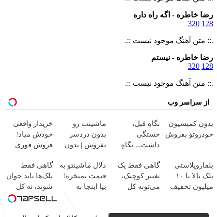
رضا خاطره - اگه راه داره
320
128
.:: متن آهنگ موجود نیست ::.
رضا خاطره - نیستم
320
128
.:: متن آهنگ موجود نیست ::.
از سراسر وب
بدون کمیسیون
نگاهِ قبل،
ماشینت رو
خریدار واقعی
خودروتو بفروش
خستگی
بدون دردسر
خودش میاد!
داشت... نگاهِ
بفروش | بدون
فروش فوری
بعد، انرژی داره
کمسیون 😍
ماشین در
بلفاروپلاستی
گاهی فقط یک
دلال ماشینتو به
گاهی فقط
🌸 بلفا با 25%
همراه مکانیک
پلک بالا با ۱۰
تغییر کوچیک،
قیمت نمیخره!
پلک‌ها باید جوان
تخفیف
میلیون تخفیف
می‌تونه کل
بیا اینجا به
شوند، نه کل
فقط ۲۵ میلیون
چهرتو متحول
قیمت
صورت🤍
✅
کنه 💚 تغییر
بفروش*فقط
نتیجه‌ای طبیعی