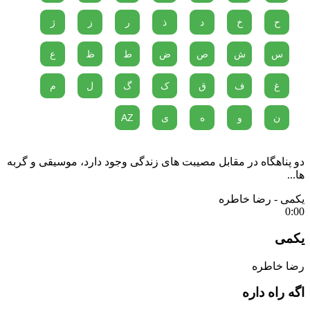
ح
خ
د
ذ
ر
ز
ژ
س
ش
ص
ض
ط
ظ
ع
غ
ف
ق
ک
گ
ل
م
ن
و
ه
ی
AZ
دو پناهگاه در مقابل مصیبت های زندگی وجود دارد، موسیقی و گربه
ها...
یکمی - رضا خاطره
0:00
یکمی
رضا خاطره
اگه راه داره