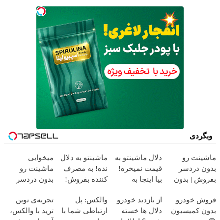
وبگردی
ماشینت رو
دلال ماشینتو به
ماشینتو به دلال
میخوایی
بدون دردسر
قیمت نمیخره!
نده! به مصرف
ماشینت رو
بفروش | بدون
بیا اینجا به
کننده بفروش!
بدون دردسر
کمسیون 😍
قیمت
بدون پاسخ به
بفروشی؟ بدون
فروش خودرو
از بازدید خودرو
والکس: پل
تجربه‌ی نوین
بفروش*فقط
یک تماس
کمیسیون
بدون کمیسیون
دلال ها خسته
ارتباطی شما با
ترید با والکس،
خریدار واقعی*