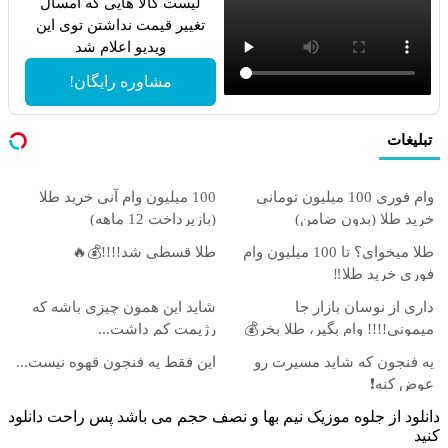
طبیعی
خریدار واقعی*
لیست کالا هایی که امسال
تغییر قیمت نداشتن توی این
ویدیو اعلام شد
مشاوره رایگان!
تبلیغات
وام فوری 100 میلیون تومانی
100 میلیون وام آنی خرید طلا
خرید طلا (بدون ضامن)
(بازپرداخت 12 ماهه)
طلا میخوای؟ تا 100 میلیون وام
طلا قسطی شد!!!!💰🔥
فوری خرید طلا‼️
داری از نوسان بازار جا
شاید این همون چیزی باشه که
میمونی!!!! وام بگیر، طلا بخر💰
رژیمت کم داشت...
یه فنجون که شاید مسیرت رو
این فقط یه فنجون قهوه نیست...
عوض کنه❗
دانلود از جلوه موزیک نیم بها و نصف حجم می باشد پس راحت دانلود
کنید