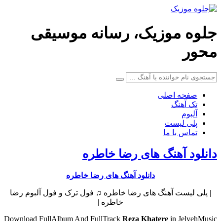
جلوه موزیک، رسانه موسیقی
محور
صفحه اصلی
تک آهنگ
آلبوم
پلی لیست
تماس با ما
دانلود آهنگ های رضا خاطره
دانلود آهنگ های رضا خاطره
| پلی لیست آهنگ های رضا خاطره ♫ فول ترک و فول آلبوم رضا
خاطره |
Download FullAlbum And FullTrack
Reza Khatere
in JelvehMusic