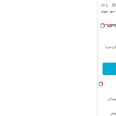
وقت تغییره😍😍 با 10
 مو، موی
ردنی)
 ۱۰ میلیون تومان
روش