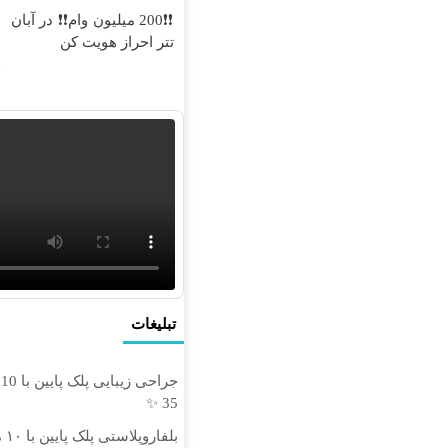
❗❗200 میلیون وام❗❗ در آبان
ج
تتر احراز هویت کن
ف
تبلیغات
ج
35 ✨