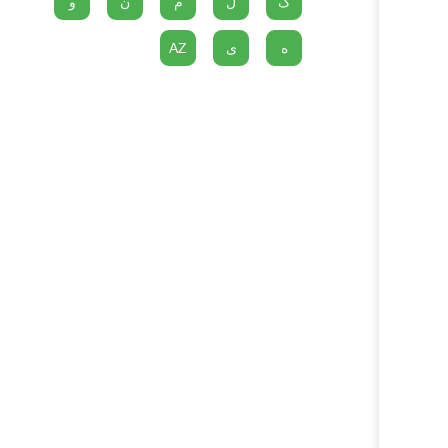
گ
ل
م
ن
و
ه
ی
AZ