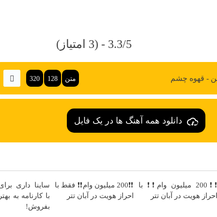
3.3/5 - (3 امتیاز)
ن - قهوه چشم
متن
128
320
دانلود همه آهنگ ها در یک فایل
❗❗200 میلیون وام❗❗ با
❗❗200 میلیون وام❗❗ فقط با
ساینا داری برا
حراز هویت در آبان تتر
احراز هویت در آبان تتر
با کارنامه به به
بفروش!