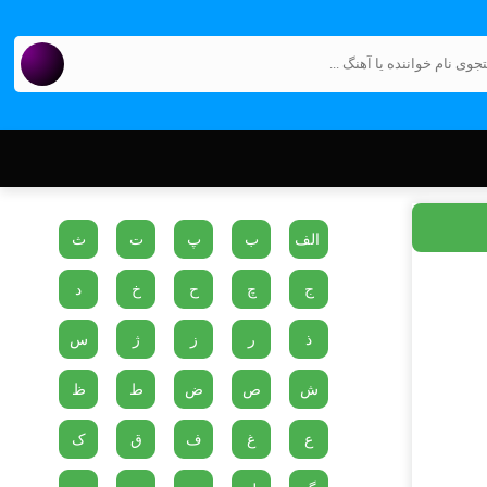
الف
ب
پ
ت
ث
ج
چ
ح
خ
د
ذ
ر
ز
ژ
س
ش
ص
ض
ط
ظ
ع
غ
ف
ق
ک