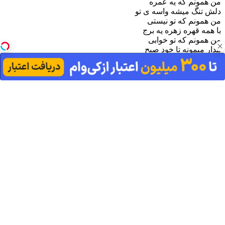
من همونم که یه عمره
دلش تنگ میشه واسه ی تو
من همونم که تو نیستی
با همه قهره زهره یه برج
من همونم که تو خوابی
بیدار میمونه تا خود صبح
من همونم که یه شهرو
بهم میریزه واسه ی تو
هیچوقت نتونستم بهت حسمو بگم
دلم میخواد بشینی و قصمو بگم
بشنوی منو حرف دلمو بگم
بفهمی این دیوونه رو ایندفعه یکم
من مثل همه حرفای الکی ندارم
رو بازی میکنمو هیچ کلکی ندارم
قول دادم رو قلب تو هیچ ت ر کی نذارم
با تو نیازی به عهدی ندارم
نوان - خورشید
متن
128
320
بیا برگردون روزای خوبو بازم
بیا بسازیم خورشیدمونو با هم
رفت دیگه اون روزا بگو یادته هنوزم
اون روزا که آسمون آفتابی تر بود برات