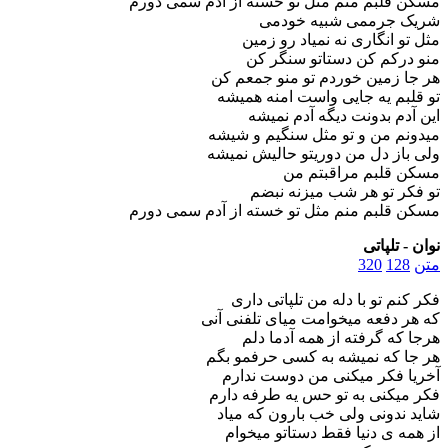
مسکن قلبم منم مثل تو خسته از آدم سمی دورم
شریک جرممی شبیه خودمی
مثل تو انگاری نه نمیاد رو زمین
منو درکم کن دستاتو سنگر کن
هر جا زمین خوردم تو منو جمعم کن
تو قلبم یه جایی واست امنه همیشه
این آدم بدونت دیگه آدم نمیشه
میدونم من و تو مثل سنگیم و شیشه
ولی باز دل من دوریتو حالیش نمیشه
مسکن قلبم مراقبتم من
تو فکر تو هر شب میزنه نبضم
مسکن قلبم منم مثل تو خسته از آدم سمی دورم
نوان - تلپاتی
متن
128
320
فکر کنم تو با دله من تلپاتی داری
که هر دفعه میخوامت میای تلفنی آنی
هرجا که گرفته از همه آدما دلم
هر جا که نمیشه به کسی حرفمو‌ بگم
آخریا فکر میکنی من دوست ندارم
فکر میکنی به تو حس یه طرفه دارم
شاید ندونی ولی خب بارون که میاد
از همه ی دنیا فقط دستاتو میخوام