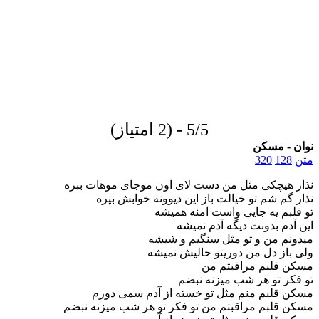
5/5 - (2 امتیاز)
نوان - مسکن
متن
128
320
نذار هیچکی مثل من دست لای اون موجای موهات ببره
نذار گم شم تو خیالت باز این دیوونه خوابش بپره
تو قلبم یه جایی واست امنه همیشه
این آدم بدونت دیگه آدم نمیشه
میدونم من و تو مثل سنگیم و شیشه
ولی باز دل من دوریتو حالیش نمیشه
مسکن قلبم مراقبتم من
تو فکر تو هر شب میزنه نبضم
مسکن قلبم منم مثل تو خسته از آدم سمی دورم
مسکن قلبم مراقبتم من تو فکر تو هر شب میزنه نبضم