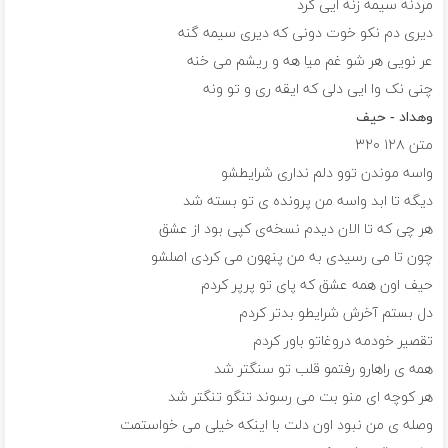
مردنه سیمه زنه ایی کرد
دیری دم نکو خوت دونی که دیری سیمه گنه
عر نویی هر شو غم میا هه و ریشم می خنه
چنی نک وا ایی دلی که ایقه ری و تو ونه
وهداد - حیف
متن
۱۲۸
۳۲۰
واسه موندن توو دلم نداری شرایطشو
دیگه تا ابد واسه من پرونده ی تو بسته شد
هر چی که تا الان دیدم نسخه‌ی کپی بود از عشق
چون تا می رسیدی به من پنهون می کردی اصلشو
حیف اون همه عشق که پای تو پرپر کردم
دل بستم آخرش شرایطو بدتر کردم
تقصیر خودمه دروغاتو باور کردم
همه ی راهارو رفتمو قلب تو سنگتر شد
هر کوچه ای منو بت می رسوند تنگو تنگتر شد
وصله ی من نبود اون دلت با اینکه خیلی می خواستمت