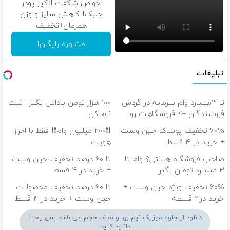
(پرسشنامه)
خواص شگفت انگیز پودر
جلبک! کاهش سایز و وزن
همزمان+تخفیف
مشاوره رایگان!
تبلیغات
تا ۳میلیارد وام سرمایه در گردش
۱۰۰ هزار تومن پاداش بگیر | ثبت
فروشندگان => فروشگاهت رو
نام کن
ثبت کن
۶۰% تخفیف پوشاک جین وست
❗❗۲۰۰ میلیون وام❗❗ فقط با احراز
+ خرید در ۴ قسط
هویت
صاحب فروشگاه هستی؟ وام تا
تا ۶۰ درصد تخفیف جین وست
۳ میلیارد تومان بگیر
+ خرید در ۴ قسط
۶۰% تخفیف ویژه جین وست +
تا ۶۰ درصد تخفیف محصولات
خرید در۴ قسطه
جین وست + خرید در ۴ قسط
دانلود از جلوه موزیک نیم بها و نصف حجم می باشد پس راحت
دانلود کنید