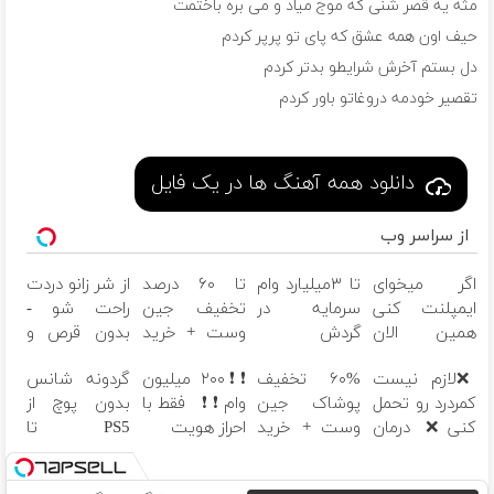
مثه یه قصر شنی که موج میاد و می بره باختمت
حیف اون همه عشق که پای تو پرپر کردم
دل بستم آخرش شرایطو بدتر کردم
تقصیر خودمه دروغاتو باور کردم
دانلود همه آهنگ ها در یک فایل
از سراسر وب
اگر میخوای
تا ۳میلیارد وام
تا ۶۰ درصد
از شر زانو دردت
ایمپلنت کنی
سرمایه در
تخفیف جین
راحت شو -
همین الان
گردش
وست + خرید
بدون قرص و
وقتشه | فقط
فروشندگان =>
در ۴ قسط
عمل
❌لازم نیست
۶۰% تخفیف
❗❗۲۰۰ میلیون
گردونه شانس
با ۲۵ میلیون
فروشگاهت رو
کمردرد رو تحمل
پوشاک جین
وام❗❗ فقط با
بدون پوچ از
تومان!!!
ثبت کن
کنی❌ درمان
وست + خرید
احراز هویت
PS5 تا
بدون جراحی و
در ۴ قسط
آیفون17 و
قرص
بیت کوین 🔥