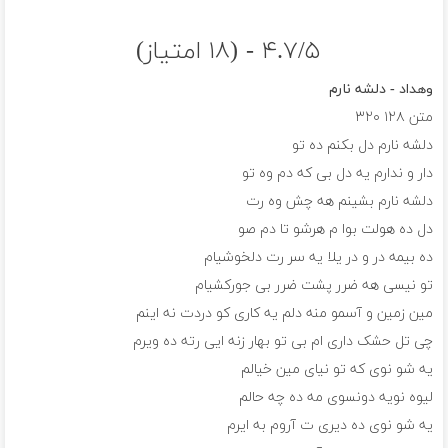
۴.۷/۵ - (۱۸ امتیاز)
وهداد - دلشه نارم
متن
۱۲۸
۳۲۰
دلشه نارم دل بکنم ده تو
دار و ندارم یه دل بی که دم وه تو
دلشه نارم بشینم هه چش وه رت
دل ده هولت بوا م هرشو تا دم صو
ده بیمه در و در یلا یه سر رت دلخوشیام
تو نیسی هه ضرر پشت ضرر بی جورکشیام
مین زمین و آسمو منه دلم یه کاری کو دردت نه اینم
چی تل حشک داری ام بی تو بهار زنه ایی رته ده ویرم
یه شو نوی که تو نیای مین خیالم
لیوه نویه دونسوی مه ده چه حالم
یه شو نوی ده دیری ت آروم به ایرم