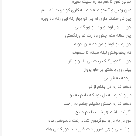
جونی نمن تا هم دوآره سیت بمیرم
مین زمین و آسمو منه دلم یه کاری کو دردت نه اینم
چی تل حشک داری ام بی تو بهار زنه ایی رته ده ویرم
چن تا بهار اوما و رت تو ورنگشتی
چن ساله منم چش وه رت تو ورنگشتی
چن زمسو اوما و من ده مین جونم
که یخونونش لیله میکه تا سخونم
چن تا کموتر کلک ریت بی تا تو وا ناز
بینی ری بالشتیا پر خاو پرواز
ترجمه به فارسی
دلشو ندارم دل بکنم از تو
دار و ندارم یه دل بود که دادم به تو
دلشو ندارم همش بشینم چشم به راهت
نگرانت باشم هر شب تا دم صبح
من در به در و سرگردون شدم رفت دلخوشی هام
تو نیستی و هی ضرر پشت ضرر شد جور کشی هام