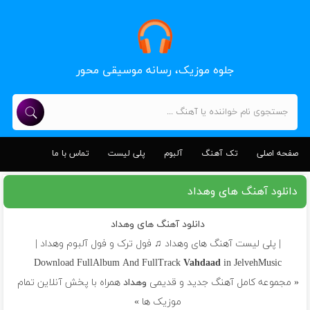
جلوه موزیک، رسانه موسیقی محور
صفحه اصلی
تک آهنگ
آلبوم
پلی لیست
تماس با ما
دانلود آهنگ های وهداد
دانلود آهنگ های وهداد
| پلی لیست آهنگ های وهداد ♫ فول ترک و فول آلبوم وهداد |
Download FullAlbum And FullTrack
Vahdaad
in JelvehMusic
« مجموعه کامل آهنگ جدید و قدیمی
وهداد
همراه با پخش آنلاین تمام
موزیک ها »