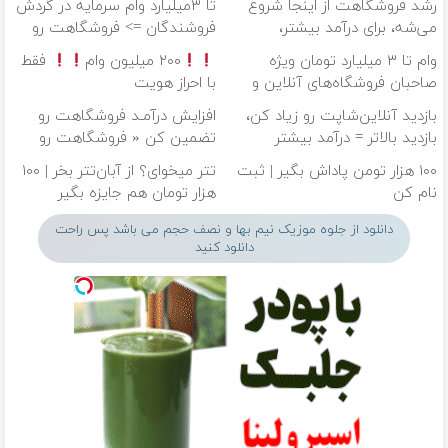
رشد فروشگاهت از اینجا شروع
تا ۳میلیارد وام سرمایه در گردش
می‌شه، برای درآمد بیشتر،
فروشندگان => فروشگاهت رو
آماده‌ای؟
ثبت کن
وام تا ۳ میلیارد تومان ویژه
۲۰۰ میلیون وام
فقط
صاحبان فروشگاه‌های آنلاین و
با احراز هویت
حضوری
بازدید آنلاین‌شاپت رو زیاد کن،
افزایش درآمـد فروشگاهت رو
بازدید بالاتر = درآمد بیشتر
تضمین کن « فروشگاهت رو
ثبت کن »
۱۰۰ هزار تومن پاداش بگیر | ثبت
تتر میخوای؟ از آبان‌تتر بخر | ۱۰۰
نام کن
هزار تومان هم جایزه بگیر
دانلود از جلوه موزیک نیم بها و نصف حجم می باشد پس راحت
دانلود کنید