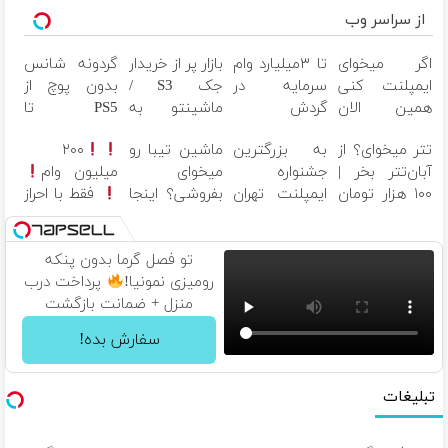
از سراسر وب
اگر میخوای
تا ۳میلیارد وام
بازار پر از خریدار
گردونه شانس
ایمپلنت کنی
سرمایه در
جک S3 /
بدون پوچ از
همین الان
گردش
ماشینتو به
PS5 تا
وقتشه | فقط
فروشندگان =>
راحتی بفروش
آیفون17 و
تتر میخوای؟ از
به بزرگترین
ماشین تیبا رو
۲۰۰
با ۲۵ میلیون
فروشگاهت رو
بیت کوین
آبان‌تتر بخر |
جشنواره
میخوای
میلیون وام
تومان!!!
ثبت کن
۱۰۰ هزار تومان
ایمپلنت تهران
بفروشی؟ اینجا
فقط با احراز
هم جایزه بگیر
خوش اومدید!
بدون آگهی و
هویت
| فقط ۲۵
در چند ساعت
میلیون !
بفروشش
تو فصل گرما بدون پنکه
رومیزی نمونیا!
پرداخت درب
منزل + ضمانت بازگشت
سفارش بده!
تبلیغات