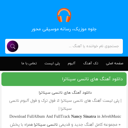
جلوه موزیک، رسانه موسیقی محور
صفحه اصلی
تک آهنگ
آلبوم
پلی لیست
تماس با ما
دانلود آهنگ های نانسی سیناترا
دانلود آهنگ های نانسی سیناترا
| پلی لیست آهنگ های نانسی سیناترا ♫ فول ترک و فول آلبوم نانسی
سیناترا |
Download FullAlbum And FullTrack
Nancy Sinatra
in JelvehMusic
« مجموعه کامل آهنگ جدید و قدیمی
نانسی سیناترا
همراه با پخش