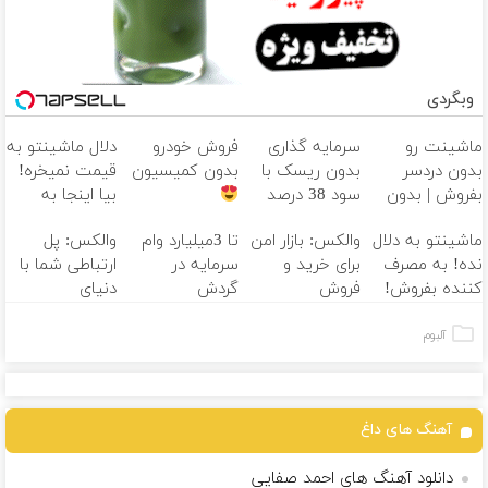
وبگردی
ماشینت رو
سرمایه گذاری
فروش خودرو
دلال ماشینتو به
بدون دردسر
بدون ریسک با
بدون کمیسیون
قیمت نمیخره!
بفروش | بدون
سود 38 درصد
بیا اینجا به
کمسیون
سالانه
قیمت
ماشینتو به دلال
والکس: بازار امن
تا 3میلیارد وام
والکس: پل
بفروش*فقط
نده! به مصرف
برای خرید و
سرمایه در
ارتباطی شما با
خریدار واقعی*
کننده بفروش!
فروش
گردش
دنیای
بدون پاسخ به
دارایی‌های
فروشندگان =>
سرمایه‌گذاری
یک تماس
دیجیتال
فروشگاهت رو
دیجیتال
آلبوم
ثبت کن
آهنگ های داغ
دانلود آهنگ های احمد صفایی