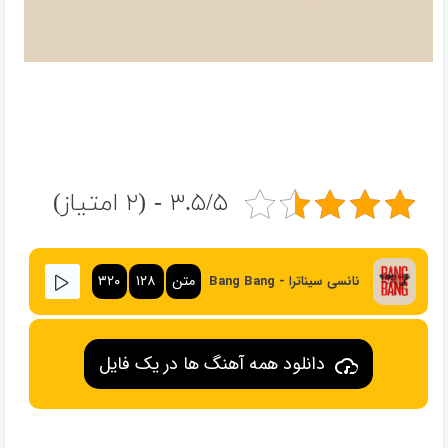
۳.۵/۵ - (۲ امتیاز)
متن
۱۲۸
۳۲۰
نانسی سیناترا - Bang Bang
دانلود همه آهنگ ها در یک فایل