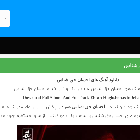
ق شناس
دانلود آهنگ های احسان حق شناس
هنگ های احسان حق شناس ♫ فول ترک و فول آلبوم احسان حق شناس |
Download FullAlbum And FullTrack
in Jelv
Ehsan Haghshenas
نگ جدید و قدیمی
همراه با پخش آنلاین تمام موزیک ها »
احسان حق شناس
لبوم های احسان حق شناس با سرعت بالا و دو کیفیت از سرور مستقیم جلوه مو