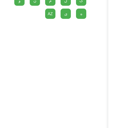
گ
ل
م
ن
و
ه
ی
AZ