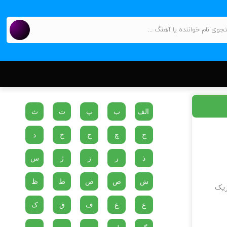
الف
ب
پ
ت
ث
ج
چ
ح
خ
د
ذ
ر
ز
ژ
س
ش
ص
ض
ط
ظ
زیک
ع
غ
ف
ق
ک