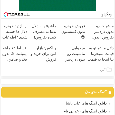
وبگردی
ماشینت رو
فروش خودرو
ماشینتو به دلال
از بازدید خودرو
بدون دردسر
بدون کمیسیون
نده! به مصرف
دلال ها خسته
بفروش | بدون
😍
کننده بفروش!
شدی؟ اطلاعات
کمسیون 😍
بدون پاسخ به
ماشینت رو اینجا
دلال ماشینتو به
میخوایی
والکس: بازار
اقساط ۱۲ ماهه
یک تماس
ثبت کن
قیمت نمیخره!
ماشینت رو
امن برای خرید و
ایمپلنت 🦷 بدون
بیا اینجا به قیمت
بدون دردسر
فروش
چک و ضامن؛
بفروش*فقط
بفروشی؟ بدون
دارایی‌های
همین امروز
آلبوم
خریدار واقعی*
کمیسیون
دیجیتال
اقدام کن ✅
آهنگ های داغ
دانلود آهنگ های علی پاشا
دانلود آهنگ های رعد بی نام