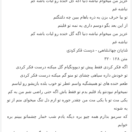
عزیز من میخوام نباشه دنیا اگه گل خنده رو لبات باشه کم
نباشه غم
تو بیا حرف بزن یه ذره باهام ببین چه دلتنگتم
از این بعد بگو دوسم داری یه نمه تو قلبتم
عزیز من میخوام نباشه دنیا اگه گل خنده رو لبات باشه کم
نباشه غم
شایان جهانشاهی - درست فکر کردی
متن
۱۲۸
۳۲۰
اگه فکر کردی فقط پیش تو دیوونگیام گل میکنه درست فکر کردی
تو خودش داره سیاهی چشای تو منو گم میکنه درست فکر کردی
طعم خنده های تو همیشگیه واسم عطر تو خوب بلده بازیشو رو لباسم
نمیخوام نبودنتو یاد قلبم بدم تو فقط باش اگه حتی راضی شم من به کم
یکی مث تو با یکی مث من چقدر جوره تو ازم دل تنگ میخوای منم از تو
یه شونه
که سرمو بذارم همه چیو بره دیگه یادم شب خمار چشماتو ببینم بره
خوابم