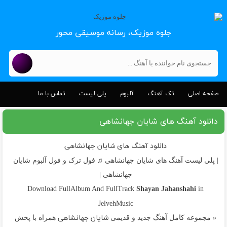
جلوه موزیک، رسانه موسیقی محور
صفحه اصلی
تک آهنگ
آلبوم
پلی لیست
تماس با ما
دانلود آهنگ های شایان جهانشاهی
دانلود آهنگ های شایان جهانشاهی
| پلی لیست آهنگ های شایان جهانشاهی ♫ فول ترک و فول آلبوم شایان
جهانشاهی |
Shayan Jahanshahi
Download FullAlbum And FullTrack
in
JelvehMusic
شایان جهانشاهی
« مجموعه کامل آهنگ جدید و قدیمی
همراه با پخش