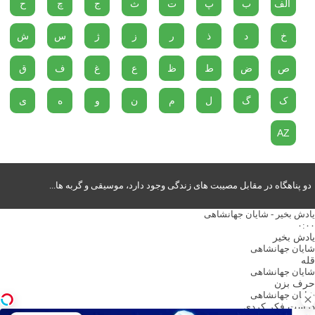
الف
ب
پ
ت
ث
ج
چ
ح
خ
د
ذ
ر
ز
ژ
س
ش
ص
ض
ط
ظ
ع
غ
ف
ق
ک
گ
ل
م
ن
و
ه
ی
AZ
دو پناهگاه در مقابل مصیبت های زندگی وجود دارد، موسیقی و گربه ها...
یادش بخیر - شایان جهانشاهی
۰:۰۰
یادش بخیر
شایان جهانشاهی
قله
شایان جهانشاهی
حرف بزن
شایان جهانشاهی
درست فکر کردی