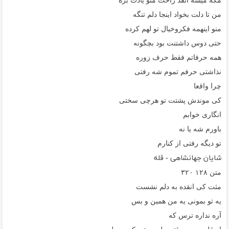
مگه میشه انقد راحت منو یادت بره
من تا دلت بخواد اینجا دلم تنگه
منو اینهمه فکروخیال تو لهم کرده
حتی دوس داشتنت بود بچگونه
همه حرفاتم فقط حرف زوره
نذاشتی حرفم تموم شه رفتی
چرا واقعا
کی موندش پشتت تو هرچی سختی
انگاری خوابم
باورم شه یا نه
تو دیگه رفتی از کنارم
شایان جهانشاهی - قله
متن
۱۲۸
۳۲۰
مثت کی انقده به دلم نشست
یه تو بمونی یه من همین و بس
آره نداره ترس که