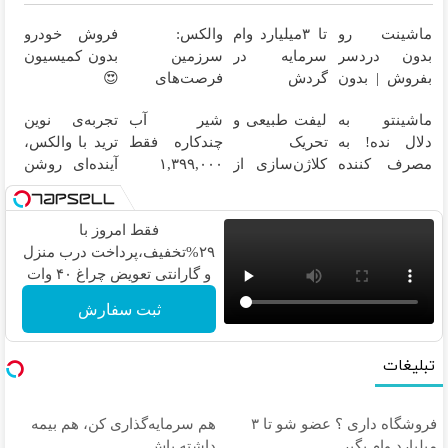
ماشینت رو
تا ۳میلیارد وام
والکس:
فروش خودرو
بدون دردسر
سرمایه در
سرزمین
بدون کمیسیون
بفروش | بدون
گردش
فرصت‌های
😍
کمسیون 😍
فروشندگان =>
سرمایه‌گذاری
ماشینتو به
لیفت طبیعی و
شیر آب
تجربه‌ی نوین
فروشگاهت رو
دیجیتال شما
دلال نده! به
تحریک
چندکاره فقط
ترید با والکس،
ثبت کن
مصرف کننده
کلاژن‌سازی از
۱,۳۹۹,۰۰۰
آینده‌ای روشن
بفروش! بدون
داخل پوست با
تومان
در انتظار
پاسخ به یک
۲۴ماه
شماست
تماس
ماندگاری ✅
فقط امروز با
جوان شو
۲۹%تخفیف،پرداخت درب منزل
و گارانتی تعویض چراغ ۴۰ وات
بخر
ثبت سفارش
تبلیغات
فروشگاه داری ؟ عضو شو تا ۳
هم سرمایه‌گذاری کن، هم بیمه
میلیارد وام بگیر
داشته باش