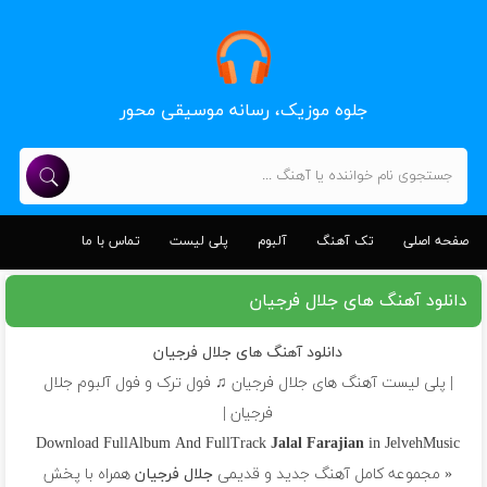
جلوه موزیک، رسانه موسیقی محور
صفحه اصلی
تک آهنگ
آلبوم
پلی لیست
تماس با ما
دانلود آهنگ های جلال فرجیان
دانلود آهنگ های جلال فرجیان
| پلی لیست آهنگ های جلال فرجیان ♫ فول ترک و فول آلبوم جلال
فرجیان |
Download FullAlbum And FullTrack
Jalal Farajian
in JelvehMusic
« مجموعه کامل آهنگ جدید و قدیمی
جلال فرجیان
همراه با پخش