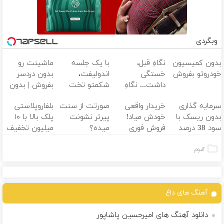
وبگردی
بدون کمیسیون
نگاهِ قبل،
با یک جلسه
ماشینت رو
خودروتو بفروش
خستگی
اندولیفت،
بدون دردسر
داشت... نگاهِ
شکمتو تخت
بفروش | بدون
بعد، انرژی داره
کن
اقساط تا
کمسیون
سرمایه گذاری
خریدار واقعی
صورتت از سنت
بلفاروپلاستی
بلفا با 25%
12 ماه
بدون ریسک با
خودش میاد!
پیرتر نشونت
پلک بالا با ۱۰
تخفیف
سود 38 درصد
فروش فوری
میده؟
میلیون تخفیف
سالانه
ماشین در همراه
اندولیفت برش
فقط ۲۵ میلیون
مکانیک
می‌گردونه
آلبوم
آهنگ های داغ
دانلود آهنگ های امیرحسین پاشاپور