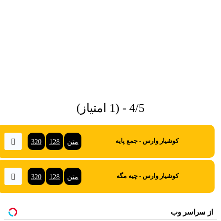
4/5 - (1 امتیاز)
متن
128
320
کوشیار وارس - جمع پایه
متن
128
320
کوشیار وارس - چیه مگه
از سراسر وب