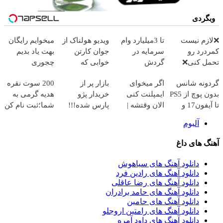
وبگردی
❌لازم نیست
تا 3میلیارد وام
ویدیو هولناک از
میخوایم رایگان
کمردرد رو
سرمایه در
جوان کارتن
بهت یاد بدیم
تحمل کنی❌
گردش
خوابی که
چجوری
درمان بدون
فروشندگان =>
میلیاردر شد.
پولدارشی! باور
گردونه شانس
اگر میخوای
بازار پر از
200 سوت نقره
جراحی و قرص
فروشگاهت رو
آموزش رایگان
نداری امتحانش
بدون پوچ از PS5
ایمپلنت کنی
خریدار پژو
هدیه گرمی به
(پرسشنامه)
ثبت کن
مجانیه
تا آیفون17 و
الان وقتشه |
پارس شده!!!
شما؛ثبت نام کن
بیت کوین 🔥
فقط با ۲۵
ماشینتو اینجا به
آلبوم
میلیون تومان!!!
راحتی بفروش
آهنگ های داغ
دانلود آهنگ های سیاهوش
دانلود آهنگ های رادین فرد
دانلود آهنگ های رضا عاقلی
دانلود آهنگ های حامد برادران
دانلود آهنگ های حامین
دانلود آهنگ های رامتین اروجلو
دانلود آهنگ های داود آمره