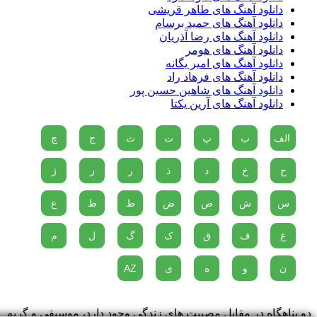
دانلود آهنگ های طاهر قریشی
دانلود آهنگ های حمید برسام
دانلود آهنگ های رضا آذریان
دانلود آهنگ های هومر
دانلود آهنگ های امیر یگانه
دانلود آهنگ های فرهاد راد
دانلود آهنگ های شاهین حسین پور
دانلود آهنگ های آرین یکتا
الف
ب
پ
ت
ث
ج
چ
ح
خ
د
ذ
ر
ز
ژ
س
ش
ص
ض
ط
ظ
ع
غ
ف
ق
ک
گ
ل
م
ن
و
ه
ی
AZ
دو پناهگاه در مقابل مصیبت های زندگی وجود دارد، موسیقی و گربه