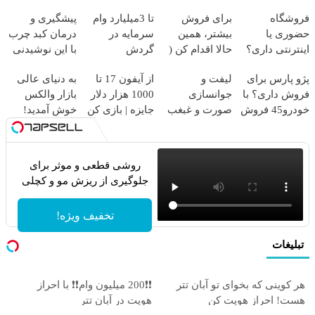
فروشگاه
برای فروش
تا 3میلیارد وام
پیشگیری و
حضوری یا
بیشتر، همین
سرمایه در
درمان کبد چرب
اینترنتی داری؟
حالا اقدام کن (
گردش
با این نوشیدنی
راحت محصول و
ثبت نام کن )
فروشندگان =>
گیاهی
پژو پارس برای
لیفت و
از آیفون 17 تا
به دنیای عالی
خدماتت رو
فروشگاهت رو
فروش داری؟ با
جوانسازی
1000 هزار دلار
بازار والکس
بفروش
ثبت کن
خودرو45 فروش
صورت و غبغب
جایزه | بازی کن
خوش آمدید!
سریع تر داری
بدون جراحی و
، گردونه
ترید را آغاز
دوران نقاهت ✨
بچرخون
کنید!
روشی قطعی و موثر برای
جلوگیری از ریزش مو و کچلی
تخفیف ویژه!
تبلیغات
هر کوینی که بخوای تو آبان تتر
❗❗200 میلیون وام❗❗ با احراز
هست! احراز هویت کن
هویت در آبان تتر