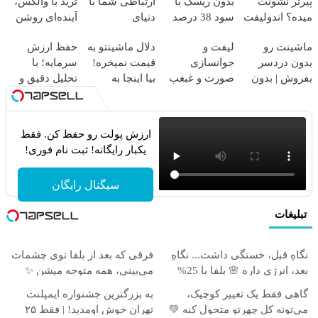
پیرتر نشونت
بدون ریسک با
ارتباطی شما با
ترید با والکس،
میده؟ اندولیفت
سود 38 درصد
دنیای
آینده‌ای روشن
برش می‌گردونه
سالانه📈
سرمایه‌گذاری
در انتظار
ماشینت رو
لیفت و
دلال ماشینتو به
حفظ ارزش
🔰
دیجیتال
شماست
بدون دردسر
جوانسازی
قیمت نمیخره!
سرمایه؛ با
بفروش | بدون
صورت و غبغب
بیا اینجا به
تحلیل دقیق و
کمسیون 😍
بدون جراحی و
قیمت
سیگنال‌های به
دوران نقاهت ✨
بفروش*فقط
موقع!
خریدار واقعی*
ارزش پولت رو حفظ کن. فقط
یکبار رایگانه! ثبت نام فوری!
سیگنال رایگان
تبلیغات
نگاهِ قبل، خستگی داشت... نگاهِ
فرقی که بعد از بلفا توی چشمات
بعد، انرژی داره 🌸 بلفا با 25%
می‌بینی، همه متوجه میشن ✨
تخفیف
گاهی فقط یک تغییر کوچیک،
به بزرگترین جشنواره ایمپلنت
می‌تونه کل چهرتو متحول کنه 💚
تهران خوش اومدید! | فقط ۲۵