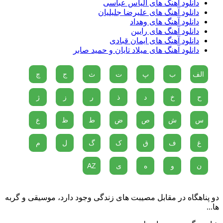
دانلود آهنگ های الیاس عباسی
دانلود آهنگ های علیرضا جلیلیان
دانلود آهنگ های وهداد
دانلود آهنگ های رایین
دانلود آهنگ های ایمان قبادی
دانلود آهنگ های میلاد تایان و حمید صابر
الف
ب
پ
ت
ث
ج
چ
ح
خ
د
ذ
ر
ز
ژ
س
ش
ص
ض
ط
ظ
ع
غ
ف
ق
ک
گ
ل
م
ن
و
ه
ی
AZ
دو پناهگاه در مقابل مصیبت های زندگی وجود دارد، موسیقی و گربه
ها...