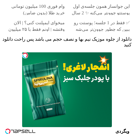
تغییر طبیعی
میلیون !
این جوانساز همون جلسه‌ی اول
وام فوری 100 میلیون تومانی
پوستتو جوونتر می‌کنه ✨ 2 سال
خرید طلا (بدون ضامن)
ماندگاری داره
✅ فقط در 1 جلسه؛ پوستت رو
میخوای ایمپلنت کنی؟ | الان
ببین که چطور جوون‌تر می‌شه
وقتشه | اونم فقط با ۲۵ میلیون
تومان!!!
دانلود از جلوه موزیک نیم بها و نصف حجم می باشد پس راحت دانلود
کنید
وبگردی