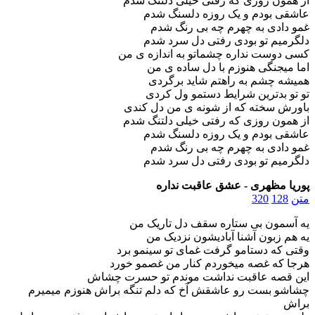
از همون روزی که رفتی خیلی دلتنگ شدم
عاشقی بودم و یک روزه دلسنگ شدم
غمو دادی به چهرم چه بی رنگ شدم
دلگرمیم تو بودی رفتی دل سرد شدم
کسی دوست نداره چشماتو به اندازه ی من
اما میجنگی هنوزم با دل ساده ی من
همیشه چشم به راهتم شاید برگردی
تو تو بدترین شرایط دستمو ول کردی
باورش سخته که از شونه ی من دل کندی
از همون روزی که رفتی خیلی دلتنگ شدم
عاشقی بودم و یک روزه دلسنگ شدم
غمو دادی به چهرم چه بی رنگ شدم
دلگرمیم تو بودی رفتی دل سرد شدم
پوریا مظهری - عشق عاقبت نداره
متن
128
320
یه آسمون بی ستاره سقف دل تاریک من
یه هم زبون آشنا آبادیشون نزدیک من
وقتی که دستامو گرفت غمای تو سینمو برد
هرجا که غصه میخوردم کنار من غصمو خورد
این قصه عاقبت نداشت موندم تو حسرت چشاش
چشاشو بست رو عاشقش آخ که دلم تنگه براش هنوزم میمیرم
براش