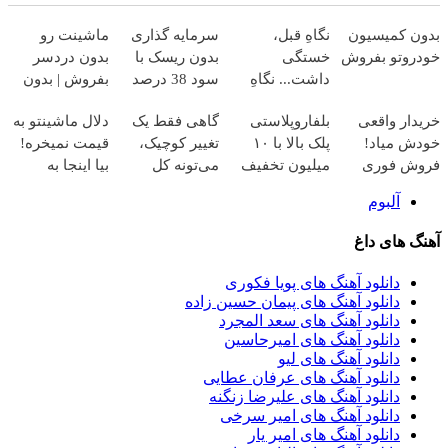
بدون کمیسیون
نگاهِ قبل،
سرمایه گذاری
ماشینت رو
خودروتو بفروش
خستگی
بدون ریسک با
بدون دردسر
داشت... نگاهِ
سود 38 درصد
بفروش | بدون
بعد، انرژی داره
سالانه📈
کمسیون 😍
خریدار واقعی
بلفاروپلاستی
گاهی فقط یک
دلال ماشینتو به
🌸 بلفا با 25%
خودش میاد!
پلک بالا با ۱۰
تغییر کوچیک،
قیمت نمیخره!
تخفیف
فروش فوری
میلیون تخفیف
می‌تونه کل
بیا اینجا به
ماشین در
فقط ۲۵ میلیون
چهرتو متحول
قیمت
آلبوم
همراه مکانیک
✅
کنه 💚 تغییر
بفروش*فقط
طبیعی
خریدار واقعی*
آهنگ های داغ
دانلود آهنگ های پویا فکوری
دانلود آهنگ های پیمان حسین زاده
دانلود آهنگ های سعد المجرد
دانلود آهنگ های امیرحاسین
دانلود آهنگ های لیو
دانلود آهنگ های عرفان عطایی
دانلود آهنگ های علیرضا زنگنه
دانلود آهنگ های امیر سرخی
دانلود آهنگ های امیر یار