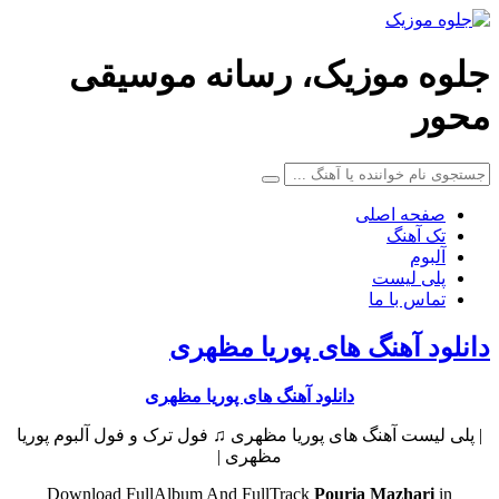
جلوه موزیک، رسانه موسیقی
محور
صفحه اصلی
تک آهنگ
آلبوم
پلی لیست
تماس با ما
دانلود آهنگ های پوریا مظهری
دانلود آهنگ های پوریا مظهری
| پلی لیست آهنگ های پوریا مظهری ♫ فول ترک و فول آلبوم پوریا
مظهری |
Download FullAlbum And FullTrack
Pouria Mazhari
in