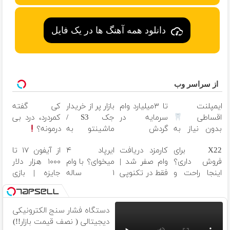
دانلود همه آهنگ ها در یک فایل
از سراسر وب
ایمپلنت
تا ۳میلیارد وام
بازار پر از خریدار
کی گفته
اقساطی
سرمایه در
جک S3 /
کمردرد، درد بی
بدون نیاز به
گردش
ماشینتو به
درمونه؟
چک و سفته
فروشندگان =>
راحتی بفروش
راهکار درمان
X22 برای
کارمزد دریافت
ایرپاد ۴
از آیفون ۱۷ تا
فروشگاهت رو
+پرسشنامه
فروش داری؟
وام صفر شد |
میخوای؟ با وام
۱۰۰۰ هزار دلار
ثبت کن
اینجا راحت و
فقط در تکنوپی
۱ ساله
جایزه | بازی
سریع
تکنولایف بخر
کن ، گردونه
بفروشش
بچرخون
دستگاه فشار سنج الکترونیکی
دیجیتالی ( نصف قیمت بازار!!)