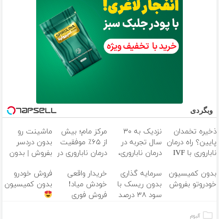
وبگردی
ذخیره تخمدان
نزدیک به ۳۰
مرکز مام؛ بیش
ماشینت رو
پایین؟ راه درمان
سال تجربه در
از ۶۵٪ موفقیت
بدون دردسر
ناباروری با IVF
درمان ناباروری،
درمان ناباروری در
بفروش | بدون
هنوز باز است
با تیم
خاورمیانه
کمسیون
بدون کمیسیون
سرمایه گذاری
خریدار واقعی
فروش خودرو
فوق‌تخصصی
خودروتو بفروش
بدون ریسک با
خودش میاد!
بدون کمیسیون
مام
سود ۳۸ درصد
فروش فوری
سالانه
ماشین در همراه
مکانیک
آلبوم