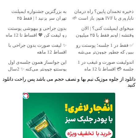
ذخیره تخمدان پایین؟ راه درمان
به بزرگترین جشنواره ایمپلنت
ناباروری با IVF هنوز باز است 🌱
تهران سر بزنید ! | فقط ۲۵
میلیون !
میخوای ایمپلنت کنی؟ | الان
بدون جراحی و بیهوشی پوستت
وقتشه | اونم فقط با ۲۵ میلیون
رو لیفت کن 💖 اقساط تا 12 ماه
تومان!!!
✅ فقط در 1 جلسه؛ پوستت رو
✨ لیفت صورت بدون جراحی با
ببین که چطور جوون‌تر می‌شه
اقساط 12 ماهه
اندولیفت صورت و غبغب در 1
این جوانساز همون جلسه‌ی اول
جلسه 💳 اقساط تا 12 ماه
پوستتو جوونتر می‌کنه ✨ 2سال
ماندگاری داره
دانلود از جلوه موزیک نیم بها و نصف حجم می باشد پس راحت دانلود
کنید