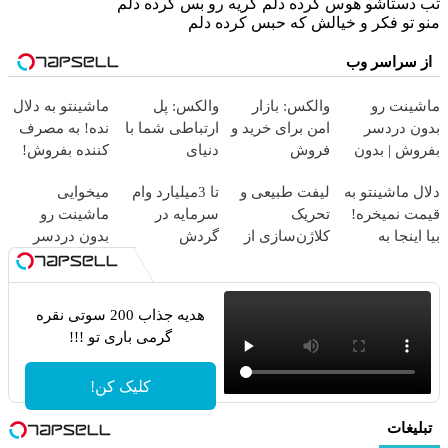
تب دستاشو هوس کرده دلم گریه رو بس کرده دلم
منو تو فکر و خیالش که حبس کرده دلم
از سراسر وب
ماشینت رو
والکس: بازار
والکس: پل
ماشینتو به دلال
بدون دردسر
امن برای خرید و
ارتباطی شما با
نده! به مصرف
بفروش | بدون
فروش
دنیای
کننده بفروش!
کمسیون 😍
دارایی‌های
سرمایه‌گذاری
بدون پاسخ به
دلال ماشینتو به
لیفت طبیعی و
تا 3میلیارد وام
میخوایی
دیجیتال
دیجیتال
یک تماس
قیمت نمیخره!
تحریک
سرمایه در
ماشینت رو
بیا اینجا به
کلاژن‌سازی از
گردش
بدون دردسر
قیمت
داخل پوست با
فروشندگان =>
بفروشی؟ بدون
بفروش*فقط
24ماه ماندگاری
فروشگاهت رو
کمیسیون
خریدار واقعی*
✅ جوان شو
ثبت کن
هدیه جذاب 200 سوتی نقره
گرمی باری تو !!!
کلیک کن!
تبلیغات