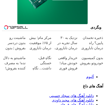
وبگردی
ذخیره تخمدان
نزدیک به ۳۰
مرکز مام؛ بیش
ماشینت رو
پایین؟ راه
سال تجربه در
از ۶۵٪ موفقیت
بدون دردسر
درمان ناباروری
درمان ناباروری،
درمان ناباروری
بفروش | بدون
با IVF هنوز باز
با تیم
در خاورمیانه 🤰
کمسیون 😍
بدون کمیسیون
خریدار واقعی
نگاهِ قبل،
ماشینتو به دلال
است 🌱
فوق‌تخصصی
خودروتو بفروش
خودش میاد!
خستگی
نده! به مصرف
مام 👩‍⚕️
فروش فوری
داشت... نگاهِ
کننده بفروش!
ماشین در
بعد، انرژی داره
بدون پاسخ به
آلبوم
همراه مکانیک
🌸 بلفا با 25%
یک تماس
تخفیف
آهنگ های داغ
دانلود آهنگ های سجاد حسینی
دانلود آهنگ های مجید داودی
دانلود آهنگ های فرهام