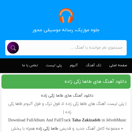
جلوه موزیک، رسانه موسیقی محور
صفحه اصلی
تک آهنگ
آلبوم
پلی لیست
تماس با ما
دانلود آهنگ های طاها زکی زاده
دانلود آهنگ های طاها زکی زاده
| پلی لیست آهنگ های طاها زکی زاده ♫ فول ترک و فول آلبوم طاها زکی
زاده |
Download FullAlbum And FullTrack
Taha Zakizadeh
in JelvehMusic
« مجموعه کامل آهنگ جدید و قدیمی
طاها زکی زاده
همراه با پخش