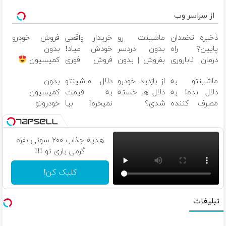
از سراسر وب
ذخیره تخمدان
ماشینت رو
خریدار واقعی
فروش خودرو
پایین؟ راه
بدون دردسر
خودش میاد!
بدون
درمان ناباروری
بفروش | بدون
فروش فوری
کمیسیون
با IVF هنوز باز
کمسیون
ماشین در
ماشینتو به
از بازدید خودرو
دلال ماشینتو
بدون
است
همراه مکانیک
دلال نده! به
دلال ها خسته
به قیمت
کمیسیون
مصرف کننده
شدی؟
نمیخره! بیا
خودروتو
بفروش! بدون
اطلاعات
اینجا به قیمت
بفروش
پاسخ به یک
ماشینت رو
بفروش*فقط
تماس
اینجا ثبت کن
خریدار واقعی*
هدیه جذاب ۲۰۰ سوتی نقره
گرمی باری تو !!!
کلیک کن!
تبلیغات