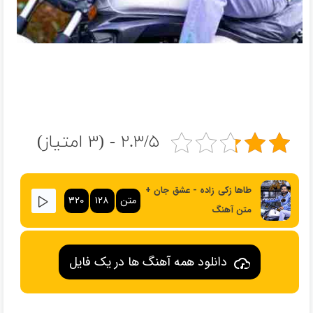
۲.۳/۵ - (۳ امتیاز)
طاها زکی زاده - عشق جان +
متن
۱۲۸
۳۲۰
متن آهنگ
دانلود همه آهنگ ها در یک فایل