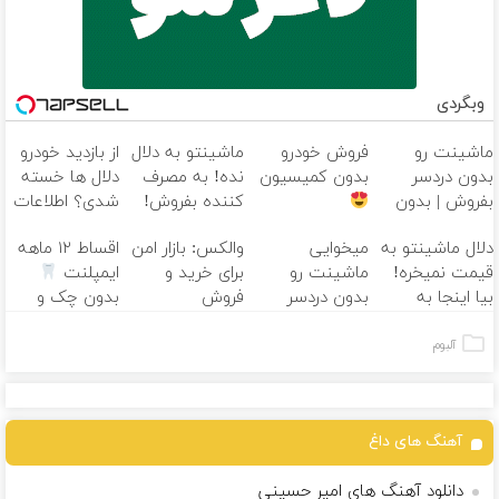
وبگردی
ماشینت رو
فروش خودرو
ماشینتو به دلال
از بازدید خودرو
بدون دردسر
بدون کمیسیون
نده! به مصرف
دلال ها خسته
بفروش | بدون
کننده بفروش!
شدی؟ اطلاعات
کمسیون
بدون پاسخ به
ماشینت رو
دلال ماشینتو به
میخوایی
والکس: بازار امن
اقساط ۱۲ ماهه
یک تماس
اینجا ثبت کن
قیمت نمیخره!
ماشینت رو
برای خرید و
ایمپلنت
بیا اینجا به
بدون دردسر
فروش
بدون چک و
قیمت
بفروشی؟ بدون
دارایی‌های
ضامن؛ همین
بفروش*فقط
کمیسیون
دیجیتال
امروز اقدام کن
آلبوم
خریدار واقعی*
آهنگ های داغ
دانلود آهنگ های امیر حسینی