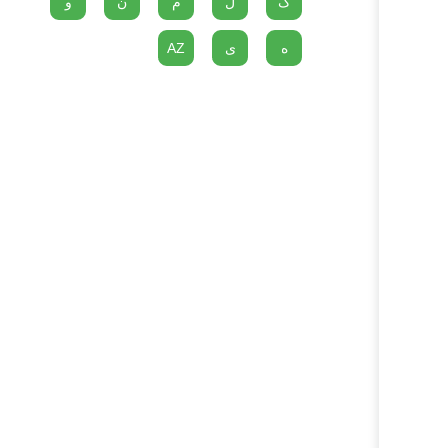
گ
ل
م
ن
و
ه
ی
AZ