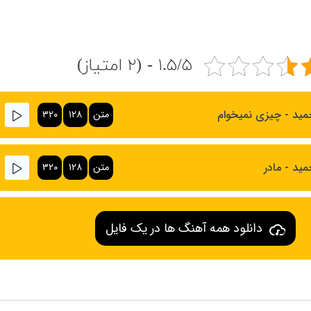
۱.۵/۵ - (۲ امتیاز)
مید - چیزی نمیخوام
متن
۱۲۸
۳۲۰
مید - مادر
متن
۱۲۸
۳۲۰
دانلود همه آهنگ ها در یک فایل