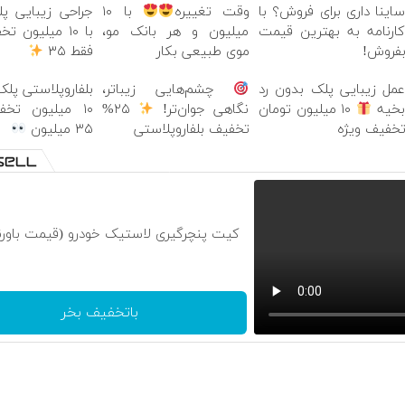
اینا داری برای فروش؟ با
وقت تغییره
با ۱۰
جراحی زیبایی پ
ارنامه به بهترین قیمت
میلیون و هر بانک مو،
با ۱۰ میلیون 
فروش!
موی طبیعی بکار
فقط ۳۵
مل زیبایی پلک بدون رد
چشم‌هایی زیباتر،
بلفاروپلاستی پلک
خیه
۱۰ میلیون تومان
نگاهی جوان‌تر!
۲۵%
۱۰ میلیون تخ
خفیف ویژه
تخفیف بلفاروپلاستی
۳۵ میلیون
کیت پنچرگیری لاستیک خودرو (قیمت باورن
باتخفیف بخر