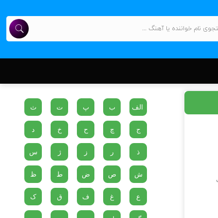
الف
ب
پ
ت
ث
ج
چ
ح
خ
د
ذ
ر
ز
ژ
س
ش
ص
ض
ط
ظ
ع
غ
ف
ق
ک