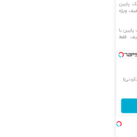
لک پایین
تخفیف ویژه
 پایین با
فیف فقط
کردنی)