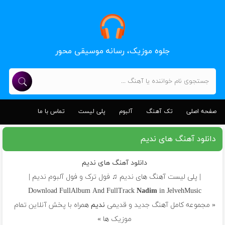
جلوه موزیک، رسانه موسیقی محور
صفحه اصلی
تک آهنگ
آلبوم
پلی لیست
تماس با ما
دانلود آهنگ های ندیم
دانلود آهنگ های ندیم
| پلی لیست آهنگ های ندیم ♫ فول ترک و فول آلبوم ندیم |
Download FullAlbum And FullTrack
Nadim
in JelvehMusic
« مجموعه کامل آهنگ جدید و قدیمی
ندیم
همراه با پخش آنلاین تمام
موزیک ها »