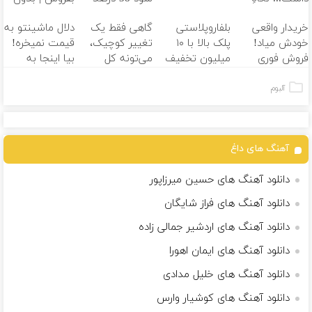
بعد، انرژی داره
سالانه
کمسیون
خریدار واقعی
بلفاروپلاستی
گاهی فقط یک
دلال ماشینتو به
بلفا با 25%
خودش میاد!
پلک بالا با ۱۰
تغییر کوچیک،
قیمت نمیخره!
تخفیف
فروش فوری
میلیون تخفیف
می‌تونه کل
بیا اینجا به
ماشین در همراه
فقط ۲۵ میلیون
چهرتو متحول
قیمت
مکانیک
کنه
تغییر
بفروش*فقط
آلبوم
طبیعی
خریدار واقعی*
آهنگ های داغ
دانلود آهنگ های حسین میرزاپور
دانلود آهنگ های فراز شایگان
دانلود آهنگ های اردشیر جمالی زاده
دانلود آهنگ های ایمان اهورا
دانلود آهنگ های خلیل مدادی
دانلود آهنگ های کوشیار وارس