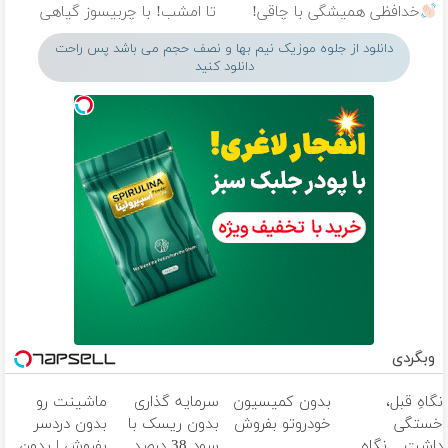
خدافظی همیشگی با چاقی!
تا امشب! با چربیسوز گیاهی
خرید با تخفیف
آسون لاغر شو
دانلود از جلوه موزیک نیم بها و نصف حجم می باشد پس راحت
دانلود کنید
وبگردی
نگاهِ قبل،
بدون کمیسیون
سرمایه گذاری
ماشینت رو
خستگی
خودروتو بفروش
بدون ریسک با
بدون دردسر
داشت... نگاهِ
سود 38 درصد
بفروش | بدون