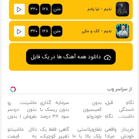
متن
۱۲۸
۳۲۰
ندیم - نیا یادم
متن
۱۲۸
۳۲۰
ندیم - کک و مکی
دانلود همه آهنگ ها در یک فایل
از سراسر وب
نگاهِ قبل،
بدون
سرمایه گذاری
ماشینت رو
خستگی
کمیسیون
بدون ریسک با
بدون دردسر
داشت... نگاهِ
خودروتو
سود ۳۸ درصد
بفروش | بدون
بعد، انرژی داره
بفروش
سالانه
کمسیون
خریدار واقعی
بلفاروپلاستی
گاهی فقط یک
دلال ماشینتو
بلفا با ۲۵%
خودش میاد!
پلک بالا با ۱۰
تغییر کوچیک،
به قیمت
تخفیف