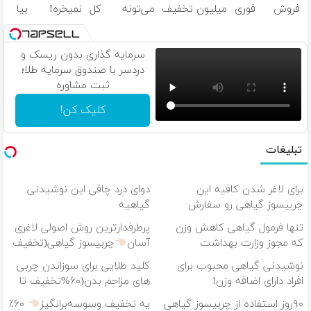
فروش فوری
میلیون تخفیف
می‌تونه کل
نمیخره! بیا
ماشین در
فقط ۲۵
چهرتو متحول
اینجا به قیمت
همراه مکانیک
میلیون
کنه
تغییر
بفروش*فقط
طبیعی
خریدار واقعی*
سرمایه گذاری بدون ریسک و
دردسر با صندوق سرمایه طلا؛
ثبت مشاوره
کلیک کن!
تبلیغات
برای لاغر شدن کافیه این
دوای درد چاقی این نوشیدنی
چربیسوز گیاهی رو سفارش
گیاهیه
بدی(۵۰%تخفیف تا امشب)
تنها فرمول گیاهی کاهش وزن
پرطرفدارترین روش اصولی لاغری
که مجوز وزارت بهداشت
آسان
چربیسوز گیاهی(تخفیف
دارد(کلیک جهت سفارش)
فقط امروز)
نوشیدنی گیاهی محبوب برای
کلید طلایی برای سوزاندن چربی
افراد دارای اضافه وزن!
های مزاحم بدن(۶۰%تخفیف تا
۶۰%تخفیف
امشب)
۹۰روز استفاده از چربیسوز گیاهی
یه تخفیف وسوسه‌برانگیز
۶۰٪