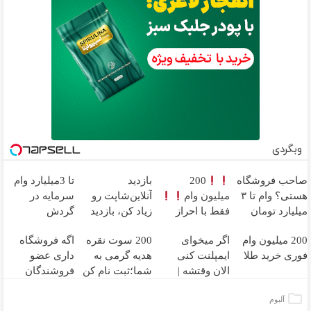
وبگردی
صاحب فروشگاه
200
بازدید
تا 3میلیارد وام
هستی؟ وام تا ۳
میلیون وام
آنلاین‌شاپت رو
سرمایه در
میلیارد تومان
فقط با احراز
زیاد کن، بازدید
گردش
بگیر
هویت
بالاتر = درآمد
فروشندگان =>
200 میلیون وام
اگر میخوای
200 سوت نقره
اگه فروشگاه
بیشتر
فروشگاهت رو
فوری خرید طلا
ایمپلنت کنی
هدیه گرمی به
داری عضو
ثبت کن
الان وقتشه |
شما؛ثبت نام کن
فروشندگان
فقط با ۲۵
دیجی پی شو 3
آلبوم
میلیون تومان!!!
میلیارد وام بگیر