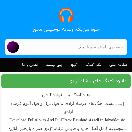
جلوه موزیک، رسانه موسیقی محور
صفحه اصلی
تک آهنگ
آلبوم
پلی لیست
تماس با ما
دانلود آهنگ های فرشاد آزادی
دانلود آهنگ های فرشاد آزادی
| پلی لیست آهنگ های فرشاد آزادی ♫ فول ترک و فول آلبوم فرشاد
آزادی |
Farshad Azadi
Download FullAlbum And FullTrack
in JelvehMusic
فرشاد آزادی
« مجموعه کامل آهنگ جدید و قدیمی
همراه با پخش آنلاین