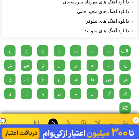
دانلود آهنگ های مهرداد میرسعیدی
دانلود آهنگ های مجید حاتی
دانلود آهنگ های نیلوفر
دانلود آهنگ های ملو بند
الف
ب
پ
ت
ث
ج
چ
ح
خ
د
ذ
ر
ز
ژ
س
ش
ص
ض
ط
ظ
ع
غ
ف
ق
ک
گ
ل
م
ن
و
ه
ی
AZ
دو پناهگاه در مقابل مصیبت های زندگی وجود دارد، موسیقی و گربه ها...
پروانه صفت - فرشاد آزادی
۰:۰۰