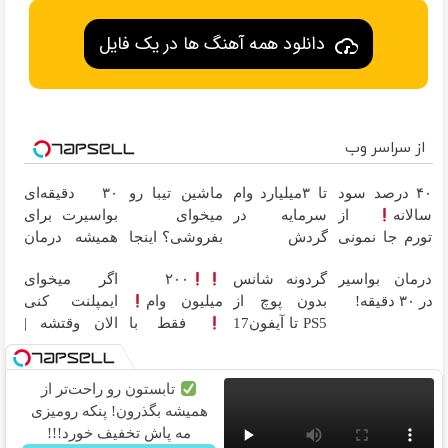
دانلود همه آهنگ ها در یک فایل
از سراسر وب
۴۰ درصد سود
تا ۳میلیارد وام
ماشین تیبا رو
۳۰ دقیقه‌ای
سالانه
از
سرمایه در
میخوای
بواسیرت برای
تورم جا نمونی
گردش
بفروشی؟ اینجا
همیشه درمان
فروشندگان =>
بدون آگهی و در
می‌شه!
درمان بواسیر
گردونه شانس
۲۰۰
اگر میخوای
فروشگاهت رو
چند ساعت
در ۳۰ دقیقه!
بدون پوچ از
میلیون وام
ایمپلنت کنی
ثبت کن
بفروشش
PS5 تا آیفون17
فقط با
الان وقتشه |
و بیت کوین
احراز هویت
فقط با ۲۵
میلیون
تومان!!!
تابستون رو راحت‌تر از
همیشه بگذرون! پنکه رومیزی
مه پاش تخفیف خورد!!!