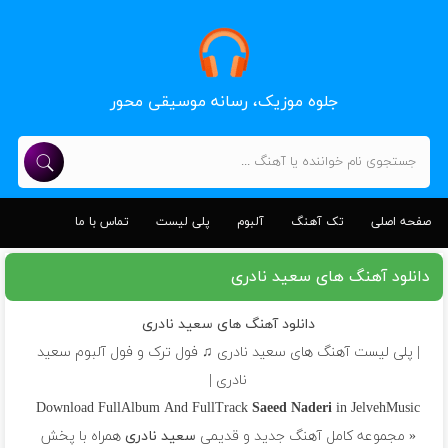
جلوه موزیک، رسانه موسیقی محور
صفحه اصلی
تک آهنگ
آلبوم
پلی لیست
تماس با ما
دانلود آهنگ های سعید نادری
دانلود آهنگ های سعید نادری
| پلی لیست آهنگ های سعید نادری ♫ فول ترک و فول آلبوم سعید
نادری |
Download FullAlbum And FullTrack
Saeed Naderi
in JelvehMusic
« مجموعه کامل آهنگ جدید و قدیمی
سعید نادری
همراه با پخش