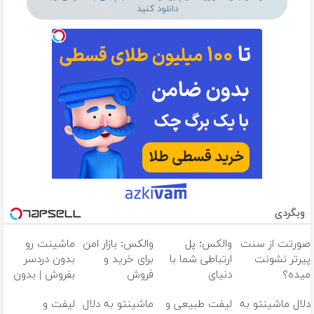
دانلود کنید
وبگردی
صورتت از سنت
والکس: پل
والکس: بازار امن
ماشینت رو
پیرتر نشونت
ارتباطی شما با
برای خرید و
بدون دردسر
میده؟
دنیای
فروش
بفروش | بدون
اندولیفت برش
سرمایه‌گذاری
دارایی‌های
کمسیون
دلال ماشینتو به
لیفت طبیعی و
ماشینتو به دلال
لیفت و
می‌گردونه
دیجیتال
دیجیتال