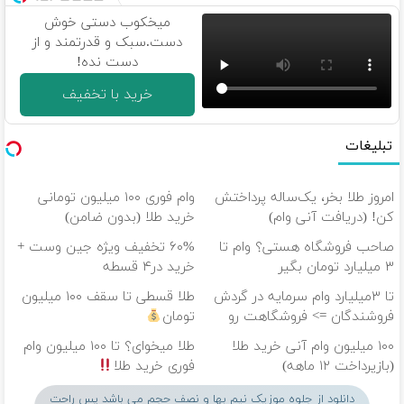
فقط ۲۵
میلیون !
میخکوب دستی خوش
دست.سبک و قدرتمند و از
دست نده!
خرید با تخفیف
تبلیغات
امروز طلا بخر، یک‌ساله پرداختش
وام فوری ۱۰۰ میلیون تومانی
کن! (دریافت آنی وام)
خرید طلا (بدون ضامن)
صاحب فروشگاه هستی؟ وام تا
۶۰% تخفیف ویژه جین وست +
۳ میلیارد تومان بگیر
خرید در۴ قسطه
تا ۳میلیارد وام سرمایه در گردش
طلا قسطی تا سقف ۱۰۰ میلیون
فروشندگان => فروشگاهت رو
تومان
ثبت کن
۱۰۰ میلیون وام آنی خرید طلا
طلا میخوای؟ تا ۱۰۰ میلیون وام
(بازپرداخت ۱۲ ماهه)
فوری خرید طلا
دانلود از جلوه موزیک نیم بها و نصف حجم می باشد پس راحت