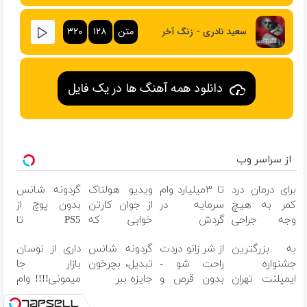
متن
۱۲۸
۳۲۰
سعید نادری - زنگ آخر
دانلود همه آهنگ ها در یک فایل
از سراسر وب
برای درمان درد
تا ۳میلیارد وام
ویدیو هولناک
گردونه شانس
کمر به هیچ
سرمایه در
از جوان کارتن
بدون پوچ از
وجه جراحی
گردش
خوابی که
PS5 تا
نکنید! ◀
فروشندگان =>
میلیاردر شد.
آیفون17 و
به بزرگترین
از شر زانو دردت
گردونه شانس
داری از نوسان
پرسش‌نامه رو
فروشگاهت رو
آموزش رایگان
بیت کوین
جشنواره
راحت شو -
تبدیل، بچرخون
بازار جا
پر کن ▶
ثبت کن
ایمپلنت تهران
بدون قرص و
جایزه ببر
میمونی!!!! وام
سر بزنید ! |
عمل
بگیر، طلا بخر