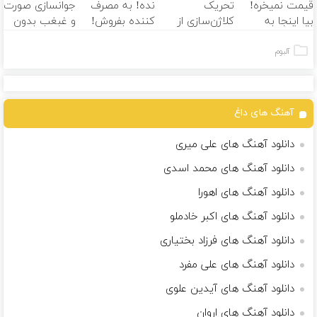
قیمت نمیخره!
تحریک
نده! به مصرف
جوانسازی صورت
بیا اینجا به
کلاژن‌سازی از
کننده بفروش!
و غبغب بدون
قیمت
داخل پوست با
بدون پاسخ به
جراحی و دوران
بفروش*فقط
24ماه ماندگاری
یک تماس
نقاهت
آلبوم
خریدار واقعی*
جوان شو
آهنگ های داغ
دانلود آهنگ های علی میری
دانلود آهنگ های محمد اسدی
دانلود آهنگ های اهورا
دانلود آهنگ های اکبر خادملو
دانلود آهنگ های فرزاد بختیاری
دانلود آهنگ های علی مفرد
دانلود آهنگ های آیدین علوی
دانلود آهنگ های اروان