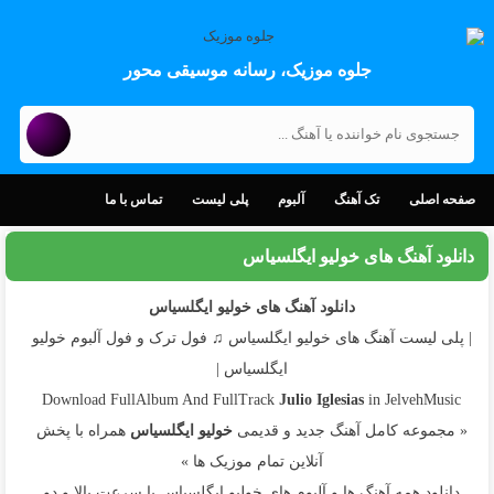
جلوه موزیک، رسانه موسیقی محور
صفحه اصلی
تک آهنگ
آلبوم
پلی لیست
تماس با ما
دانلود آهنگ های خولیو ایگلسیاس
دانلود آهنگ های خولیو ایگلسیاس
| پلی لیست آهنگ های خولیو ایگلسیاس ♫ فول ترک و فول آلبوم خولیو
ایگلسیاس |
Download FullAlbum And FullTrack
Julio Iglesias
in JelvehMusic
« مجموعه کامل آهنگ جدید و قدیمی
خولیو ایگلسیاس
همراه با پخش
آنلاین تمام موزیک ها »
دانلود همه آهنگ ها و آلبوم های خولیو ایگلسیاس با سرعت بالا و دو