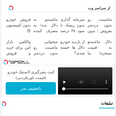
از سراسر وب
ماشینت رو
سرمایه گذاری
ماشینتو به
فروش خودرو
بدون دردسر
بدون ریسک با
دلال نده! به
بدون کمیسیون
بفروش | بدون
سود ۳۸ درصد
مصرف کننده
😍
کمسیون 😍
سالانه📈
بفروش! بدون
دلال ماشینتو
از بازدید خودرو
میخوایی
والکس: بازار
پاسخ به یک
به قیمت
دلال ها خسته
ماشینت رو
امن برای خرید
تماس
نمیخره! بیا
شدی؟
بدون دردسر
و فروش
اینجا به قیمت
اطلاعات
بفروشی؟
دارایی‌های
بفروش*فقط
ماشینت رو
بدون کمیسیون
دیجیتال
خریدار واقعی*
اینجا ثبت کن
کیت پنچرگیری لاستیک خودرو
(قیمت باورنکردنی)
باتخفیف بخر
تبلیغات