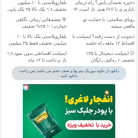
ذخیره تخمدان پایین؟ راه درمان
بلفاروپلاستی با ۱۰ میلیون
ناباروری با IVF هنوز باز است 🌱
تخفیف 👈 بلک بالا ۲۵ پلک پایین
۳۵
رویای سلامتی، با حمایت تو
🎯 چشم‌هایی زیباتر، نگاهی
واقعی میشه
جوان‌تر! ✨ ۲۵% تخفیف
بلفاروپلاستی
دندونت از دست رفته؟ ایمپلنت با
بلفاروپلاستی پلک بالا با ۱۰
اقساط ۱۲ ماهه راه حلشه
میلیون تخفیف فقط ۲۵ میلیون
✅
🦷 ایمپلنت دیجیتال با ۲۵٪
ایمپلنت اقساطی بدون سود 👈
تخفیف + روکش رایگان
باز پرداخت تا ۱۲ ماه
دانلود از جلوه موزیک نیم بها و نصف حجم می باشد پس راحت
دانلود کنید