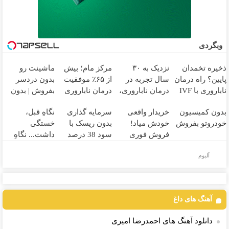
وبگردی
ذخیره تخمدان
نزدیک به ۳۰
مرکز مام؛ بیش
ماشینت رو
پایین؟ راه درمان
سال تجربه در
از ۶۵٪ موفقیت
بدون دردسر
ناباروری با IVF
درمان ناباروری،
درمان ناباروری
بفروش | بدون
هنوز باز است
با تیم
در خاورمیانه 🤰
کمسیون 😍
بدون کمیسیون
خریدار واقعی
سرمایه گذاری
نگاهِ قبل،
🌱
فوق‌تخصصی
خودروتو بفروش
خودش میاد!
بدون ریسک با
خستگی
مام 👩‍⚕️
فروش فوری
سود 38 درصد
داشت... نگاهِ
ماشین در همراه
سالانه📈
بعد، انرژی داره
آلبوم
مکانیک
🌸 بلفا با 25%
تخفیف
آهنگ های داغ
دانلود آهنگ های احمدرضا امیری