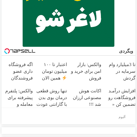
وبگردی
تا 3میلیارد وام
والکس: بازار
اعتبار تا ۱۰۰
اگه فروشگاه
سرمایه در
امن برای خرید و
میلیون تومان
داری عضو
گردش
فروش
همین الان
فروشندگان
فروشندگان =>
دارایی‌های
درخواست اعتبار
دیجی پی شو 3
افزایش درآمـد
اکانت هوش
تنها روش قطعی
والکس: پلتفرم
فروشگاهت رو
دیجیتال
بده
میلیارد وام بگیر
فروشگاهت رو
مصنوعی ارزان
درمان بوی بدن
پیشرفته برای
ثبت کن
تضمین کن «
شد !!!
با گارانتی عودت
معامله و
فروشگاهت رو
وجه
همین
سرمایه‌گذاری
آلبوم
ثبت کن »
الان ببین
ایمن