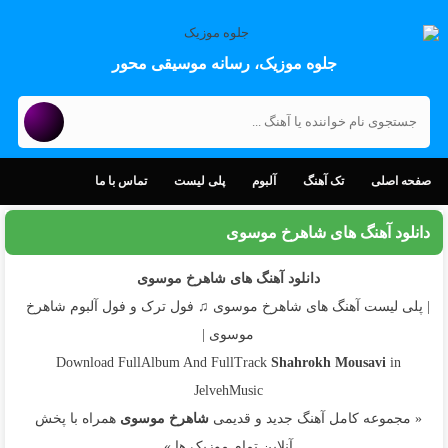
جلوه موزیک، رسانه موسیقی محور
صفحه اصلی
تک آهنگ
آلبوم
پلی لیست
تماس با ما
دانلود آهنگ های شاهرخ موسوی
دانلود آهنگ های شاهرخ موسوی
| پلی لیست آهنگ های شاهرخ موسوی ♫ فول ترک و فول آلبوم شاهرخ
موسوی |
Download FullAlbum And FullTrack
Shahrokh Mousavi
in
JelvehMusic
« مجموعه کامل آهنگ جدید و قدیمی
شاهرخ موسوی
همراه با پخش
آنلاین تمام موزیک ها »