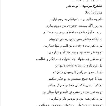
شاهرخ موسوی - تو یه نفر
متن
128
320
دلم یه حالیه برات نمیتونم به روم نیارم
یه روز اگه نبینمت چجوری من دووم بیارم
برام یه آرزو شده یه لحظه روبه روت بشینم
نه اینکه منتظر بمونم دوباره خوابتو ببینم
تو یه نفر می درخشی تو قلبم و تنها ستارمی
تو یه نفر همه بود و نبودمو دار و ندارمی
تو یه نفر چه بخوای چه نخوای همه فکر و خیالمی
دل من داره پر میزنه واسه دیدن تو
در قلبمو وا میزارم تا رسیدن دیدن تو
شبا تا خود صبح میشینم به تو فکر میکنم
تو که نیستی عکسای دوتامونو چک میکنم
تو یه نفر می درخشی تو قلبم و تنها ستارمی
تو یه نفر همه بود و نبودمو دار و ندارمی
تو یه نفر چه بخوای په نخوای همه فکر و خیالمی