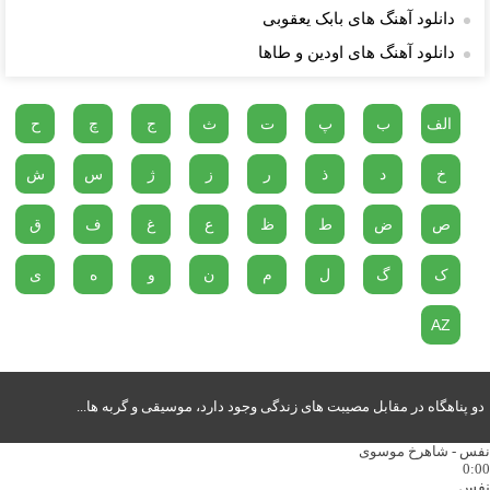
دانلود آهنگ های بابک یعقوبی
دانلود آهنگ های اودین و طاها
الف
ب
پ
ت
ث
ج
چ
ح
خ
د
ذ
ر
ز
ژ
س
ش
ص
ض
ط
ظ
ع
غ
ف
ق
ک
گ
ل
م
ن
و
ه
ی
AZ
دو پناهگاه در مقابل مصیبت های زندگی وجود دارد، موسیقی و گربه ها...
نفس - شاهرخ موسوی
0:00
نفس