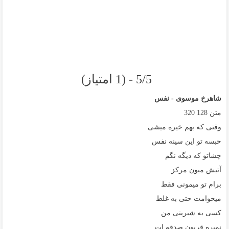
5/5 - (1 امتیاز)
شاهرخ موسوی - نفس
متن
128
320
وقتی که بهم خیره میشی
حبسه تو این سینه نفس
چشاتو که دیگه نگم
آتیش میون مرکز
برام تو میمونی فقط
میخوامت حتی به غلط
کسی به شیرینی من
نمیره قربون صدقه ات