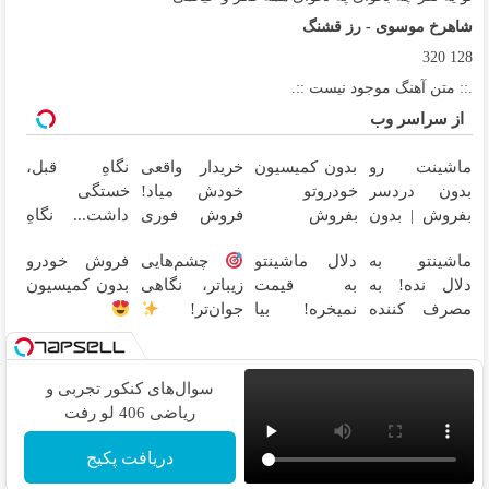
شاهرخ موسوی - رز قشنگ
320
128
.:: متن آهنگ موجود نیست ::.
از سراسر وب
ماشینت رو
بدون کمیسیون
خریدار واقعی
نگاهِ قبل،
بدون دردسر
خودروتو
خودش میاد!
خستگی
بفروش | بدون
بفروش
فروش فوری
داشت... نگاهِ
کمسیون
ماشین در
بعد، انرژی داره
ماشینتو به
دلال ماشینتو
چشم‌هایی
فروش خودرو
همراه مکانیک
بلفا با 25%
دلال نده! به
به قیمت
زیباتر، نگاهی
بدون کمیسیون
تخفیف
مصرف کننده
نمیخره! بیا
جوان‌تر!
بفروش! بدون
اینجا به قیمت
25% تخفیف
پاسخ به یک
بفروش*فقط
بلفاروپلاستی
تماس
خریدار واقعی*
سوال‌های کنکور تجربی و
ریاضی 406 لو رفت
دریافت پکیج