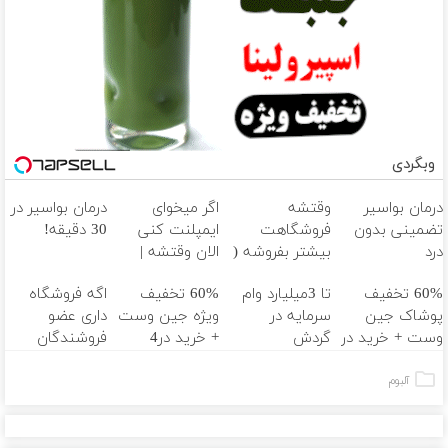
وبگردی
درمان بواسیر
وقتشه
اگر میخوای
درمان بواسیر در
تضمینی بدون
فروشگاهت
ایمپلنت کنی
30 دقیقه!
درد
بیشتر بفروشه (
الان وقتشه |
همین الان ثبت
فقط با ۲۵
60% تخفیف
تا 3میلیارد وام
60% تخفیف
اگه فروشگاه
نام کن )
میلیون تومان!!!
پوشاک جین
سرمایه در
ویژه جین وست
داری عضو
وست + خرید در
گردش
+ خرید در4
فروشندگان
4 قسط
فروشندگان =>
قسطه
دیجی پی شو 3
فروشگاهت رو
میلیارد وام بگیر
آلبوم
ثبت کن