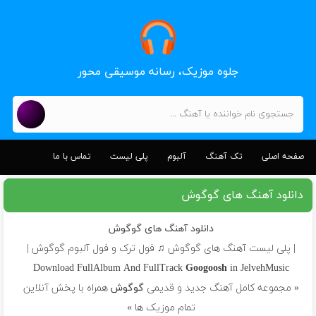
جلوه موزیک، رسانه موسیقی محور
صفحه اصلی
تک آهنگ
آلبوم
پلی لیست
تماس با ما
دانلود آهنگ های گوگوش
دانلود آهنگ های گوگوش
| پلی لیست آهنگ های گوگوش ♫ فول ترک و فول آلبوم گوگوش |
Download FullAlbum And FullTrack
Googoosh
in JelvehMusic
« مجموعه کامل آهنگ جدید و قدیمی
گوگوش
همراه با پخش آنلاین
تمام موزیک ها »