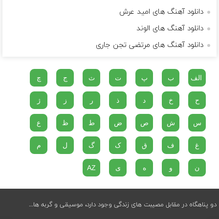
دانلود آهنگ های امید عرش
دانلود آهنگ های الوند
دانلود آهنگ های مرتضی تجن جاری
الف
ب
پ
ت
ث
ج
چ
ح
خ
د
ذ
ر
ز
ژ
س
ش
ص
ض
ط
ظ
ع
غ
ف
ق
ک
گ
ل
م
ن
و
ه
ی
AZ
دو پناهگاه در مقابل مصیبت های زندگی وجود دارد، موسیقی و گربه ها...