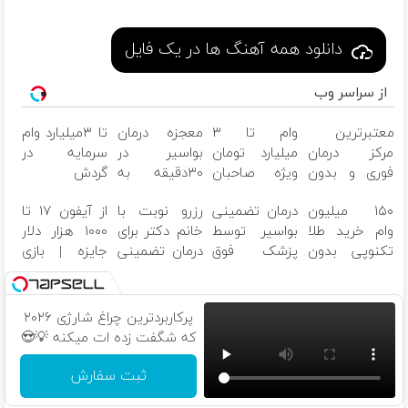
دانلود همه آهنگ ها در یک فایل
از سراسر وب
معتبرترین
وام تا ۳
معجزه درمان
تا ۳میلیارد وام
مرکز درمان
میلیارد تومان
بواسیر در
سرمایه در
فوری و بدون
ویژه صاحبان
۳۰دقیقه به
گردش
بازگشت
فروشگاه‌های
صورت سرپایی
فروشندگان =>
۱۵۰ میلیون
درمان تضمینی
رزرو نوبت با
از آیفون ۱۷ تا
واریس در ۳۰
آنلاین و
توسط فوق
فروشگاهت رو
وام خرید طلا
بواسیر توسط
خانم دکتر برای
۱۰۰۰ هزار دلار
دقیقه
حضوری
تخصص
ثبت کن
تکنوپی بدون
پزشک فوق
درمان تضمینی
جایزه | بازی
ضامن
تخصص بدون
بواسیر و بدون
کن ، گردونه
بازگشت
بازگشت
بچرخون
پرکاربردترین چراغ شارژی ۲۰۲۶
که شگفت زده ات میکنه 💡😍
ثبت سفارش