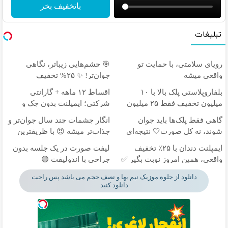
باتخفیف بخر
تبلیغات
رویای سلامتی، با حمایت تو
🎯 چشم‌هایی زیباتر، نگاهی
واقعی میشه
جوان‌تر! ✨ ۲۵% تخفیف
بلفاروپلاستی
بلفاروپلاستی پلک بالا با ۱۰
اقساط ۱۲ ماهه + گارانتی
میلیون تخفیف فقط ۲۵ میلیون
شرکتی؛ ایمپلنت بدون چک و
✅
ضامن ✨
گاهی فقط پلک‌ها باید جوان
انگار چشمات چند سال جوان‌تر و
شوند، نه کل صورت🤍 نتیجه‌ای
جذاب‌تر میشه 😍 با ظریفترین
طبیعی
بخیه‌ها
ایمپلنت دندان با ۲۵٪ تخفیف
لیفت صورت در یک جلسه بدون
واقعی، همین امروز نوبت بگیر ✅
جراحی با اندولیفت 🟢
دانلود از جلوه موزیک نیم بها و نصف حجم می باشد پس راحت
دانلود کنید