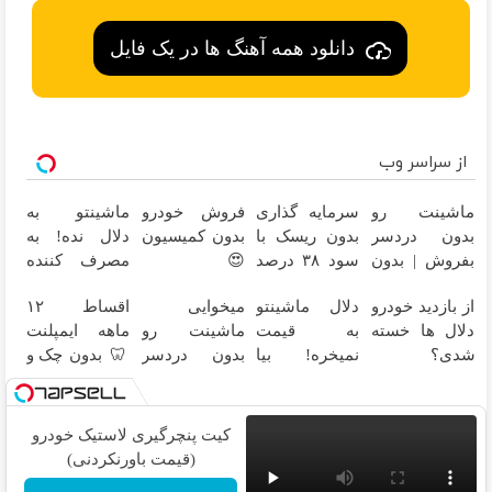
دانلود همه آهنگ ها در یک فایل
از سراسر وب
ماشینت رو
سرمایه گذاری
فروش خودرو
ماشینتو به
بدون دردسر
بدون ریسک با
بدون کمیسیون
دلال نده! به
بفروش | بدون
سود ۳۸ درصد
😍
مصرف کننده
کمسیون 😍
سالانه📈
بفروش! بدون
از بازدید خودرو
دلال ماشینتو
میخوایی
اقساط ۱۲
پاسخ به یک
دلال ها خسته
به قیمت
ماشینت رو
ماهه ایمپلنت
تماس
شدی؟
نمیخره! بیا
بدون دردسر
🦷 بدون چک و
اطلاعات
اینجا به قیمت
بفروشی؟
ضامن؛ همین
ماشینت رو
بفروش*فقط
بدون کمیسیون
امروز اقدام کن
اینجا ثبت کن
خریدار واقعی*
✅
کیت پنچرگیری لاستیک خودرو
(قیمت باورنکردنی)