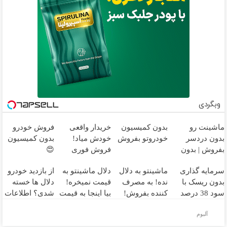
وبگردی
ماشینت رو
بدون کمیسیون
خریدار واقعی
فروش خودرو
بدون دردسر
خودروتو بفروش
خودش میاد!
بدون کمیسیون
بفروش | بدون
فروش فوری
😍
کمسیون 😍
ماشین در همراه
سرمایه گذاری
ماشینتو به دلال
دلال ماشینتو به
از بازدید خودرو
مکانیک
بدون ریسک با
نده! به مصرف
قیمت نمیخره!
دلال ها خسته
سود 38 درصد
کننده بفروش!
بیا اینجا به قیمت
شدی؟ اطلاعات
سالانه📈
بدون پاسخ به
بفروش*فقط
ماشینت رو اینجا
آلبوم
یک تماس
خریدار واقعی*
ثبت کن