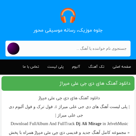
جلوه موزیک، رسانه موسیقی محور
صفحه اصلی
تک آهنگ
آلبوم
پلی لیست
تماس با ما
دانلود آهنگ های دی جی علی میراژ
دانلود آهنگ های دی جی علی میراژ
| پلی لیست آهنگ های دی جی علی میراژ ♫ فول ترک و فول آلبوم دی
جی علی میراژ |
Dj Ali Mirage
Download FullAlbum And FullTrack
in JelvehMusic
دی جی علی میراژ
« مجموعه کامل آهنگ جدید و قدیمی
همراه با پخش