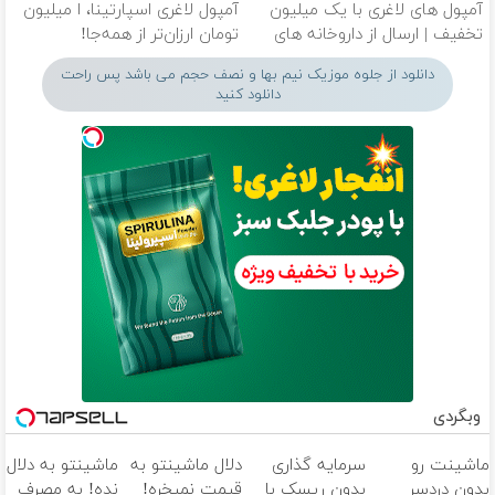
آمپول های لاغری با یک میلیون
آمپول لاغری اسپارتینا، ا میلیون
تخفیف | ارسال از داروخانه های
تومان ارزان‌تر از همه‌جا!
معتبر
دانلود از جلوه موزیک نیم بها و نصف حجم می باشد پس راحت
دانلود کنید
وبگردی
ماشینت رو
سرمایه گذاری
دلال ماشینتو به
ماشینتو به دلال
بدون دردسر
بدون ریسک با
قیمت نمیخره!
نده! به مصرف