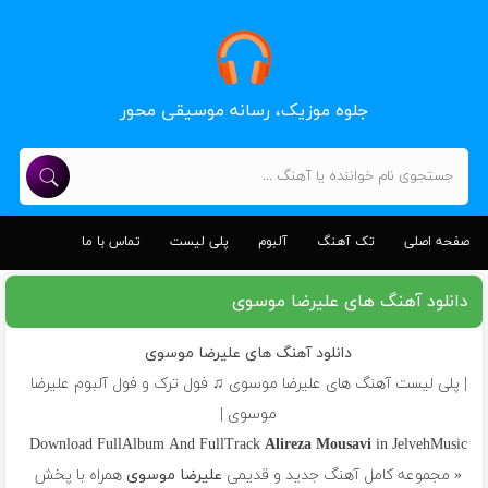
جلوه موزیک، رسانه موسیقی محور
صفحه اصلی
تک آهنگ
آلبوم
پلی لیست
تماس با ما
دانلود آهنگ های علیرضا موسوی
دانلود آهنگ های علیرضا موسوی
| پلی لیست آهنگ های علیرضا موسوی ♫ فول ترک و فول آلبوم علیرضا
موسوی |
Download FullAlbum And FullTrack
Alireza Mousavi
in JelvehMusic
« مجموعه کامل آهنگ جدید و قدیمی
علیرضا موسوی
همراه با پخش