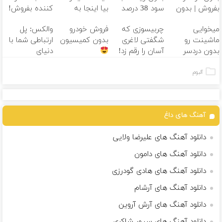
بفروش | بدون
سود 38 درصد
بیا اینجا به
کننده بفروش!
کمسیون
سالانه
قیمت
بدون پاسخ به
میخوایی
چربیسوزی که
فروش خودرو
والکس: پل
بفروش*فقط
یک تماس
ماشینت رو
شگفتی لاغری
بدون کمیسیون
ارتباطی شما با
خریدار واقعی*
بدون دردسر
آسان را رقم زد!
دنیای
بفروشی؟ بدون
سرمایه‌گذاری
کمیسیون
دیجیتال
آلبوم
آهنگ های داغ
دانلود آهنگ های علیرضا ولایی
دانلود آهنگ های دامون
دانلود آهنگ های هادی گودرزی
دانلود آهنگ های آرشام
دانلود آهنگ های آرش آروین
دانلود آهنگ های سپهر شاکری