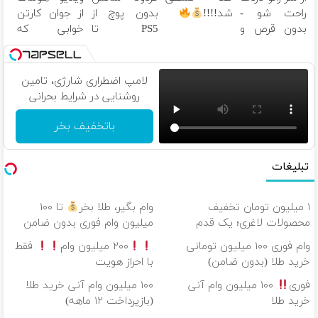
راحت شو -
شد!!!!
بدون پوچ از
از جوان کارتن
داروخانه
ثبت کن
پک یخ!
تومان!!!
بدون قرص و
PS5 تا
خوابی که
نزدیکت
عمل
آیفون17 و
میلیاردر شد.
بیت کوین
آموزش رایگان
لامپ اضطراری شارژی، تامین
روشنایی در شرایط بحرانی
باتخفیف بخر
تبلیغات
۱ میلیون تومان تخفیف
وام بگیر، طلا بخر
تا ۱۰۰
محصولات لاغری؛ یک قدم
میلیون وام فوری بدون ضامن
نزدیک‌تر به شروع کاهش وزن
وام فوری ۱۰۰ میلیون تومانی
۲۰۰ میلیون وام
فقط
خرید طلا (بدون ضامن)
با احراز هویت
فوری
۱۰۰ میلیون وام آنی
۱۰۰ میلیون وام آنی خرید طلا
خرید طلا
(بازپرداخت ۱۲ ماهه)