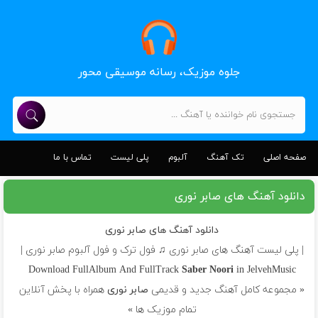
جلوه موزیک، رسانه موسیقی محور
صفحه اصلی
تک آهنگ
آلبوم
پلی لیست
تماس با ما
دانلود آهنگ های صابر نوری
دانلود آهنگ های صابر نوری
| پلی لیست آهنگ های صابر نوری ♫ فول ترک و فول آلبوم صابر نوری |
Download FullAlbum And FullTrack
Saber Noori
in JelvehMusic
« مجموعه کامل آهنگ جدید و قدیمی
صابر نوری
همراه با پخش آنلاین
تمام موزیک ها »