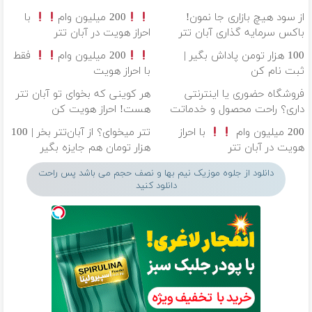
از سود هیچ بازاری جا نمون!
200 میلیون وام
با
باکس سرمایه گذاری آبان تتر
احراز هویت در آبان تتر
100 هزار تومن پاداش بگیر |
200 میلیون وام
فقط
ثبت نام کن
با احراز هویت
فروشگاه حضوری یا اینترنتی
هر کوینی که بخوای تو آبان تتر
داری؟ راحت محصول و خدماتت
هست! احراز هویت کن
رو بفروش
200 میلیون وام
با احراز
تتر میخوای؟ از آبان‌تتر بخر | 100
هویت در آبان تتر
هزار تومان هم جایزه بگیر
دانلود از جلوه موزیک نیم بها و نصف حجم می باشد پس راحت
دانلود کنید