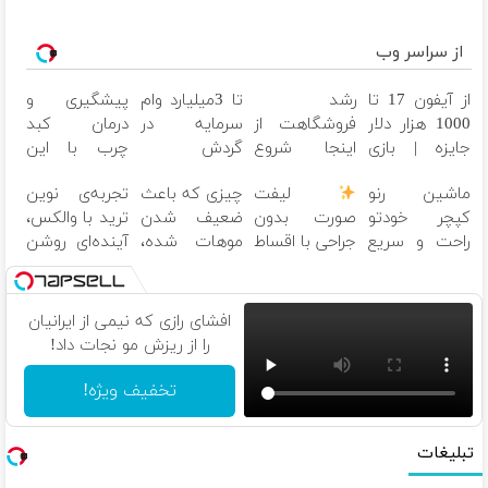
از سراسر وب
از آیفون 17 تا
رشد
تا 3میلیارد وام
پیشگیری و
1000 هزار دلار
فروشگاهت از
سرمایه در
درمان کبد
جایزه | بازی
اینجا شروع
گردش
چرب با این
کن ، گردونه
می‌شه، برای
فروشندگان =>
نوشیدنی
ماشین رنو
لیفت
چیزی که باعث
تجربه‌ی نوین
بچرخون
درآمد بیشتر،
فروشگاهت رو
گیاهی
کپچر خودتو
صورت بدون
ضعیف شدن
ترید با والکس،
آماده‌ای؟
ثبت کن
راحت و سریع
جراحی با اقساط
موهات شده،
آینده‌ای روشن
بفروش
12 ماهه
ممکنه جلوی
در انتظار
چشمت باشه.
شماست
افشای رازی که نیمی از ایرانیان
را از ریزش مو نجات داد!
تخفیف ویژه!
تبلیغات