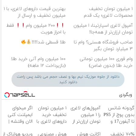
۱ میلیون تومان تخفیف
بهترین قیمت داروهای لاغری، با ۱
محصولات لاغری؛ یک قدم
میلیون تخفیف و ارسال از
نزدیک‌تر به شروع کاهش وزن
داروخانه‌
آمپول لاغری اسپارتینا، ا میلیون
۲۰۰ میلیون وام
فقط
تومان ارزان‌تر از همه‌جا!
با احراز هویت
صاحب فروشگاه هستی؟ وام تا
طلا قسطی شد!!!!
۳ میلیارد تومان بگیر
وام فوری ۱۰۰ میلیون تومانی
۱۰۰ میلیون وام آنی خرید طلا
خرید طلا (بدون ضامن)
(بازپرداخت ۱۲ ماهه)
دانلود از جلوه موزیک نیم بها و نصف حجم می باشد پس راحت
دانلود کنید
وبگردی
گردونه شانس
آمپول‌های لاغری
۱ میلیون تومان
اگر میخوای
بدون پوچ از PS5
را ۱ میلیون
تخفیف خرید
ایمپلنت کنی
تا آیفون17 و
تومان ارزان‌تر از
داروهای لاغری با
الان وقتشه |
بیت کوین
همه‌جا بخر!
ارسال از داروخانه
فقط با ۲۵
۷۰% تخفیف
اکانت هوش
هوش مصنوعی
ویدیو هولناک از
و پک یخ!
میلیون تومان!!!