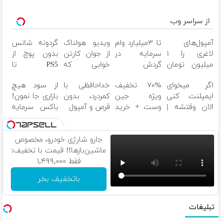
از سراسر وب
آمپول‌های
تا ۳میلیارد وام
ویدیو هولناک
گردونه شانس
لاغری را ۱
سرمایه در
از جوان کارتن
بدون پوچ از
میلیون تومان
گردش
خوابی که
PS5 تا
ارزان‌تر از
فروشندگان =>
میلیاردر شد.
آیفون17 و
اگر میخوای
۷۰% تخفیف
خداحافظی با
از سود هیچ
همه‌جا بخر!
فروشگاهت رو
آموزش رایگان
بیت کوین
ایمپلنت کنی
ویژه جین
کمردرد، بدون
بازاری جا نمون!
ثبت کن
الان وقتشه |
وست + خرید
قرص و آمپول
باکس سرمایه
فقط با ۲۵
در۴ قسطه
گذاری آبان تتر
میلیون
تومان!!!
جارو شارژی خودرو، مخصوص
ماشین‌باز‌ها!! قیمت با تخفیف:
فقط ۱,۴۹۹,۰۰۰
باتخفیف بخر
تبلیغات