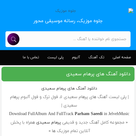
جلوه موزیک، رسانه موسیقی محور
صفحه اصلی
تک آهنگ
آلبوم
پلی لیست
تماس با ما
دانلود آهنگ های پرهام سعیدی
دانلود آهنگ های پرهام سعیدی
| پلی لیست آهنگ های پرهام سعیدی ♫ فول ترک و فول آلبوم پرهام
سعیدی |
Download FullAlbum And FullTrack
Parham Saeedi
in JelvehMusic
« مجموعه کامل آهنگ جدید و قدیمی
پرهام سعیدی
همراه با پخش
آنلاین تمام موزیک ها »