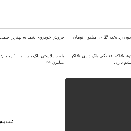
عمل زیبایی پلک بدون رد بخیه 🎁 ۱۰ میلیون تومان
فروش خودروی شما به بهترین قیمت 
وئه🔺اگه افتادگی پلک داری 🔺اگر
شم داری
میلیون 👀
کیت پنچ