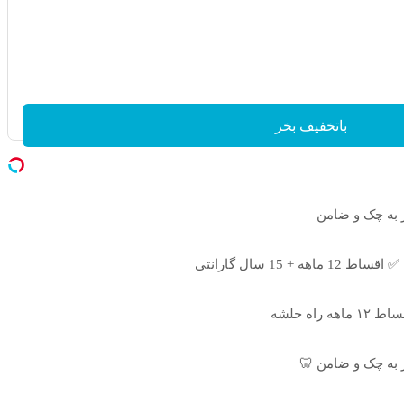
باتخفیف بخر
اه حلشه