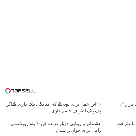
بازار ✅
✨ این عمل برای توئه🔺اگه افتادگی پلک داری 🔺اگر
پف پلک اطراف چشم داری
 با ظرافت
چشماتو با زیبایی دوباره زنده کن ✨ بلفاروپلاستی،
راهی برای جوان‌تر شدن