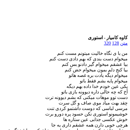
کاوه کامیار - استوری
متن
128
320
من با ی نگاه خالیت میتونم مست کنم
میخوام دست بندی که بهم دادی دست کنم
بیا عشقم میخوام گیر دادنو بس کنم
بیا کنج دلم بمون میخوام حض کنم
میخوام دیگه یادت بره غصه هاتو
میخوام پایه بشم فقط باتو
یکی عین خودم خدا داده بهم دیگه
آخ که چه حالی داره دیوونه بازی باتو
دست توو موهات میکنی که بشم دیوونه ترت
چقد بهت میاد موی صاف و گل سرت
مرسی لباسی که دوست داشتمو کردی تنت
خوشیمونو استوری نکن حسود پره دورو برت
خوش عکسی جذابی عین ستاره ها
هرچی خوبی دارن همه عشقم داری یه جا