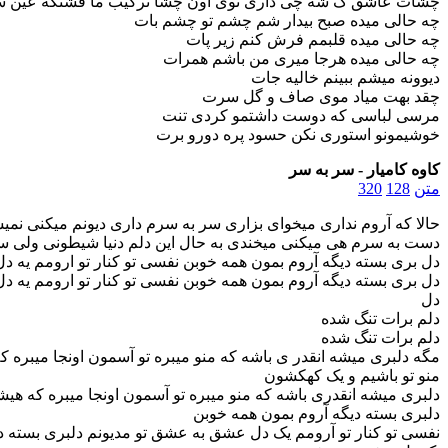
چشات عاشق ک شه چی داری توی اون چشا ترکیب ما قشنگه عین ستاره
چه حالی میده صبح بیدار شم چشم تو چشم بات
چه حالی میده قلبمم فرش کنم زیر پات
چه حالی میده هرجا میری من باشم همرات
دیوونه میشم ببینم خالیه جات
چقد بهت میاد موی صاف و گل سرت
مرسی لباسی که دوست داشتمو کردی تنت
خوشیمونو استوری نکن حسود پره دورو برت
کاوه کامیار - سر به سر
متن
128
320
حالا که آروم نداری میخوای بزاری سر به سرم داری دیونم میکنی نمیش
دست به سرم هی میکنی میخندی به حال این دلم دنیا شیطونی ولی س
دل بری بسته دیگه آروم بمون همه خوبن نفسی تو کنار تو ارومم یه 
دل بری بسته دیگه آروم بمون همه خوبن نفسی تو کنار تو ارومم یه 
دل
دلم برات تنگ شده
دلم برات تنگ شده
مگه دلبری میشه انقدر ی باشه که منو میبره تو آسمون اونجا میبره 
منو تو باشیم و یک کهکشون
دلبری میشه انقدری باشه که منو میبره تو آسمون اونجا میبره که هی
دلبری بسته دیگه آروم بمون همه خوبن
نفسی تو کنار تو آرومم یک دل عشق به عشق تو مدیونم دلبری بسته دی