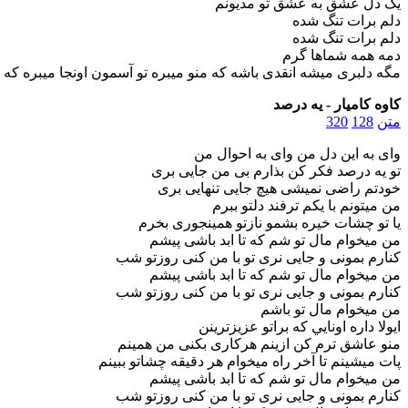
یک دل عشق به عشق تو مدیونم
دلم برات تنگ شده
دلم برات تنگ شده
دمه همه شماها گرم
مگه دلبری میشه انقدی باشه که منو میبره تو آسمون اونجا میبره که
کاوه کامیار - یه درصد
متن
128
320
وای به این دل من وای به احوال من
تو یه درصد فکر‌ کن بذارم بی من جایی بری
خودتم راضی نمیشی هیچ جایی تنهایی بری
من میتونم با یکم ترفند دلتو ببرم
یا تو چشات خیره بشمو نازتو همینجوری بخرم
من میخوام مال تو شم که تا ابد باشی پیشم
کنارم بمونی و جایی نری تو با من کنی روزتو شب
من میخوام مال تو شم که تا ابد باشی پیشم
کنارم بمونی و جایی نری تو با من کنی روزتو شب
من میخوام مال تو باشم
ایولا داره اونايي كه براتو عزيزترينن
منو عاشق ترم کن ازینم هرکاری بکنی‌ من همینم
پات میشینم تا آخر راه میخوام هر دقیقه چشاتو ببینم
من میخوام مال تو شم که تا ابد باشی پیشم
کنارم بمونی و جایی نری تو با من کنی روزتو شب