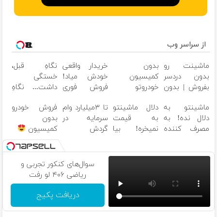
از سراسر وب
ماشینت رو
بدون
خریدار واقعی
نگاهِ قبل،
بدون دردسر
کمیسیون
خودش میاد!
خستگی
بفروش | بدون
خودروتو
فروش فوری
داشت... نگاهِ
کمسیون
بفروش
ماشین در
بعد، انرژی داره
ماشینتو به
دلال ماشینتو
تا ۳میلیارد وام
فروش خودرو
همراه مکانیک
بلفا با ۲۵%
دلال نده! به
به قیمت
سرمایه در
بدون
تخفیف
مصرف کننده
نمیخره! بیا
گردش
کمیسیون
بفروش! بدون
اینجا به قیمت
فروشندگان =>
پاسخ به یک
بفروش*فقط
فروشگاهت رو
تماس
خریدار واقعی*
ثبت کن
سوال‌های کنکور تجربی و
ریاضی ۴۰۶ لو رفت
دریافت پکیج