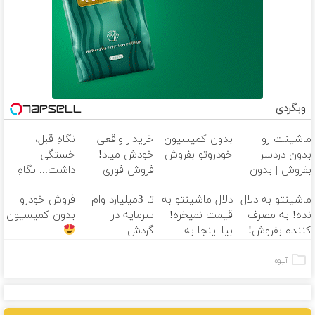
وبگردی
ماشینت رو
بدون کمیسیون
خریدار واقعی
نگاهِ قبل،
بدون دردسر
خودروتو بفروش
خودش میاد!
خستگی
بفروش | بدون
فروش فوری
داشت... نگاهِ
کمسیون
ماشین در همراه
بعد، انرژی داره
ماشینتو به دلال
دلال ماشینتو به
تا 3میلیارد وام
فروش خودرو
مکانیک
بلفا با 25%
نده! به مصرف
قیمت نمیخره!
سرمایه در
بدون کمیسیون
تخفیف
کننده بفروش!
بیا اینجا به
گردش
بدون پاسخ به
قیمت
فروشندگان =>
یک تماس
بفروش*فقط
فروشگاهت رو
آلبوم
خریدار واقعی*
ثبت کن