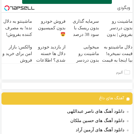
وبگردی
ماشینت رو
سرمایه گذاری
فروش خودرو
ماشینتو به دلال
بدون دردسر
بدون ریسک با
بدون کمیسیون
نده! به مصرف
بفروش | بدون
سود 38 درصد
کننده بفروش!
کمسیون
سالانه
بدون پاسخ به
دلال ماشینتو به
میخوایی
از بازدید خودرو
والکس: بازار
یک تماس
قیمت نمیخره!
ماشینت رو
دلال ها خسته
امن برای خرید و
بیا اینجا به قیمت
بدون دردسر
شدی؟ اطلاعات
فروش
بفروش*فقط
بفروشی؟ بدون
ماشینت رو اینجا
دارایی‌های
آلبوم
خریدار واقعی*
کمیسیون
ثبت کن
دیجیتال
آهنگ های داغ
دانلود آهنگ های ناصر عبداللهی
دانلود آهنگ های حسین ملکان
دانلود آهنگ های آرمین آراد