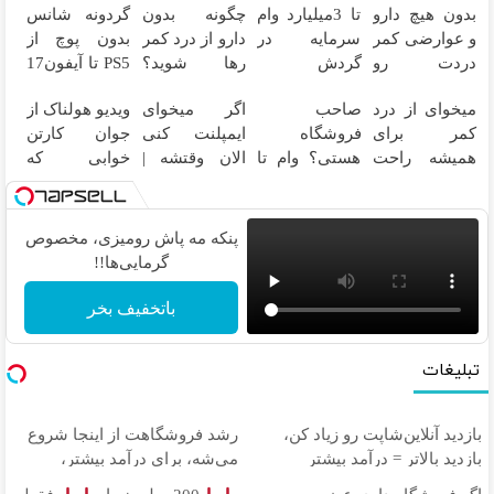
بدون هیچ دارو
تا 3میلیارد وام
چگونه بدون
گردونه شانس
و عوارضی کمر
سرمایه در
دارو از درد کمر
بدون پوچ از
دردت رو
گردش
رها شوید؟
PS5 تا آیفون17
درمان کن!
فروشندگان =>
(◂پرسش‌نامه
و بیت کوین
میخوای از درد
صاحب
اگر میخوای
ویدیو هولناک از
(پرسش‌نامه)
فروشگاهت رو
رو پرکن)
کمر برای
فروشگاه
ایمپلنت کنی
جوان کارتن
ثبت کن
همیشه راحت
هستی؟ وام تا
الان وقتشه |
خوابی که
شی؟
۳ میلیارد تومان
فقط با ۲۵
میلیاردر شد.
پرسش‌نامه رو
بگیر
میلیون
آموزش رایگان
پر کن
تومان!!!
پنکه مه پاش رومیزی، مخصوص
گرمایی‌ها!!
باتخفیف بخر
تبلیغات
بازدید آنلاین‌شاپت رو زیاد کن،
رشد فروشگاهت از اینجا شروع
بازدید بالاتر = درآمد بیشتر
می‌شه، برای درآمد بیشتر،
آماده‌ای؟