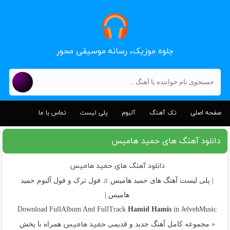
جلوه موزیک، رسانه موسیقی محور
صفحه اصلی
تک آهنگ
آلبوم
پلی لیست
تماس با ما
دانلود آهنگ های حمید هامیس
دانلود آهنگ های حمید هامیس
| پلی لیست آهنگ های حمید هامیس ♫ فول ترک و فول آلبوم حمید
هامیس |
Hamid Hamis
Download FullAlbum And FullTrack
in JelvehMusic
حمید هامیس
« مجموعه کامل آهنگ جدید و قدیمی
همراه با پخش