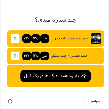
چند ستاره میدی؟
متن
128
320
حمید هامیس - دلمو بردی
متن
128
320
حمید هامیس - چشم مشکی
دانلود همه آهنگ ها در یک فایل
از سراسر وب