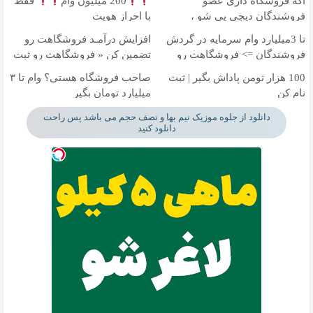
اگه فروشگاه داری عضو
200 میلیون وام
فقط
فروشندگان دیجی پی شو ،
با احراز هویت
فروش رو بالا ببر
تا 3میلیارد وام سرمایه در گردش
افزایش درآمـد فروشگاهت رو
فروشندگان => فروشگاهت رو
تضمین کن « فروشگاهت رو ثبت
ثبت کن
کن »
100 هزار تومن پاداش بگیر | ثبت
صاحب فروشگاه هستی؟ وام تا ۳
نام کن
میلیارد تومان بگیر
دانلود از جلوه موزیک نیم بها و نصف حجم می باشد پس راحت
دانلود کنید