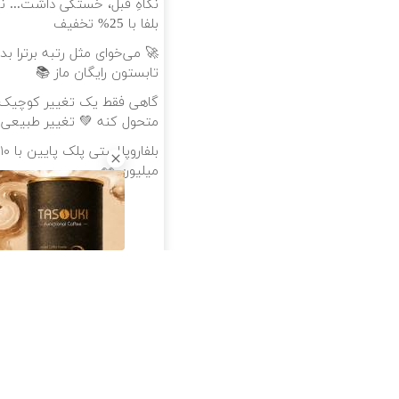
نگاهِ قبل، خستگی داشت... نگا
بلفا با 25% تخفیف
🚀 می‌خوای مثل رتبه برترا ب
تابستون رایگان ماز 📚
گاهی فقط یک تغییر کوچیک، 
متحول کنه 💚 تغییر طبیعی
میلیون 👀
دانلود