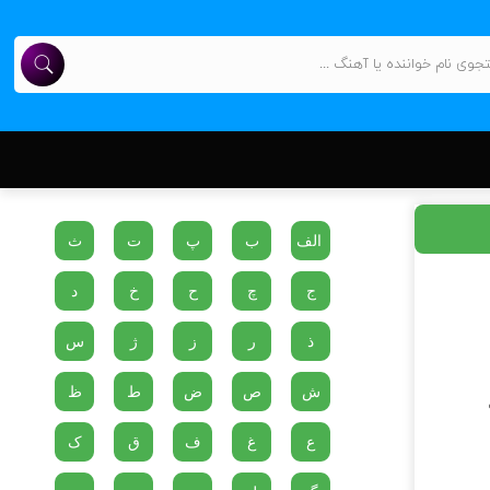
الف
ب
پ
ت
ث
ج
چ
ح
خ
د
ذ
ر
ز
ژ
س
ش
ص
ض
ط
ظ
ع
غ
ف
ق
ک