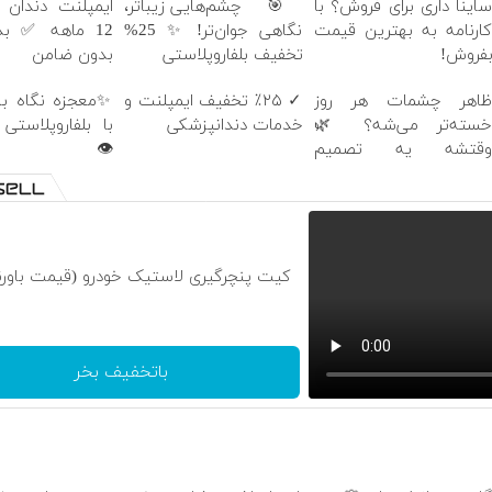
دندان با اقساط
🎯 چشم‌هایی زیباتر،
ساینا داری برای فروش؟ ب
 ✅ بدون سود
نگاهی جوان‌تر! ✨ 25%
کارنامه به بهترین قیم
بدون ضامن
تخفیف بلفاروپلاستی
بفروش
گاه باز و جوان
✓ ٪۲۵ تخفیف ایمپلنت و
ظاهر چشمات هر رو
وپلاستی پلک بالا
خدمات دندانپزشکی
خسته‌تر می‌شه؟ 
👁️
وقتشه یه تصمی
کوچیک بگیر
چرگیری لاستیک خودرو (قیمت باورنکردنی)
باتخفیف بخر