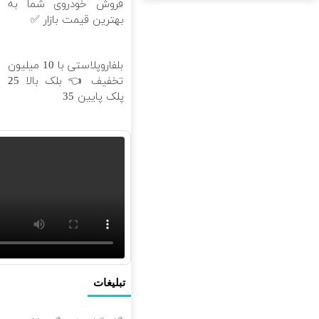
ا
فروش خودروی شما به
ت
بهترین قیمت بازار ✅
!
ز
بلفاروپلاستی با 10 میلیون

تخفیف 👈 بلک بالا 25
م
پلک پایین 35
ی
تبلیغات