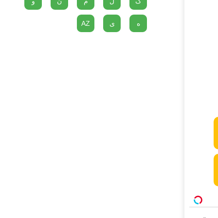
گ
ل
م
ن
و
ه
ی
AZ