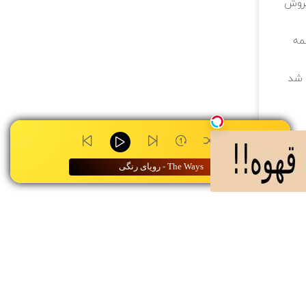
فروش
مه
ه شد
0:00
رویای رنگی - The Ways