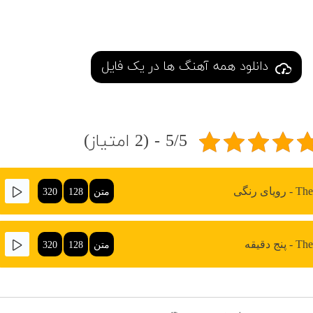
دانلود همه آهنگ ها در یک فایل
5/5 - (2 امتیاز)
یای رنگی
متن
128
320
ج دقیقه
متن
128
320