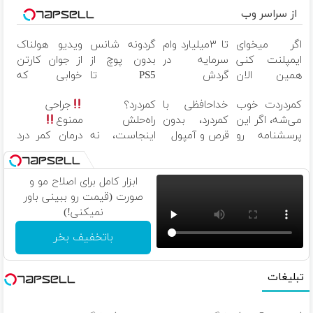
از سراسر وب
اگر میخوای
تا ۳میلیارد وام
گردونه شانس
ویدیو هولناک
ایمپلنت کنی
سرمایه در
بدون پوچ از
از جوان کارتن
همین الان
گردش
PS5 تا
خوابی که
وقتشه | فقط
فروشندگان =>
آیفون17 و
میلیاردر شد.
کمردردت خوب
خداحافظی با
کمردرد؟
جراحی
با ۲۵ میلیون
فروشگاهت رو
بیت کوین
آموزش رایگان
می‌شه، اگر این
کمردرد، بدون
راه‌حلش
ممنوع
تومان!!!
ثبت کن
پرسشنامه رو
قرص و آمپول
اینجاست، نه
درمان کمر درد
پر کنی!!
توی داروخونه
بدون جراحی و
دوره نقاهت
ابزار کامل برای اصلاح مو و
صورت (قیمت رو ببینی باور
نمیکنی!)
باتخفیف بخر
تبلیغات