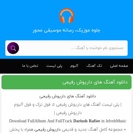
جلوه موزیک، رسانه موسیقی محور
صفحه اصلی
تک آهنگ
آلبوم
پلی لیست
تماس با ما
دانلود آهنگ های داریوش رفیعی
دانلود آهنگ های داریوش رفیعی
| پلی لیست آهنگ های داریوش رفیعی ♫ فول ترک و فول آلبوم
داریوش رفیعی |
Download FullAlbum And FullTrack
Dariush Rafiee
in JelvehMusic
« مجموعه کامل آهنگ جدید و قدیمی
داریوش رفیعی
همراه با پخش