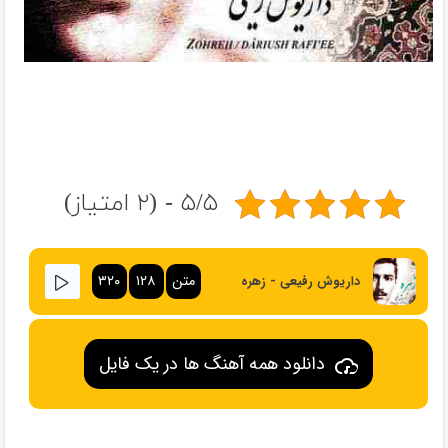
۵/۵ - (۲ امتیاز)
متن
۱۲۸
۳۲۰
داریوش رفیعی - زهره
دانلود همه آهنگ ها در یک فایل