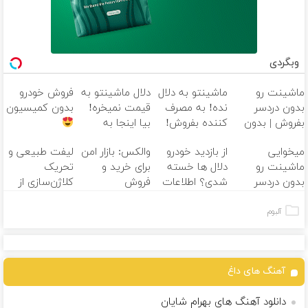
وبگردی
ماشینت رو
ماشینتو به دلال
دلال ماشینتو به
فروش خودرو
بدون دردسر
نده! به مصرف
قیمت نمیخره!
بدون کمیسیون
بفروش | بدون
کننده بفروش!
بیا اینجا به
کمسیون
بدون پاسخ به
قیمت
میخوایی
از بازدید خودرو
والکس: بازار امن
لیفت طبیعی و
یک تماس
بفروش*فقط
ماشینت رو
دلال ها خسته
برای خرید و
تحریک
خریدار واقعی*
بدون دردسر
شدی؟ اطلاعات
فروش
کلاژن‌سازی از
بفروشی؟ بدون
ماشینت رو
دارایی‌های
داخل پوست با
کمیسیون
اینجا ثبت کن
دیجیتال
24ماه ماندگاری
آلبوم
جوان شو
آهنگ های داغ
دانلود آهنگ های بهرام شایان