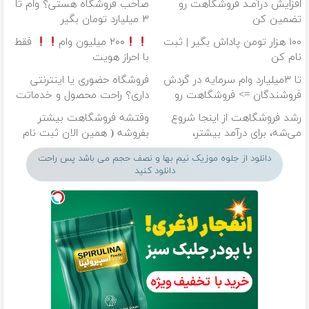
افزایش درآمـد فروشگاهت رو
صاحب فروشگاه هستی؟ وام تا
تضمین کن
۳ میلیارد تومان بگیر
۱۰۰ هزار تومن پاداش بگیر | ثبت
۲۰۰ میلیون وام
فقط
نام کن
با احراز هویت
تا ۳میلیارد وام سرمایه در گردش
فروشگاه حضوری یا اینترنتی
فروشندگان => فروشگاهت رو
داری؟ راحت محصول و خدماتت
ثبت کن
رو بفروش
رشد فروشگاهت از اینجا شروع
وقتشه فروشگاهت بیشتر
می‌شه، برای درآمد بیشتر،
بفروشه ( همین الان ثبت نام
آماده‌ای؟
کن )
دانلود از جلوه موزیک نیم بها و نصف حجم می باشد پس راحت
دانلود کنید