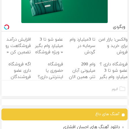
وبگردی
والکس: بازار امن
تا 3میلیارد وام
عضو شو تا 3
افزایش درآمـد
برای خرید و
سرمایه در
میلیارد وام بگیر
فروشگاهت رو
فروش
گردش
« ویژه فروشگاه
تضمین کن «
دارایی‌های
فروشندگان =>
ها »
فروشگاهت رو
فروشگاه داری ؟
وام 200
فروشگاه
اگه فروشگاه
دیجیتال
فروشگاهت رو
ثبت کن »
عضو شو تا 3
میلیونی آبان
حضوری یا
داری عضو
ثبت کن
میلیارد وام بگیر
تتر. همین الان
اینترنتی داری؟
فروشندگان
احراز هویت کن!
راحت محصول و
دیجی پی شو 3
خدماتت رو
میلیارد وام بگیر
آلبوم
بفروش
آهنگ های داغ
دانلود آهنگ های احسان افشاری