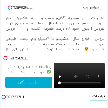
از سراسر وب
ماشینت رو
سرمایه گذاری
ماشینتو به
والکس: بازار
بدون دردسر
بدون ریسک با
دلال نده! به
امن برای خرید
بفروش | بدون
سود ۳۸ درصد
مصرف کننده
و فروش
کمسیون
سالانه
بفروش! بدون
دارایی‌های
فروش خودرو
دلال ماشینتو
تا ۳میلیارد وام
لیفت طبیعی
پاسخ به یک
دیجیتال
بدون
به قیمت
سرمایه در
و تحریک
تماس
کمیسیون
نمیخره! بیا
گردش
کلاژن‌سازی از
اینجا به قیمت
فروشندگان =>
داخل پوست با
بفروش*فقط
فروشگاهت رو
۲۴ماه
خریدار واقعی*
ثبت کن
ماندگاری
با اقساط ۱۲ ماهه ایمپلنت کن
جوان شو
بدون نیاز به چک و ضامن
ویزیت رایگان
تبلیغات