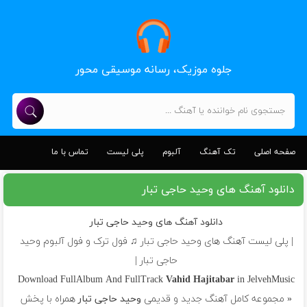
جلوه موزیک، رسانه موسیقی محور
صفحه اصلی
تک آهنگ
آلبوم
پلی لیست
تماس با ما
دانلود آهنگ های وحید حاجی تبار
دانلود آهنگ های وحید حاجی تبار
| پلی لیست آهنگ های وحید حاجی تبار ♫ فول ترک و فول آلبوم وحید
حاجی تبار |
Download FullAlbum And FullTrack
Vahid Hajitabar
in JelvehMusic
« مجموعه کامل آهنگ جدید و قدیمی
وحید حاجی تبار
همراه با پخش