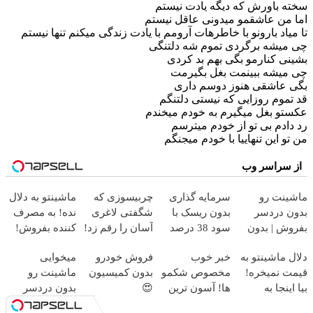
سخته باورش که دیگه یادت نیستم
اما من عاشقمو میدونی عاقل نیستم
تا میاد بارونو با خاطرهات آرومم با یادت زندگی میکنم تنها نیستم
چی میشه برگردی تموم شه دلتنگی
بشینی کنارمو بگی بهم بد کردی
چی میشه ببینمت بغل بگیرمت
بگی عاشقی هنوز دوسم داری
قد تموم روزایی که نیستی دلتنگم
عکستو بغل میگیرم به خودم میخندم
رد دادم بی تو از خودم میترسم
من تو این تنهاییا با خودم میجنگم
از سراسر وب
ماشینت رو
سرمایه گذاری
چربیسوزی که
ماشینتو به دلال
بدون دردسر
بدون ریسک با
شگفتی لاغری
نده! به مصرف
بفروش | بدون
سود 38 درصد
آسان را رقم زد!
کننده بفروش!
کمسیون 😍
سالانه📈
بدون پاسخ به
دلال ماشینتو به
خبر خوب
فروش خودرو
میخوایی
یک تماس
قیمت نمیخره!
مخصوص شکمو
بدون کمیسیون
ماشینت رو
بیا اینجا به
ها! آسون ترین
😍
بدون دردسر
قیمت
روش لاغری
بفروشی؟ بدون