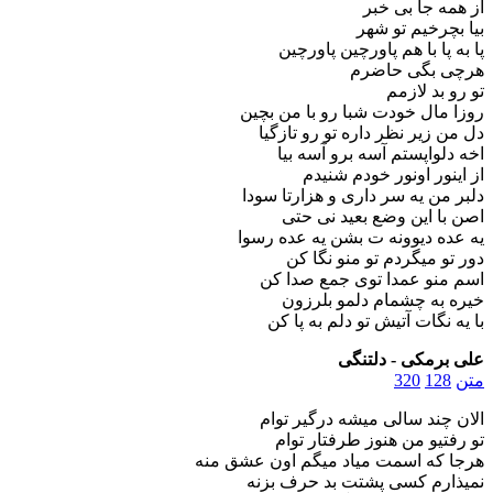
از همه جا بی خبر
بیا بچرخیم تو شهر
پا به پا با هم پاورچین پاورچین
هرچی بگی حاضرم
تو رو بد لازمم
روزا مال خودت شبا رو با من بچین
دل من زیر نظر داره تو رو تازگیا
اخه دلواپستم آسه برو آسه بیا
از اینور اونور خودم شنیدم
دلبر من یه سر داری و هزارتا سودا
اصن با این وضع بعید نی حتی
یه عده دیوونه ت بشن یه عده رسوا
دور تو میگردم تو منو نگا کن
اسم منو عمدا توی جمع صدا کن
خیره به چشمام دلمو بلرزون
با یه نگات آتیش تو دلم به پا کن
علی برمکی - دلتنگی
متن
128
320
الان چند سالی میشه درگیر توام
تو رفتیو من هنوز طرفتار توام
هرجا که اسمت میاد میگم اون عشق منه
نمیذارم کسی پشتت بد حرف بزنه