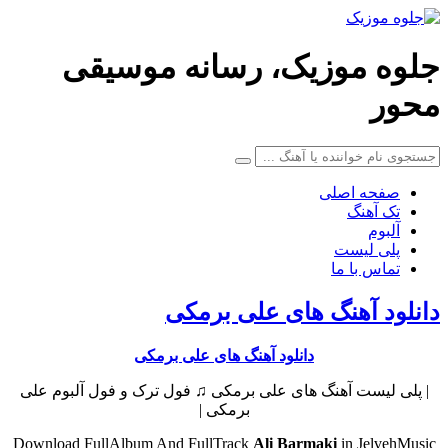
جلوه موزیک، رسانه موسیقی
محور
صفحه اصلی
تک آهنگ
آلبوم
پلی لیست
تماس با ما
دانلود آهنگ های علی برمکی
دانلود آهنگ های علی برمکی
| پلی لیست آهنگ های علی برمکی ♫ فول ترک و فول آلبوم علی
برمکی |
Download FullAlbum And FullTrack
Ali Barmaki
in JelvehMusic