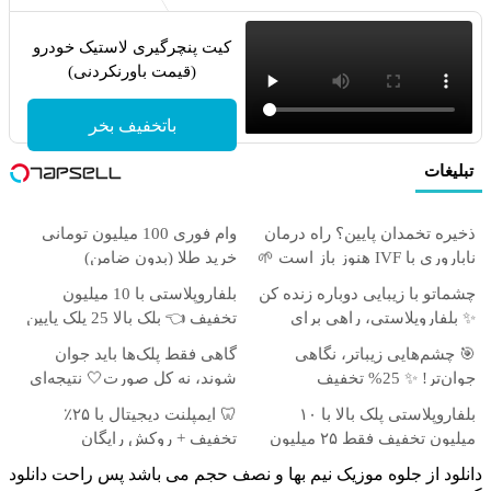
بفروش*فقط
معرفی شد
کمیسیون
خریدار واقعی*
کیت پنچرگیری لاستیک خودرو
(قیمت باورنکردنی)
باتخفیف بخر
تبلیغات
ذخیره تخمدان پایین؟ راه درمان
وام فوری 100 میلیون تومانی
ناباروری با IVF هنوز باز است 🌱
خرید طلا (بدون ضامن)
چشماتو با زیبایی دوباره زنده کن
بلفاروپلاستی با 10 میلیون
✨ بلفاروپلاستی، راهی برای
تخفیف 👈 بلک بالا 25 پلک پایین
جوان‌تر شدن
35
🎯 چشم‌هایی زیباتر، نگاهی
گاهی فقط پلک‌ها باید جوان
جوان‌تر! ✨ 25% تخفیف
شوند، نه کل صورت🤍 نتیجه‌ای
بلفاروپلاستی
طبیعی
بلفاروپلاستی پلک بالا با ۱۰
🦷 ایمپلنت دیجیتال با ۲۵٪
میلیون تخفیف فقط ۲۵ میلیون
تخفیف + روکش رایگان
✅
دانلود از جلوه موزیک نیم بها و نصف حجم می باشد پس راحت دانلود