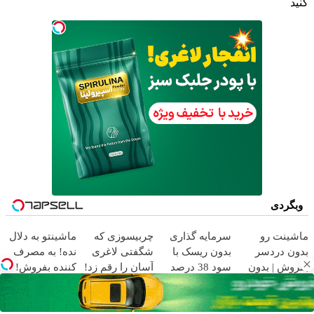
کنید
وبگردی
ماشینت رو
سرمایه گذاری
چربیسوزی که
ماشینتو به دلال
بدون دردسر
بدون ریسک با
شگفتی لاغری
نده! به مصرف
بفروش | بدون
سود 38 درصد
آسان را رقم زد!
کننده بفروش!
کمسیون 😍
سالانه📈
بدون پاسخ به
دلال ماشینتو به
خبر خوب
فروش خودرو
میخوایی
یک تماس
قیمت نمیخره!
مخصوص شکمو
بدون کمیسیون
ماشینت رو