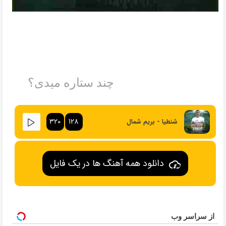
چند ستاره میدی؟
320
128
شنطیا - بریم شمال
دانلود همه آهنگ ها در یک فایل
از سراسر وب