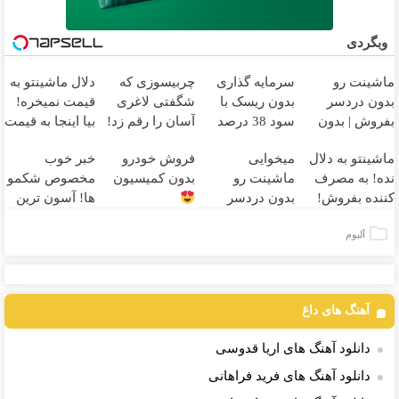
وبگردی
ماشینت رو
سرمایه گذاری
چربیسوزی که
دلال ماشینتو به
بدون دردسر
بدون ریسک با
شگفتی لاغری
قیمت نمیخره!
بفروش | بدون
سود 38 درصد
آسان را رقم زد!
بیا اینجا به قیمت
کمسیون
سالانه
بفروش*فقط
ماشینتو به دلال
میخوایی
فروش خودرو
خبر خوب
خریدار واقعی*
نده! به مصرف
ماشینت رو
بدون کمیسیون
مخصوص شکمو
کننده بفروش!
بدون دردسر
ها! آسون ترین
بدون پاسخ به
بفروشی؟ بدون
روش لاغری
آلبوم
یک تماس
کمیسیون
معرفی شد
آهنگ های داغ
دانلود آهنگ های اریا قدوسی
دانلود آهنگ های فرید فراهانی