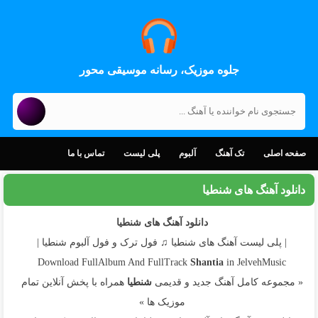
جلوه موزیک، رسانه موسیقی محور
صفحه اصلی
تک آهنگ
آلبوم
پلی لیست
تماس با ما
دانلود آهنگ های شنطیا
دانلود آهنگ های شنطیا
| پلی لیست آهنگ های شنطیا ♫ فول ترک و فول آلبوم شنطیا |
Download FullAlbum And FullTrack
Shantia
in JelvehMusic
« مجموعه کامل آهنگ جدید و قدیمی
شنطیا
همراه با پخش آنلاین تمام
موزیک ها »