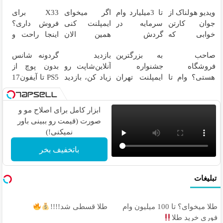
ویدیو هولناک از
تا 3میلیارد وام
اگر میخوای
X33 برای
جوان کارتن
سرمایه در
ایمپلنت کنی
فروش داری؟
خوابی که
گردش
همین الان
اینجا راحت و
میلیاردر شد.
فروشندگان =>
وقتشه | فقط با
سریع
صاحب
به بزرگترین
بازدید
گردونه شانس
آموزش رایگان
فروشگاهت رو
۲۵ میلیون
بفروشش
فروشگاه
جشنواره
آنلاین‌شاپت رو
بدون پوچ از
ثبت کن
تومان!!!
هستی؟ وام تا
ایمپلنت تهران
زیاد کن، بازدید
PS5 تا آیفون17
۳ میلیارد تومان
سر بزنید ! |
بالاتر = درآمد
و بیت کوین
بگیر
فقط ۲۵
بیشتر
میلیون !
ابزار کامل برای اصلاح مو و
صورت (قیمت رو ببینی باور
نمیکنی!)
باتخفیف بخر
تبلیغات
طلا میخوای؟ تا 100 میلیون وام
طلا قسطی شد!!!!
فوری خرید طلا