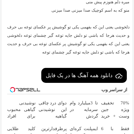
میره دلم هنوزم پیش منی
منو که به اسم کوچیک صدا میزنی صدا میزنی
دلخوشی یعنی این که بفهمی یکی تو گوشیش پر عکسای توعه بی حرف
و حدیث هرجا که باشی تو دلش جایه توعه گیر چشمای توعه دلخوشی
یعنی این که بفهمی یکی تو گوشیش پر عکسای توعه بی حرف و حدیث
هرجا که باشی تو دلش جایه توعه گیر چشمای توعه
دانلود همه آهنگ ها در یک فایل
از سراسر وب
70% تخفیف
تا 3میلیارد وام
دوای درد چاقی
نوشیدنی
ویژه جین
سرمایه در
این نوشیدنی
گیاهی محبوب
وست + خرید
گردش
گیاهیه
برای افراد
در4 قسطه
فروشندگان =>
دارای اضافه
فقط با 6
ایمپلنت کره‌ای
پرطرفدارترین
کلید طلایی
فروشگاهت رو
وزن!