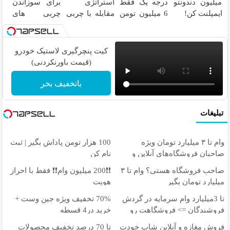
میلیون دندونتو
درجه یک فقط
استراتژی
برای سوزاندن
ثبت کن
60%تخفیف
ایمپلنت کن!
6 میلیون تومن
مقابله با چربی
چربی های
❗
های بدن با این
مزاحم
نوشیدنی
بدن(60%تخفیف
گیاهی
تا امشب)
کیت پنچرگیری لاستیک خودرو
(قیمت باورنکردنی)
باتخفیف بخر
تبلیغات
وام تا ۳ میلیارد تومان ویژه
100 هزار تومن پاداش بگیر | ثبت
صاحبان فروشگاه‌های آنلاین و
نام کن
حضوری
صاحب فروشگاه هستی؟ وام تا ۳
❗❗200 میلیون وام❗❗ فقط با احراز
میلیارد تومان بگیر
هویت
تا 3میلیارد وام سرمایه در گردش
70% تخفیف ویژه جین وست +
فروشندگان => فروشگاهت رو
خرید در4 قسطه
ثبت کن
فروش مغازه و آنلاین شاپ خودت
تا 70 درصد تخفیف محصولات