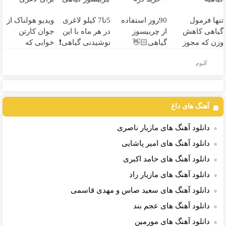
قسطه
رو سفارش
شکم و پهلو
تنها فرمول
90روز استفاده
5تا7 کیلو لاغری
ویدیو هولناک از
بدی(50%تخفیف
معرفی کردند
گیاهی کاهش
از چربیسوز
در هر ماه با این
جوان کارتن
تا امشب)
وزن که مجوز
گیاهی👋🏻
نوشیدنی گیاهی❗
خوابی که
وزارت بهداشت
خدافظی
سفارش با نصف
میلیاردر شد.
آلبوم
دارد(کلیک جهت
همیشگی با
قیمت🔥
آموزش رایگان
سفارش)
چاقی!خرید با
تخفیف
آهنگ های داغ
دانلود آهنگ های مازیار ناصری
دانلود آهنگ های امیر پاشایی
دانلود آهنگ های حامد اکبری
دانلود آهنگ های مازیار راد
دانلود آهنگ های سعید صاس و مهدی قاسمی
دانلود آهنگ های عجم بند
دانلود آهنگ های مورمین