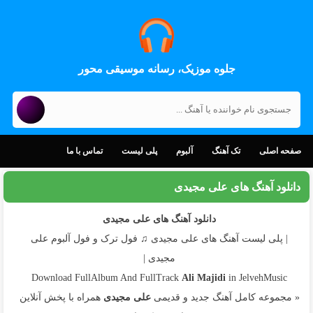
جلوه موزیک، رسانه موسیقی محور
صفحه اصلی
تک آهنگ
آلبوم
پلی لیست
تماس با ما
دانلود آهنگ های علی مجیدی
دانلود آهنگ های علی مجیدی
| پلی لیست آهنگ های علی مجیدی ♫ فول ترک و فول آلبوم علی
مجیدی |
Download FullAlbum And FullTrack
Ali Majidi
in JelvehMusic
« مجموعه کامل آهنگ جدید و قدیمی
علی مجیدی
همراه با پخش آنلاین