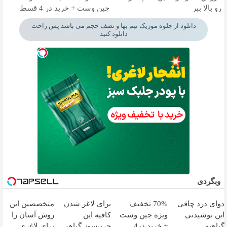
رو بالا ببر
جین وست + خرید در 4 قسط
دانلود از جلوه موزیک نیم بها و نصف حجم می باشد پس راحت
دانلود کنید
وبگردی
دوای درد چاقی
70% تخفیف
برای لاغر شدن
متخصصین این
این نوشیدنی
ویژه جین وست
کافیه این
روش آسان را
گیاهیه
+ خرید در4
چربیسوز گیاهی
برای لاغری