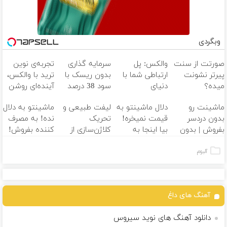
وبگردی
صورتت از سنت
والکس: پل
سرمایه گذاری
تجربه‌ی نوین
پیرتر نشونت
ارتباطی شما با
بدون ریسک با
ترید با والکس،
میده؟
دنیای
سود 38 درصد
آینده‌ای روشن
اندولیفت برش
سرمایه‌گذاری
سالانه
در انتظار
ماشینت رو
دلال ماشینتو به
لیفت طبیعی و
ماشینتو به دلال
می‌گردونه
دیجیتال
شماست
بدون دردسر
قیمت نمیخره!
تحریک
نده! به مصرف
بفروش | بدون
بیا اینجا به
کلاژن‌سازی از
کننده بفروش!
کمسیون
قیمت
داخل پوست با
بدون پاسخ به
بفروش*فقط
24ماه ماندگاری
یک تماس
آلبوم
خریدار واقعی*
جوان شو
آهنگ های داغ
دانلود آهنگ های نوید سیروس