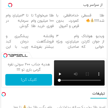
از سراسر وب
طلا قسطی
خداحافظی با
طلا میخوای؟ تا
تا ۳میلیارد وام
شد!!!!
کمردرد، بدون
۱۰۰ میلیون وام
سرمایه در
قرص و آمپول
فوری خرید طلا
گردش
فروشندگان =>
ویدیو هولناک
وام ۳
وقتشه
پیشگیری و
فروشگاهت رو
از جوان کارتن
میلیاردی، ویژه
فروشگاهت
درمان کبد
ثبت کن
خوابی که
صاحبان
بیشتر بفروشه
چرب با این
میلیاردر شد.
فروشگاه‌های
( همین الان
نوشیدنی
آموزش رایگان
آنلاین و
ثبت نام کن )
گیاهی
حضوری
هدیه جذاب ۲۰۰ سوتی نقره
گرمی باری تو !!!
کلیک کن!
تبلیغات
امروز طلا بخر، یک‌ساله پرداختش
وام بگیر، طلا بخر
تا ۱۰۰