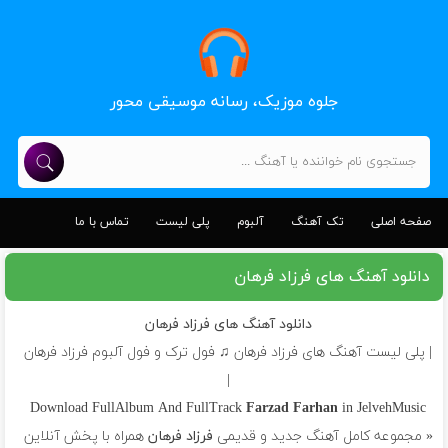
جلوه موزیک، رسانه موسیقی محور
صفحه اصلی
تک آهنگ
آلبوم
پلی لیست
تماس با ما
دانلود آهنگ های فرزاد فرهان
دانلود آهنگ های فرزاد فرهان
| پلی لیست آهنگ های فرزاد فرهان ♫ فول ترک و فول آلبوم فرزاد فرهان
|
Download FullAlbum And FullTrack
Farzad Farhan
in JelvehMusic
« مجموعه کامل آهنگ جدید و قدیمی
فرزاد فرهان
همراه با پخش آنلاین