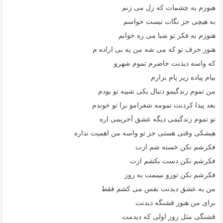
ﻫﻨﻮزم ﺑﻪ ﭼﺸﻤﺎت ﻛﻪ زل ﻣﻰ زﻧﻢ
ﺑﻪ ﻫﻴﭽﻰ ﺟﺰ ﻧﮕﺎت ﻧﻴﺴﺖ ﺣﻮاﺳﻢ
ﻫﻨﻮزم ﺑﻪ ﻓﻜﺮ ﺗﻮ ﺷﺒﺎ ﻣﻰ ره ﺧﻮاﺑﻢ
ﻫﻨﻮز ﺣﺮف ﺗﻮ ﻛﻪ ﻣﻰ ﺷﻪ ﻣﻦ ﻳﻪ ﺑﻰ اراده م
ﻛﻪ واﺳﻪ دﻳﺪﻧﺖ ﺣﺎﺿﺮم ﺗﻤﻮم ﺷﻬﺮو
ﺑﻴﺎم ﭘﻴﺎده زﻳﺮ ﭘﺎم ﺑﺰارم
ﻣﻦ ﺗﻤﻮم زﻧﺪﮔﻴﻤﻮ دﻧﺒﺎل ﻳﻜﻰ ﺷﺒﻴﻪ ﺗﻮ ﺑﻮدم
ﺑﻌﺪ ﭘﻴﺪا ﻛﺮدﻧﺖ ﺗﻤﻮﻣﻪ ﺷﻌﺮاﻣﻮ ﺑﺮا ﺗﻮ ﺧﻮﻧﺪم
ﺗﻮ ﺗﻤﻮم زﻧﺪﮔﻴﻤﻰ دﻳﮕﻪ ﻋﺸﻖ آﺧﺮﻳﻤﻰ اره
ﻫﻴﺸﻜﻰ وﻗﺘﻰ ﻫﺴﺘﻰ ﺟﺰ ﺗﻮ واﺳﻪ ﻣﻦ اﻫﻤﻴﺖ ﻧﺪاره
ﻓﻜﺮﺷﻢ ﻧﻜﻦ ﺧﺴﺘﻪ ﺷﻢ ازت
ﻓﻜﺮﺷﻢ ﻧﻜﻦ دﺳﺖ ﺑﻜﺸﻢ ازت
ﻓﻜﺮﺷﻢ ﻧﻜﻦ ﺗﻮرو ﻧﺒﻴﻨﻤﺖ ﻳﻪ روز
ﻣﻦ ﺑﻪ ﻋﺸﻖ دﻳﺪﻧﺖ ﻧﻔﺲ ﻣﻰ ﻛﺸﻢ ﻓﻘﻄ
ﺑﺮای ﻣﻦ ﻫﻨﻮز ﻗﺸﻨﮕﻪ دﻳﺪﻧﺖ
ﻗﺸﻨﮕﻰ ﻣﺜﻞ روز اوﻟﻰ ﻛﻪ دﻳﺪﻣﺖ