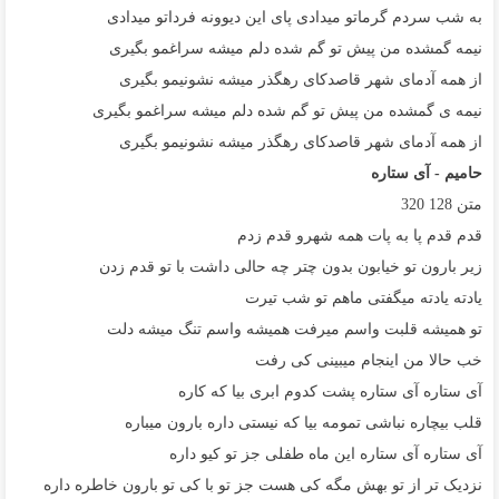
به شب سردم گرماتو میدادی پای این دیوونه فرداتو میدادی
نیمه گمشده من پیش تو گم شده دلم میشه سراغمو بگیری
از همه آدمای شهر قاصدکای رهگذر میشه نشونیمو بگیری
نیمه ی گمشده من پیش تو گم شده دلم میشه سراغمو بگیری
از همه آدمای شهر قاصدکای رهگذر میشه نشونیمو بگیری
حامیم - آی ستاره
متن
128
320
قدم قدم پا به پات همه شهرو قدم زدم
زیر بارون تو خیابون بدون چتر چه حالی داشت با تو قدم زدن
یادته یادته میگفتی ماهم تو شب تیرت
تو همیشه قلبت واسم میرفت همیشه واسم تنگ میشه دلت
خب حالا من اینجام میبینی کی رفت
آی ستاره آی ستاره پشت کدوم ابری بیا که کاره
قلب بیچاره نباشی تمومه بیا که نیستی داره بارون میباره
آی ستاره آی ستاره این ماه طفلی جز تو کیو داره
نزدیک تر از تو بهش مگه کی هست جز تو با کی تو بارون خاطره داره