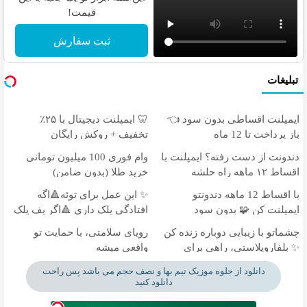
قیمت!
ثبت سفارش
تبلیغات
ایمپلنت اقساطی بدون سود 👈
🦷 ایمپلنت دیجیتال با ۲۵٪
باز پرداخت تا 12 ماه
تخفیف + روکش رایگان
دندونت از دست رفته؟ ایمپلنت با
وام فوری 100 میلیون تومانی
اقساط ۱۲ ماهه راه حلشه
خرید طلا (بدون ضامن)
با اقساط 12 ماهه دندونتو
✨ این عمل برای توئه🔺اگه
ایمپلنت کن 🧩 بدون سود
افتادگی پلک داری 🔺اگر پف پلک
اطراف چشم داری
چشماتو با زیبایی دوباره زنده کن
رویای سلامتی، با حمایت تو
✨ بلفاروپلاستی، راهی برای
واقعی میشه
جوان‌تر شدن
دانلود از جلوه موزیک نیم بها و نصف حجم می باشد پس راحت
دانلود کنید