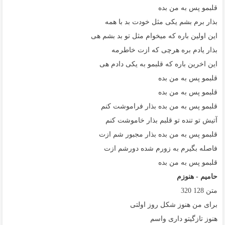
ﻗﻠﺒﻤﻮ ﭘﺲ ﺑﻪ ﻣﻦ ﺑﺪه
ﺑﺬار ﺑﺮم ﺑﺸﻢ ﻳﻜﻰ ﻣﺜﻞ ﺧﻮدت ﺑﺪ ﺑﺎ ﻫﻤﻪ
اﻳﻦ اوﻟﻴﻦ ﺑﺎره ﻛﻪ ﻣﻴﺨﻮام ﻣﺜﻞ ﺗﻮ ﺑﺪ ﺑﺸﻢ ﻫﻰ
ﺑﺬار ﻳﺎدم ﺑﺮه ﻫﺮﭼﻰ ﻛﻪ ازت ﺧﺎﻃﺮﻣﻪ
اﻳﻦ اﺧﺮﻳﻦ ﺑﺎره ﻛﻪ ﻗﻠﺒﻤﻮ ﺑﻪ ﻳﻜﻰ دادم ﻫﻰ
ﻗﻠﺒﻤﻮ ﭘﺲ ﺑﻪ ﻣﻦ ﺑﺪه
ﻗﻠﺒﻤﻮ ﭘﺲ ﺑﻪ ﻣﻦ ﺑﺪه
ﻗﻠﺒﻤﻮ ﭘﺲ ﺑﻪ ﻣﻦ ﺑﺪه ﺑﺬار ﻓﺮاﻣﻮﺷﺖ ﻛﻨﻢ
آﺗﻴﺶ ﺗﻮ ﺗﻨﺪه ﺗﻮ ﻗﻠﺒﻢ ﺑﺬار ﺧﺎﻣﻮﺷﺖ ﻛﻨﻢ
ﻗﻠﺒﻤﻮ ﭘﺲ ﺑﻪ ﻣﻦ ﺑﺪه ﺑﺬار ﻣﺠﺒﻮر ﺷﻢ ازت
ﻓﺎﺻﻠﻪ ﺑﮕﻴﺮم ﺑﻪ زورم ﺷﺪه دورﺷﻢ ازت
ﻗﻠﺒﻤﻮ ﭘﺲ ﺑﻪ ﻣﻦ ﺑﺪه
حامیم - هنوزم
متن
128
320
ﺑﺮای ﻣﻦ ﻫﻨﻮز ﺷﻜﻞ روز اوﻟﺘﻰ
ﻫﻨﻮز ﺗﺎزﮔﻴﺘﻮ داری واﺳﻢ