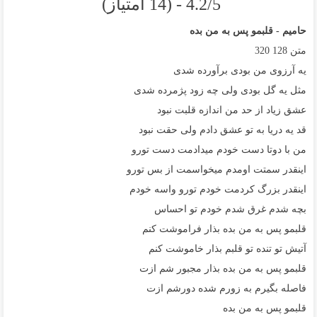
4.2/5 - (14 امتیاز)
حامیم - قلبمو پس به من بده
متن
128
320
ﻳﻪ آرزوی ﻣﻦ ﺑﻮدی ﺑﺮآورده ﺷﺪی
ﻣﺜﻞ ﻳﻪ ﮔﻞ ﺑﻮدی وﻟﻰ ﭼﻪ زود ﭘﮋﻣﺮده ﺷﺪی
ﻋﺸﻖ زﻳﺎد از ﺣﺪ ﻣﻦ اﻧﺪازه ﻗﻠﺒﺖ ﻧﺒﻮد
ﻗﺪ ﻳﻪ درﻳﺎ ﺑﻪ ﺗﻮ ﻋﺸﻖ دادم وﻟﻰ ﺣﻘﺖ ﻧﺒﻮد
ﻣﻦ ﺑﺎ دوﺗﺎ دﺳﺖ ﺧﻮدم ﻣﻴﺪادﻣﺖ دﺳﺖ ﺗﻮرو
اﻳﻨﻘﺪر ﺳﻤﺘﺖ اوﻣﺪم ﻣﻴﺨﻮاﺳﻤﺖ از ﺑﺲ ﺗﻮرو
اﻳﻨﻘﺪر ﺑﺰرگ ﻛﺮدﻣﺖ ﺧﻮدم ﺗﻮرو واﺳﻪ ﺧﻮدم
ﺑﭽﻪ ﺷﺪم ﻏﺮق ﺷﺪم ﺧﻮدم ﺗﻮ اﺣﺴﺎس
ﻗﻠﺒﻤﻮ ﭘﺲ ﺑﻪ ﻣﻦ ﺑﺪه ﺑﺬار ﻓﺮاﻣﻮﺷﺖ ﻛﻨﻢ
آﺗﻴﺶ ﺗﻮ ﺗﻨﺪه ﺗﻮ ﻗﻠﺒﻢ ﺑﺬار ﺧﺎﻣﻮﺷﺖ ﻛﻨﻢ
ﻗﻠﺒﻤﻮ ﭘﺲ ﺑﻪ ﻣﻦ ﺑﺪه ﺑﺬار ﻣﺠﺒﻮر ﺷﻢ ازت
ﻓﺎﺻﻠﻪ ﺑﮕﻴﺮم ﺑﻪ زورم ﺷﺪه دورﺷﻢ ازت
ﻗﻠﺒﻤﻮ ﭘﺲ ﺑﻪ ﻣﻦ ﺑﺪه