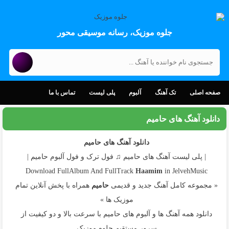
جلوه موزیک، رسانه موسیقی محور
صفحه اصلی
تک آهنگ
آلبوم
پلی لیست
تماس با ما
دانلود آهنگ های حامیم
دانلود آهنگ های حامیم
| پلی لیست آهنگ های حامیم ♫ فول ترک و فول آلبوم حامیم |
Download FullAlbum And FullTrack
Haamim
in JelvehMusic
« مجموعه کامل آهنگ جدید و قدیمی
حامیم
همراه با پخش آنلاین تمام
موزیک ها »
دانلود همه آهنگ ها و آلبوم های حامیم با سرعت بالا و دو کیفیت از
سرور مستقیم جلوه موزیک