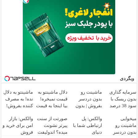
وبگردی
سرمایه گذاری
ماشینت رو
دلال ماشینتو به
ماشینتو به دلال
بدون ریسک با
بدون دردسر
قیمت نمیخره!
نده! به مصرف
سود 38 درصد
بفروش | بدون
بیا اینجا به قیمت
کننده بفروش!
سالانه📈
کمسیون 😍
بفروش*فقط
بدون پاسخ به
میخوایی
والکس: پل
صورتت از سنت
والکس: بازار
خریدار واقعی*
یک تماس
ماشینت رو
ارتباطی شما با
پیرتر نشونت
امن برای خرید و
بدون دردسر
دنیای
میده؟ اندولیفت
فروش