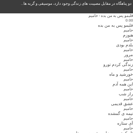
دو پناهگاه در مقابل مصیبت های زندگی وجود دارد، موسیقی و گربه ها...
قلبمو پس به من بده - حامیم
0:00
قلبمو پس به من بده
حامیم
هنوزم
حامیم
بلدم بودی
حامیم
مرور
حامیم
زندگی کردم تورو
حامیم
خورشید و ماه
حامیم
این همه آدم
حامیم
راز شب
حامیم
عشق قدیمی
حامیم
نیمه ی گمشده
حامیم
آی ستاره
حامیم