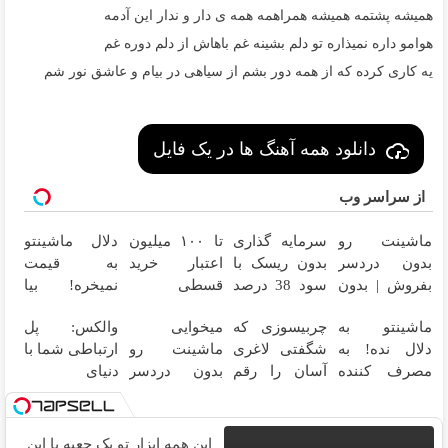
همیشه پشتمه همیشه همراهمه همه ی دار و ندار این آدمه
هوامو داره نمیذاره تو دلم بشینه غم باهاش از دلم دوره غم
یه کاری کرده که از همه دور بشم از سیاهی در بیام و عاشق نور شم
دانلود همه آهنگ ها در یک فایل
از سراسر وب
ماشینت رو
سرمایه گذاری
تا ۱۰۰ میلیون
دلال ماشینتو
بدون دردسر
بدون ریسک با
اعتبار خرید
به قیمت
بفروش | بدون
سود 38 درصد
قسطی
نمیخره! بیا
کمسیون 😍
سالانه📈
اینجا به قیمت
ماشینتو به
چربیسوزی که
میخوایی
والکس: پل
بفروش*فقط
دلال نده! به
شگفتی لاغری
ماشینت رو
ارتباطی شما با
خریدار واقعی*
مصرف کننده
آسان را رقم
بدون دردسر
دنیای
بفروش! بدون
زد!
بفروشی؟
سرمایه‌گذاری
پاسخ به یک
بدون کمیسیون
دیجیتال
تماس
این همه ابزار تو یک جعبه با این