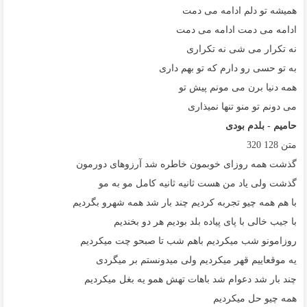
ﻫﻤﻴﺸﻪ ﺗﻮ دﻟﻢ اداﻣﻪ ﻣﻰ دﻣﺖ
اداﻣﻪ ﻣﻰ دﻣﺖ اداﻣﻪ ﻣﻰ دﻣﺖ
ﻧﻪ ﺗﻜﺮار ﻣﻰ ﺷﻰ ﻧﻪ ﺗﻜﺮاری
ﺑﻪ ﺗﻮ ﺣﺴﻰ رو دارم ﻛﻪ ﺗﻮ ﺑﻬﻢ داری
ﻫﻤﻪ دﻧﻴﺎ ﺑﺮن ﻣﻰ ﻣﻮﻧﻢ ﭘﻴﺶ ﺗﻮ
ﻣﻰ دوﻧﻢ ﺗﻮ ﻣﻨﻮ ﺗﻨﻬﺎ ﻧﻤﻴﺬاری
حامیم - بلدم بودی
متن
128
320
گذشت همه روزای خوبمون خاطره شد آرزوهای دورمون
گذشت ولی یاد من هست ثانیه ثانیه کامل مو به مو
با هم همه چیو تجربه کردیم چند بار شد همه شهرو بگردیم
با جیب خالی با پای پیاده بلد بودیم هر دو بخندیم
روزامونو شب میکردیم باهم شب تا صبحو چت میکردیم
یه موقعاییم قهر میکردیم ولی میدونستم بر میگردی
چند بار شد دعوام شد باهات تهش همو یه بغل میکردیم
همه چیو حل میکردیم