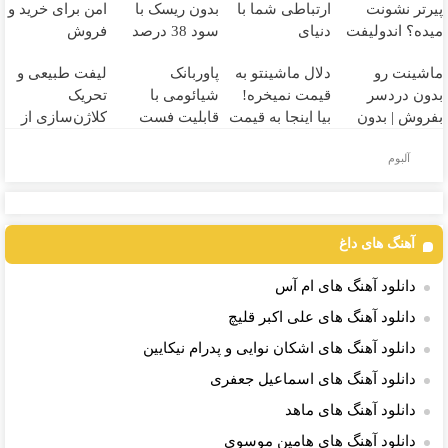
پیرتر نشونت
ارتباطی شما با
بدون ریسک با
امن برای خرید و
میده؟ اندولیفت
دنیای
سود 38 درصد
فروش
برش می‌گردونه
سرمایه‌گذاری
سالانه📈
دارایی‌های
ماشینت رو
دلال ماشینتو به
پاوربانک
لیفت طبیعی و
🔰
دیجیتال
دیجیتال
بدون دردسر
قیمت نمیخره!
شیائومی با
تحریک
بفروش | بدون
بیا اینجا به قیمت
قابلیت فست
کلاژن‌سازی از
کمسیون 😍
بفروش*فقط
شارژ در زمان
داخل پوست با
آلبوم
خریدار واقعی*
های بی برقی⚡
24ماه ماندگاری
✅ جوان شو
آهنگ های داغ
دانلود آهنگ های ام آس
دانلود آهنگ های علی اکبر قلیچ
دانلود آهنگ های اشکان نوایی و پدرام نیکایین
دانلود آهنگ های اسماعیل جعفری
دانلود آهنگ های ماهد
دانلود آهنگ های هامین موسوی