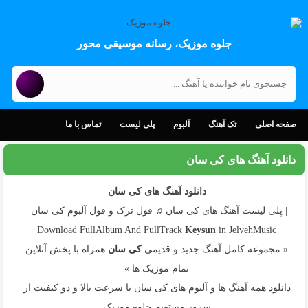
جلوه موزیک، رسانه موسیقی محور
صفحه اصلی
تک آهنگ
آلبوم
پلی لیست
تماس با ما
دانلود آهنگ های کی سان
دانلود آهنگ های کی سان
| پلی لیست آهنگ های کی سان ♫ فول ترک و فول آلبوم کی سان |
Download FullAlbum And FullTrack
Keysun
in JelvehMusic
« مجموعه کامل آهنگ جدید و قدیمی
کی سان
همراه با پخش آنلاین
تمام موزیک ها »
دانلود همه آهنگ ها و آلبوم های کی سان با سرعت بالا و دو کیفیت از
سرور مستقیم جلوه موزیک