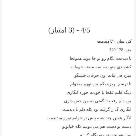
4/5 - (3 امتیاز)
کی سان - تا دیدمت
متن
128
320
تا دیدمت نگام رو تو جا موند همونجا
کشوندی منو نمه نمه سمته خوبیات
میزد هی لبات اون حرفای قشنگو
تا ترسم بریزه بگم من تورو میخوام
دیگه قلبم فقط با خودت جوره انگاری
من دلم رفت تا گفتی به من حس داری
انگاری گ ر گرفته بود کله دلم تا دیدمت
انگار همین چند شبه پیش تو خوابم تورو میدیدمت
دست تو دست هم می دوییم کله خیابونو
ببین همینجوری منو نگام کن و