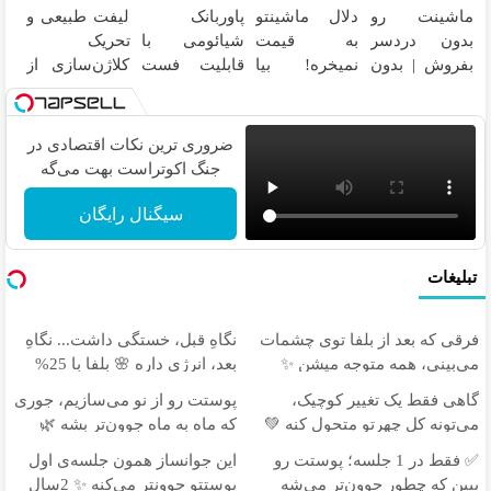
ماشینت رو
دلال ماشینتو
پاوربانک
لیفت طبیعی و
می‌گردونه 🔰
دیجیتال
دیجیتال
بدون دردسر
به قیمت
شیائومی با
تحریک
بفروش | بدون
نمیخره! بیا
قابلیت فست
کلاژن‌سازی از
کمسیون 😍
اینجا به قیمت
شارژ در زمان
داخل پوست با
بفروش*فقط
های بی برقی⚡
24ماه
خریدار واقعی*
ماندگاری ✅
ضروری ترین نکات اقتصادی در
جوان شو
جنگ اکوتراست بهت می‌گه
سیگنال رایگان
تبلیغات
فرقی که بعد از بلفا توی چشمات
نگاهِ قبل، خستگی داشت... نگاهِ
می‌بینی، همه متوجه میشن ✨
بعد، انرژی داره 🌸 بلفا با 25%
تخفیف
گاهی فقط یک تغییر کوچیک،
پوستت رو از نو می‌سازیم، جوری
می‌تونه کل چهرتو متحول کنه 💚
که ماه به ماه جوون‌تر بشه 🌿
تغییر طبیعی
✅ فقط در 1 جلسه؛ پوستت رو
این جوانساز همون جلسه‌ی اول
ببین که چطور جوون‌تر می‌شه
پوستتو جوونتر می‌کنه ✨ 2سال