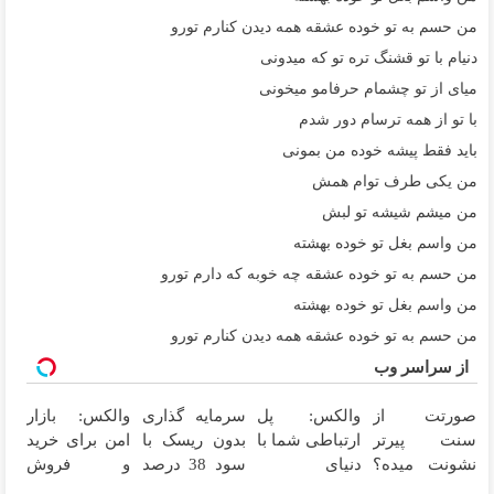
من حسم به تو خوده عشقه همه دیدن کنارم تورو
دنیام با تو قشنگ تره تو که میدونی
میای از تو چشمام حرفامو میخونی
با تو از همه ترسام دور شدم
باید فقط پیشه خوده من بمونی
من یکی طرف توام همش
من میشم شیشه تو لبش
من واسم بغل تو خوده بهشته
من حسم به تو خوده عشقه چه خوبه که دارم تورو
من واسم بغل تو خوده بهشته
من حسم به تو خوده عشقه همه دیدن کنارم تورو
از سراسر وب
صورتت از
والکس: پل
سرمایه گذاری
والکس: بازار
سنت پیرتر
ارتباطی شما با
بدون ریسک با
امن برای خرید
نشونت میده؟
دنیای
سود 38 درصد
و فروش
اندولیفت برش
سرمایه‌گذاری
سالانه📈
دارایی‌های