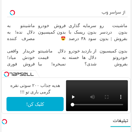
از سراسر وب
ماشینت رو
سرمایه گذاری
فروش خودرو
ماشینتو به
بدون دردسر
بدون ریسک با
بدون کمیسیون
دلال نده! به
بفروش | بدون
سود ۳۸ درصد
مصرف کننده
کمسیون
سالانه
بفروش! بدون
بدون کمیسیون
از بازدید خودرو
دلال ماشینتو
خریدار واقعی
پاسخ به یک
خودروتو
دلال ها خسته
به قیمت
خودش میاد!
تماس
بفروش
شدی؟
نمیخره! بیا
فروش فوری
اطلاعات
اینجا به قیمت
ماشین در
ماشینت رو
بفروش*فقط
همراه مکانیک
اینجا ثبت کن
خریدار واقعی*
هدیه جذاب ۲۰۰ سوتی نقره
گرمی باری تو !!!
کلیک کن!
تبلیغات