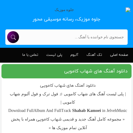
جلوه موزیک، رسانه موسیقی محور
صفحه اصلی
تک آهنگ
آلبوم
پلی لیست
تماس با ما
دانلود آهنگ های شهاب کامویی
دانلود آهنگ های شهاب کامویی
| پلی لیست آهنگ های شهاب کامویی ♫ فول ترک و فول آلبوم شهاب
کامویی |
Shahab Kamoei
Download FullAlbum And FullTrack
in JelvehMusic
شهاب کامویی
« مجموعه کامل آهنگ جدید و قدیمی
همراه با پخش
آنلاین تمام موزیک ها »