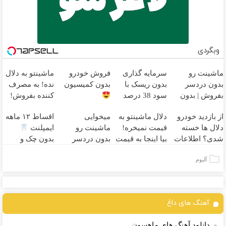
وبگردی
ماشینت رو
سرمایه گذاری
فروش خودرو
ماشینتو به دلال
بدون دردسر
بدون ریسک با
بدون کمیسیون
نده! به مصرف
بفروش | بدون
سود 38 درصد
کننده بفروش!
کمسیون
سالانه
بدون پاسخ به
از بازدید خودرو
دلال ماشینتو به
میخوایی
اقساط ۱۲ ماهه
یک تماس
دلال ها خسته
قیمت نمیخره!
ماشینت رو
ایمپلنت
شدی؟ اطلاعات
بیا اینجا به قیمت
بدون دردسر
بدون چک و
ماشینت رو اینجا
بفروش*فقط
بفروشی؟ بدون
ضامن؛ همین
آلبوم
ثبت کن
خریدار واقعی*
کمیسیون
امروز اقدام کن
آهنگ های داغ
دانلود آهنگ های ماهسون