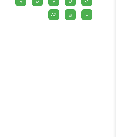
گ
ل
م
ن
و
ه
ی
AZ