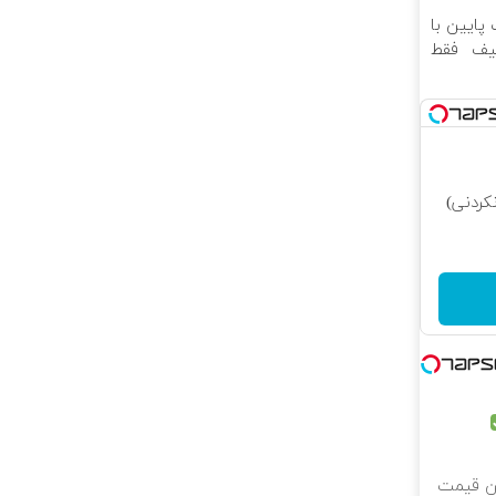
 پایین با
فیف فقط
کردنی)
رین قیمت