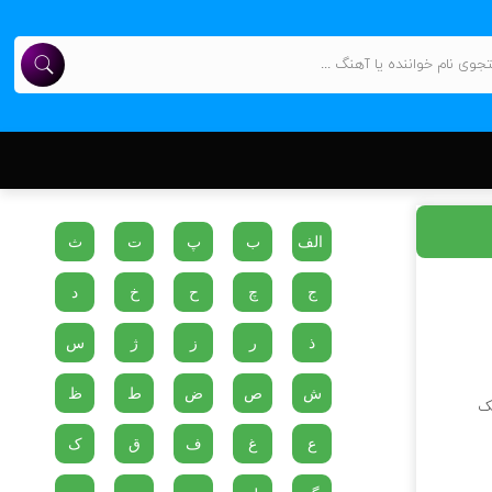
الف
ب
پ
ت
ث
ج
چ
ح
خ
د
ذ
ر
ز
ژ
س
ش
ص
ض
ط
ظ
یک
ع
غ
ف
ق
ک