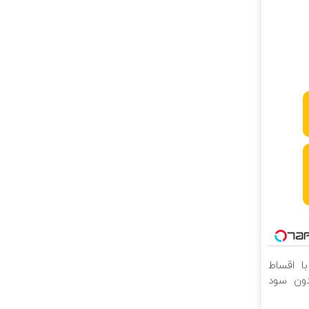
با اقساط
ن سود