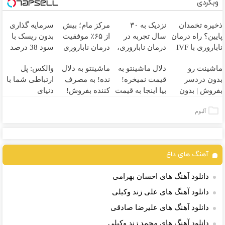
وبگردی
ذخیره تخمدان
نزدیک به ۳۰
مرکز مام؛ بیش
سرمایه گذاری
پایین؟ راه درمان
سال تجربه در
از ۶۵٪ موفقیت
بدون ریسک با
ناباروری با IVF
درمان ناباروری،
درمان ناباروری
سود 38 درصد
هنوز باز است
با تیم
در خاورمیانه 🤰
سالانه📈
ماشینت رو
دلال ماشینتو به
ماشینتو به دلال
والکس: پل
🌱
فوق‌تخصصی
بدون دردسر
قیمت نمیخره!
نده! به مصرف
ارتباطی شما با
مام 👩‍⚕️
بفروش | بدون
بیا اینجا به قیمت
کننده بفروش!
دنیای
کمسیون 😍
بفروش*فقط
بدون پاسخ به
سرمایه‌گذاری
آلبوم
خریدار واقعی*
یک تماس
دیجیتال
آهنگ های داغ
دانلود آهنگ های احسان بهرامی
دانلود آهنگ های علی زند وکیلی
دانلود آهنگ های علیرضا صادقی
دانلود آهنگ های محمد زند وکیلی