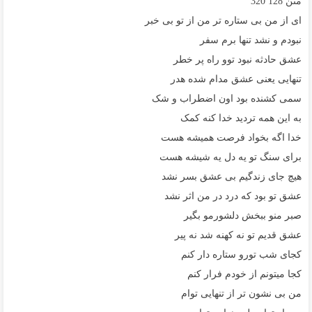
متن
128
320
ای از من بی ستاره تر من از تو بی خبر
نبودم و نشد تنها برم سفر
عشق حادثه نبود توو راه پر خطر
تنهایی یعنی عشق مدام شده هدر
سمی کشنده بود اون اضطراب و شک
به این همه تردید خدا کنه کمک
خدا اگه بخواد فرصت همیشه هست
برای سنگ تو یه دل یه شیشه هست
هیچ جای زندگیم بی عشق بسر نشد
عشق تو بود که درد در من اثر نشد
صبر منو ببخش دلشورمو بگیر
عشق قدیم تو نه کهنه شد نه پیر
کجای شب تورو ستاره دار کنم
کجا میتونم از خودم فرار کنم
من بی نشون تر از تنهایی توام