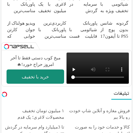
شیائومی با
سرمایه در
لاغری با یک
پاوربانک با
تخفیف ویژه به
گردش
میلیون تخفیف
مناسب‌ترین
مدت محدود🔥
فروشندگان =>
| ارسال از
قیمت❗
گردونه شانس
پاوربانک
کاربردی‌ترین
ویدیو هولناک از
فروشگاهت رو
داروخانه های
بدون پوچ از
شیائومی با
پاوربانک با
جوان کارتن
ثبت کن
معتبر
PS5 تا آیفون17
قابلیت فست
مناسب‌ترین
خوابی که
و بیت کوین 🔥
شارژ در زمان
قیمت❗
میلیاردر شد.
های بی برقی⚡
آموزش رایگان
میخ کوب دستی فقط تا آخر
امروز حراج خورد!🔥
خرید با تخفیف
تبلیغات
فروش مغازه و آنلاین شاپ خودت
۱ میلیون تومان تخفیف
رو بالا ببر
محصولات لاغری؛ یک قدم
نزدیک‌تر به شروع کاهش وزن
کالا و خدمات خود را به صورت
تا 3میلیارد وام سرمایه در گردش