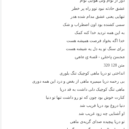
دور از توام ولی هوایی توام
عشق حادثه نبود توو راه پر خطر
تنهایی یعنی عشق مدام شده هدر
سمی کشنده بود اون اضطراب و شک
به این همه تردید خدا کنه کمک
خدا اگه بخواد فرصت همیشه هست
برای سنگ تو یه دل یه شیشه هست
محسن یاحقی - قصه ی ماهی
متن
128
320
انداختی تو دریا ماهی کوچیک تنگ بلوری
بی رحمه دریا میمیره ماهی از بغض و درد این همه دوری
ماهی تنگ کوچیک دلی داشت به قد دریا
کنارت خوش بود چون که تو رو داشت تنها تو دنیا
دنیا دروغ بود دریا فریب شد
او آشنایی چه زود غریب شد
تو دریا پیچیده صدای گریه‌ی ماهی