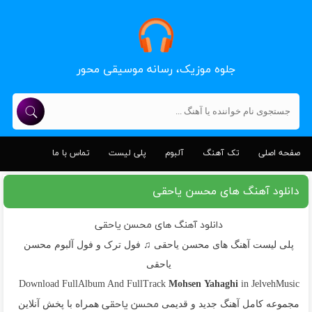
جلوه موزیک، رسانه موسیقی محور
صفحه اصلی
تک آهنگ
آلبوم
پلی لیست
تماس با ما
دانلود آهنگ های محسن یاحقی
دانلود آهنگ های محسن یاحقی
پلی لیست آهنگ های محسن یاحقی ♫ فول ترک و فول آلبوم محسن
یاحقی
Mohsen Yahaghi
Download FullAlbum And FullTrack
in JelvehMusic
محسن یاحقی
مجموعه کامل آهنگ جدید و قدیمی
همراه با پخش آنلاین