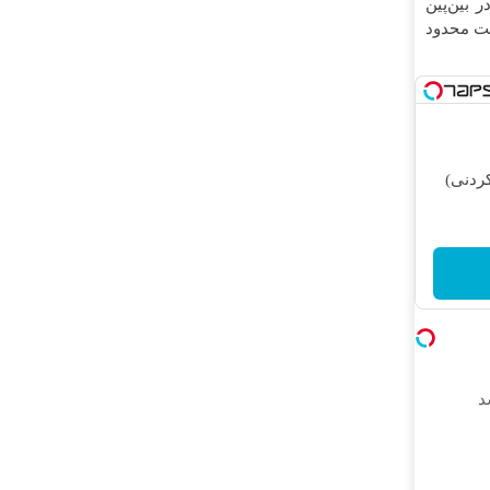
ر بین‌پین
ت محدود
ردنی)
د