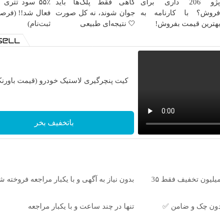
پژو 206 داری برای
گاهی فقط پلک‌ها باید
۵۵٪ سود تتری د
روش؟ با کارنامه به
جوان شوند، نه کل صورت
فعال شد!! (فرص
هترین قیمت بفروش!
🤍 نتیجه‌ای طبیعی
ثبت‌نام)
کیت پنچرگیری لاستیک خودرو (قیمت باورنک
باتخفیف بخر
بلفاروپلاستی پلک پایین با ۱۰ میلیون تخفیف فقط 3۵
بدون نیاز به آگهی و با یکبار مراجعه فروخته ش
تنها در چند ساعت و با یکبار مراجعه