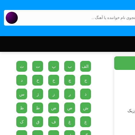
الف
ب
پ
ت
ث
ج
چ
ح
خ
د
ذ
ر
ز
ژ
س
ش
ص
ض
ط
ظ
وزیک
ع
غ
ف
ق
ک