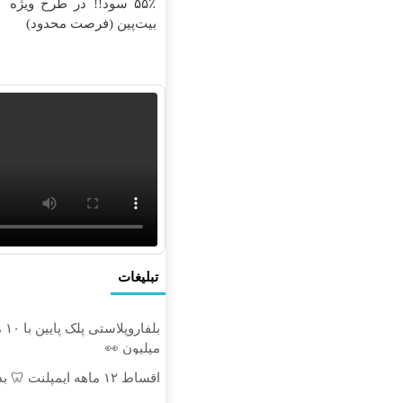
۵۵٪ سود!! در طرح ویژه
بیت‌پین (فرصت محدود)
ف
ب
تبلیغات
میلیون 👀
اقساط ۱۲ ماهه ایمپلنت 🦷 بدون چک و ضامن ✅