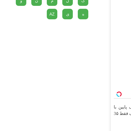
گ
ل
م
ن
و
ه
ی
AZ
 پایین با
۱۰ میلیون تخفیف فقط 3۵