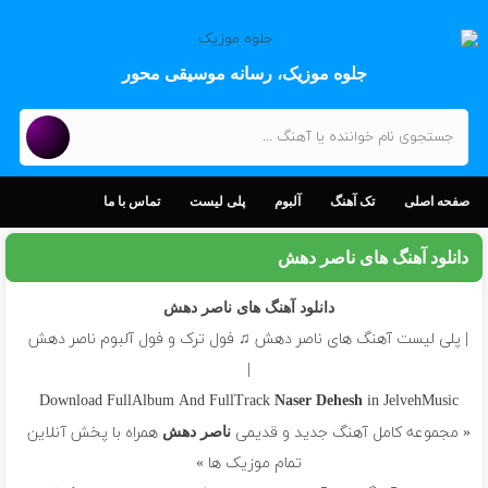
جلوه موزیک، رسانه موسیقی محور
صفحه اصلی
تک آهنگ
آلبوم
پلی لیست
تماس با ما
دانلود آهنگ های ناصر دهش
دانلود آهنگ های ناصر دهش
| پلی لیست آهنگ های ناصر دهش ♫ فول ترک و فول آلبوم ناصر دهش
|
Download FullAlbum And FullTrack
in JelvehMusic
Naser Dehesh
« مجموعه کامل آهنگ جدید و قدیمی
همراه با پخش آنلاین
ناصر دهش
تمام موزیک ها »