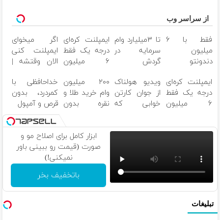
از سراسر وب
فقط با ۶
تا ۳میلیارد وام
ایمپلنت کره‌ای
اگر میخوای
میلیون
سرمایه در
درجه یک فقط
ایمپلنت کنی
دندونتو
گردش
۶ میلیون
الان وقتشه |
ایمپلنت کن!
فروشندگان =>
تومن
فقط با ۲۵
ایمپلنت کره‌ای
ویدیو هولناک
۲۰۰ میلیون
خداحافظی با
فروشگاهت رو
میلیون
درجه یک فقط
از جوان کارتن
وام خرید طلا و
کمردرد، بدون
ثبت کن
تومان!!!
۶ میلیون
خوابی که
نقره بدون
قرص و آمپول
تومن
میلیاردر شد.
ضامن
آموزش رایگان
ابزار کامل برای اصلاح مو و
صورت (قیمت رو ببینی باور
نمیکنی!)
باتخفیف بخر
تبلیغات