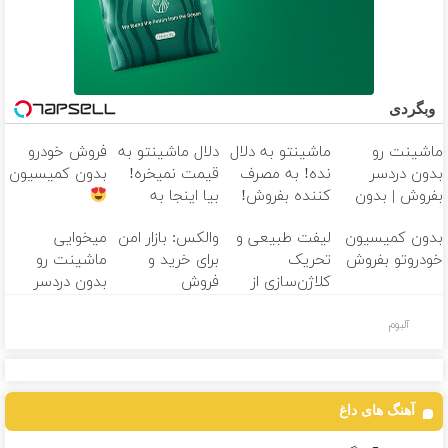
وبگردی
ماشینت رو
ماشینتو به دلال
دلال ماشینتو به
فروش خودرو
بدون دردسر
نده! به مصرف
قیمت نمیخره!
بدون کمیسیون
بفروش | بدون
کننده بفروش!
بیا اینجا به
کمسیون
بدون پاسخ به
قیمت
بدون کمیسیون
لیفت طبیعی و
والکس: بازار امن
میخوایی
یک تماس
بفروش*فقط
خودروتو بفروش
تحریک
برای خرید و
ماشینت رو
خریدار واقعی*
کلاژن‌سازی از
فروش
بدون دردسر
داخل پوست با
دارایی‌های
بفروشی؟ بدون
24ماه ماندگاری
دیجیتال
کمیسیون
آلبوم
جوان شو
آهنگ های داغ