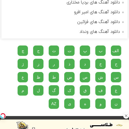
دانلود آهنگ های بردیا مختاری
دانلود آهنگ های امیر افرو
دانلود آهنگ های فرائین
دانلود آهنگ های ونداد
الف
ب
پ
ت
ث
ج
چ
ح
خ
د
ذ
ر
ز
ژ
س
ش
ص
ض
ط
ظ
ع
غ
ف
ق
ک
گ
ل
م
ن
و
ه
ی
AZ
دو پناهگاه در مقابل مصیبت های زندگی وجود دارد، موسیقی و گربه ها...