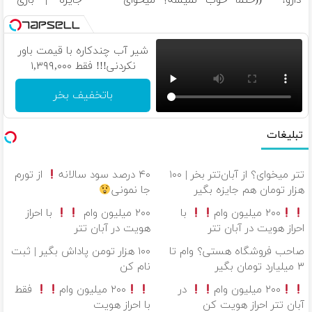
دارو! ((حتما
خوب نمیشه؟
میخوای
جایزه | بازی
پرسش‌نامه رو
(◂پرسش‌نامه)
بفروشی؟ اینجا
کن ، گردونه
پر کن))
بدون آگهی و
بچرخون
در چند ساعت
شیر آب چندکاره با قیمت باور
بفروشش
نکردنی!!! فقط ۱,۳۹۹,۰۰۰
باتخفیف بخر
تبلیغات
تتر میخوای؟ از آبان‌تتر بخر | ۱۰۰
۴۰ درصد سود سالانه
از تورم
هزار تومان هم جایزه بگیر
جا نمونی
۲۰۰ میلیون وام
با
۲۰۰ میلیون وام
با احراز
احراز هویت در آبان تتر
هویت در آبان تتر
صاحب فروشگاه هستی؟ وام تا
۱۰۰ هزار تومن پاداش بگیر | ثبت
۳ میلیارد تومان بگیر
نام کن
۲۰۰ میلیون وام
در
۲۰۰ میلیون وام
فقط
آبان تتر احراز هویت کن
با احراز هویت