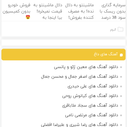
سرمایه گذاری
ماشینتو به دلال
دلال ماشینتو به
فروش خودرو
فوق‌تخصصی
بدون ریسک با
نده! به مصرف
قیمت نمیخره!
بدون کمیسیون
مام
سود 38 درصد
کننده بفروش!
بیا اینجا به
سالانه
بدون پاسخ به
قیمت
یک تماس
بفروش*فقط
آلبوم
خریدار واقعی*
آهنگ های داغ
دانلود آهنگ های معین ژئو و پانسی
دانلود آهنگ های اصغر جمال و محسن جمال
دانلود آهنگ های علی حیدری
دانلود آهنگ های کیانوش روحی
دانلود آهنگ های سجاد ملاباقری
دانلود آهنگ های مرتضی نامی
دانلود آهنگ های رضا شیری و علیرضا افضلی