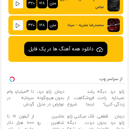
متن
۱۲۸
۳۲۰
عباس
متن
۱۲۸
۳۲۰
محمدرضا عشریه - سیاه
دانلود همه آهنگ ها در یک فایل
از سراسر وب
زانو درد دیگه
رشد
درمان زانو درد،
تا ۳میلیارد وام
نمیذاره راحت
فروشگاهت از
بدون هیچگونه
سرمایه در
زندگی کنی؟
اینجا شروع
عوارض در منزل
گردش
می‌شه، برای
(◂پرسش‌نامه)
فروشندگان =>
درمان قطعی
فک میکنی زانو
ماشین
از آیفون ۱۷ تا
درآمد بیشتر،
فروشگاهت رو
زانو درد بدون
دردت دیگه
شاهین رو
۱۰۰۰ هزار دلار
آماده‌ای؟
ثبت کن