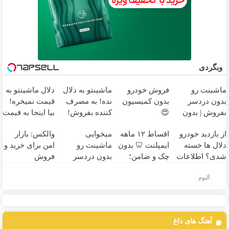
وبگردی
ماشینت رو
فروش خودرو
ماشینتو به دلال
دلال ماشینتو به
بدون دردسر
بدون کمیسیون
نده! به مصرف
قیمت نمیخره!
بفروش | بدون
😍
کننده بفروش!
بیا اینجا به قیمت
کمسیون 😍
بدون پاسخ به
بفروش*فقط
از بازدید خودرو
اقساط ۱۲ ماهه
میخوایی
والکس: بازار
یک تماس
خریدار واقعی*
دلال ها خسته
ایمپلنت 🦷 بدون
ماشینت رو
امن برای خرید و
شدی؟ اطلاعات
چک و ضامن؛
بدون دردسر
فروش
ماشینت رو اینجا
همین امروز
بفروشی؟ بدون
دارایی‌های
آلبوم
ثبت کن
اقدام کن ✅
کمیسیون
دیجیتال
آهنگ های داغ