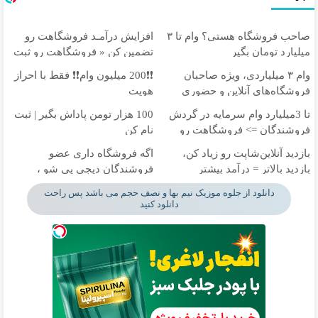
صاحب فروشگاه هستی؟ وام تا ۳
افزایش درآمـد فروشگاهت رو
میلیارد تومان بگیر
تضمین کن « فروشگاهت رو ثبت
کن »
وام ۳ میلیاردی، ویژه صاحبان
❗❗200 میلیون وام❗❗ فقط با احراز
فروشگاه‌های آنلاین و حضوری
هویت
تا 3میلیارد وام سرمایه در گردش
100 هزار تومن پاداش بگیر | ثبت
فروشندگان => فروشگاهت رو
نام کن
ثبت کن
بازدید آنلاین‌شاپت رو زیاد کن،
اگه فروشگاه داری عضو
بازدید بالاتر = درآمد بیشتر
فروشندگان دیجی پی شو ،
فروش رو بالا ببر
دانلود از جلوه موزیک نیم بها و نصف حجم می باشد پس راحت
دانلود کنید