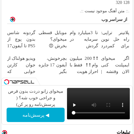
320
128
.:: متن آهنگ موجود نیست ::.
از سراسر وب
پلاتینر تراپی:
تا 3میلیارد وام
موبایل قسطی
گردونه شانس
راه حل نوین
سرمایه در
میخوای؟
بدون پوچ از
برای کمردرد
گردش
بخرش 😍
PS5 تا آیفون17
در منزل شما
فروشندگان =>
و بیت کوین 🔥
اگر میخوای
❗❗200 میلیون
بچرخونش،
ویدیو هولناک از
فروشگاهت رو
ایمپلنت کنی
وام❗❗ فقط با
آیفون 17 جایزه
جوان کارتن
ثبت کن
الان وقتشه |
احراز هویت
بگیر
خوابی که
فقط با ۲۵
میلیاردر شد.
میلیون
آموزش رایگان
تومان!!!
میخوای زانو دردت بدون قرص
و جراحی خوب شه؟ (
پرسش‌نامه رو پر کن)
◀ پرسش‌نامه
تبلیغات