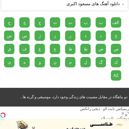
دانلود آهنگ های مسعود اکبری
الف
ب
پ
ت
ث
ج
چ
ح
خ
د
ذ
ر
ز
ژ
س
ش
ص
ض
ط
ظ
ع
غ
ف
ق
ک
گ
ل
م
ن
و
ه
ی
AZ
دو پناهگاه در مقابل مصیبت های زندگی وجود دارد، موسیقی و گربه ها...
ریمیکس نایت لاو - دیجی رانکس
0:00
ریمیکس نایت لاو
دیجی رانکس
پادکست نایت لاو