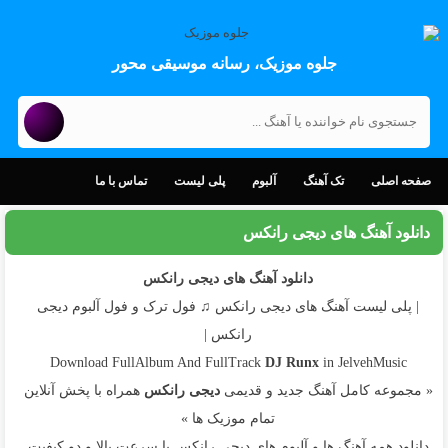
جلوه موزیک، رسانه موسیقی محور
صفحه اصلی
تک آهنگ
آلبوم
پلی لیست
تماس با ما
دانلود آهنگ های دیجی رانکس
دانلود آهنگ های دیجی رانکس
| پلی لیست آهنگ های دیجی رانکس ♫ فول ترک و فول آلبوم دیجی
رانکس |
Download FullAlbum And FullTrack
DJ Runx
in JelvehMusic
« مجموعه کامل آهنگ جدید و قدیمی
دیجی رانکس
همراه با پخش آنلاین
تمام موزیک ها »
دانلود همه آهنگ ها و آلبوم های دیجی رانکس با سرعت بالا و دو کیفیت