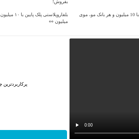
بفروش!
وقت تغییره😍😍 با 10 میلیون و هر بانک مو، موی
میلیون 👀
پرکاربردترین چراغ شارژی 2026 