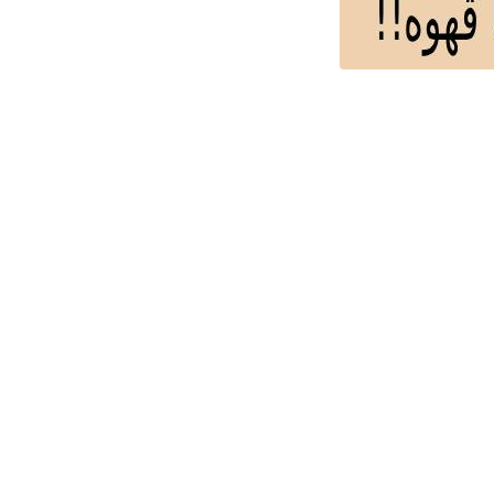
ص
ض
ط
ظ
ع
غ
ف
ق