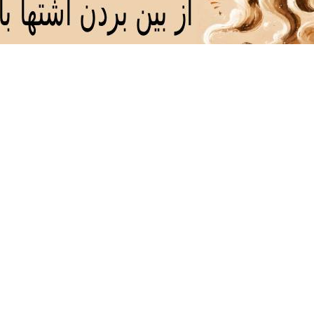
خ
د
ذ
ر
ز
ژ
س
ش
AZ
..