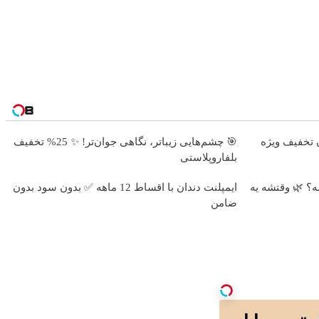
 پایین با 10 میلیون تخفیف ویژه
🎯 چشم‌هایی زیباتر، نگاهی جوان‌تر! ✨ 25% تخفیف
بلفاروپلاستی
؟ 🌿 وقتشه یه
ایمپلنت دندان با اقساط 12 ماهه ✅ بدون سود بدون
ضامن