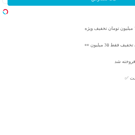
 فروخته شد
ست ✅