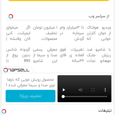
از سراسر وب
ویدیو هولناک
تا ۳میلیارد وام
۱ میلیون تومان
اگر میخوای
از جوان کارتن
سرمایه در
تخفیف
ایمپلنت کنی
خوابی که
گردش
محصولات
الان وقتشه |
میلیاردر شد.
فروشندگان =>
لاغری؛ یک قدم
فقط با ۲۵
با شامپو ضد
تغییرات فوق
معرفی رسمی
گردونه شانس
آموزش رایگان
فروشگاهت رو
نزدیک‌تر به
میلیون
ریزش جلبک
العاده ی اقای
صدا و سیما از
بدون پوچ از
ثبت کن
شروع کاهش
تومان!!!
موهاتو نجات
۳۶ساله
این شامپو
PS5 تا
وزن
بده!
در۱۶۱روز، با یک
جلبک
آیفون17 و
روش گیاهی
آلمانی۴۵%تخفیف
بیت کوین
محصول رویش مویی که بارها
توی صدا و سیما معرفی شده !
تخفیف ویژه!
تبلیغات