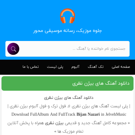
جلوه موزیک، رسانه موسیقی محور
صفحه اصلی
تک آهنگ
آلبوم
پلی لیست
تماس با ما
دانلود آهنگ های بیژن نظری
دانلود آهنگ های بیژن نظری
| پلی لیست آهنگ های بیژن نظری ♫ فول ترک و فول آلبوم بیژن نظری |
Download FullAlbum And FullTrack
Bijan Nazari
in JelvehMusic
« مجموعه کامل آهنگ جدید و قدیمی
بیژن نظری
همراه با پخش آنلاین
تمام موزیک ها »